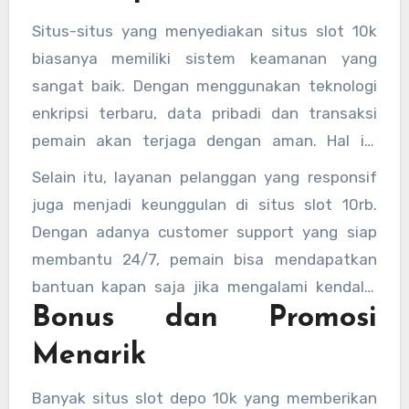
Situs-situs yang menyediakan situs slot 10k
biasanya memiliki sistem keamanan yang
sangat baik. Dengan menggunakan teknologi
enkripsi terbaru, data pribadi dan transaksi
pemain akan terjaga dengan aman. Hal ini
membuat pemain merasa lebih nyaman saat
Selain itu, layanan pelanggan yang responsif
melakukan deposit atau penarikan
juga menjadi keunggulan di situs slot 10rb.
kemenangan.
Dengan adanya customer support yang siap
membantu 24/7, pemain bisa mendapatkan
bantuan kapan saja jika mengalami kendala.
Bonus dan Promosi
Dengan begitu, pengalaman bermain di situs
slot depo 10k semakin menyenangkan dan
Menarik
bebas dari kekhawatiran.
Banyak situs slot depo 10k yang memberikan