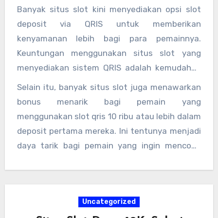
Banyak situs slot kini menyediakan opsi slot
deposit via QRIS untuk memberikan
kenyamanan lebih bagi para pemainnya.
Keuntungan menggunakan situs slot yang
menyediakan sistem QRIS adalah kemudahan
dalam transaksi, aksesibilitas lebih luas, serta
Selain itu, banyak situs slot juga menawarkan
opsi deposit yang terjangkau seperti slot QRIS
bonus menarik bagi pemain yang
10k. Situs-situs ini juga memastikan proses
menggunakan slot qris 10 ribu atau lebih dalam
deposit dan penarikan yang transparan dan
deposit pertama mereka. Ini tentunya menjadi
mudah dipantau.
daya tarik bagi pemain yang ingin mencoba
berbagai jenis permainan slot dengan modal
yang lebih rendah.
Uncategorized