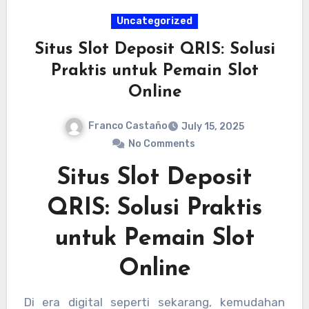
Uncategorized
Situs Slot Deposit QRIS: Solusi
Praktis untuk Pemain Slot
Online
Franco Castaño
July 15, 2025
No Comments
Situs Slot Deposit
QRIS: Solusi Praktis
untuk Pemain Slot
Online
Di era digital seperti sekarang, kemudahan