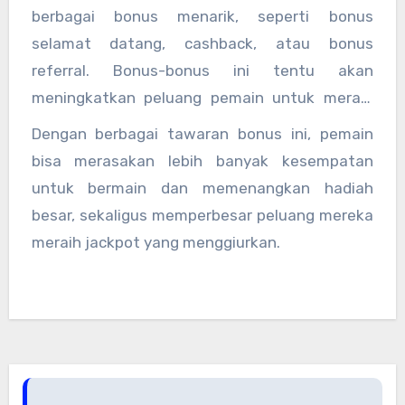
berbagai bonus menarik, seperti bonus
selamat datang, cashback, atau bonus
referral. Bonus-bonus ini tentu akan
meningkatkan peluang pemain untuk meraih
kemenangan lebih banyak, bahkan dengan
Dengan berbagai tawaran bonus ini, pemain
modal yang terbilang kecil. Selain itu, promosi
bisa merasakan lebih banyak kesempatan
mingguan atau bulanan juga sering kali
untuk bermain dan memenangkan hadiah
diadakan untuk memberikan hadiah-hadiah
besar, sekaligus memperbesar peluang mereka
menarik bagi para pemain yang aktif.
meraih jackpot yang menggiurkan.