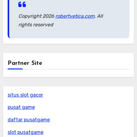
Copyright 2026
robertvetica.com
. All
rights reserved
Partner Site
situs slot gacor
pusat game
daftar pusatgame
slot pusatgame