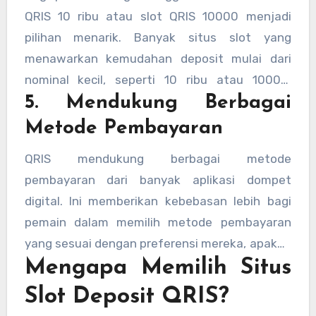
repot membuka rekening bank baru.
QRIS 10 ribu atau slot QRIS 10000 menjadi
pilihan menarik. Banyak situs slot yang
menawarkan kemudahan deposit mulai dari
nominal kecil, seperti 10 ribu atau 10000,
5. Mendukung Berbagai
sehingga pemain dapat bermain slot dengan
biaya yang lebih terjangkau.
Metode Pembayaran
QRIS mendukung berbagai metode
pembayaran dari banyak aplikasi dompet
digital. Ini memberikan kebebasan lebih bagi
pemain dalam memilih metode pembayaran
yang sesuai dengan preferensi mereka, apakah
Mengapa Memilih Situs
itu Gopay, OVO, atau DANA.
Slot Deposit QRIS?