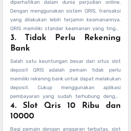
diperhatikan dalam dunia perjudian online.
Dengan menggunakan sistem QRIS, transaksi
yang dilakukan lebih terjamin keamanannya.
QRIS memiliki standar keamanan yang tinggi,
3. Tidak Perlu Rekening
sehingga mengurangi risiko terjadinya
penipuan atau kebocoran data pribadi.
Bank
Salah satu keuntungan besar dari situs slot
deposit QRIS adalah pemain tidak perlu
memiliki rekening bank untuk dapat melakukan
deposit. Cukup menggunakan aplikasi
pembayaran yang sudah terhubung dengan
4. Slot Qris 10 Ribu dan
QRIS, pemain dapat langsung mengisi saldo
akun slot mereka. Ini tentu sangat
10000
memudahkan bagi mereka yang tidak ingin
Bagi pemain dengan anggaran terbatas, slot