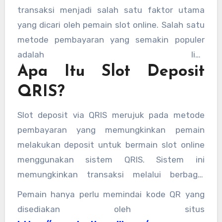
transaksi menjadi salah satu faktor utama
yang dicari oleh pemain slot online. Salah satu
metode pembayaran yang semakin populer
adalah link
Apa Itu Slot Deposit
https://www.coastalballet.com/directions
slot deposit QRIS. QRIS, atau Quick Response
QRIS?
Code Indonesian Standard, memungkinkan
pemain untuk melakukan deposit dengan
Slot deposit via QRIS merujuk pada metode
mudah dan cepat menggunakan berbagai
pembayaran yang memungkinkan pemain
aplikasi pembayaran digital. Artikel ini akan
melakukan deposit untuk bermain slot online
membahas lebih dalam mengenai deposit via
menggunakan sistem QRIS. Sistem ini
QRIS, serta keuntungannya bagi para
memungkinkan transaksi melalui berbagai
penggemar slot online.
aplikasi e-wallet, seperti Gopay, OVO, Dana,
Pemain hanya perlu memindai kode QR yang
dan lainnya, yang sudah terintegrasi dengan
disediakan oleh situs
QRIS. Dengan metode ini, proses deposit