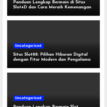
Panduan Lengkap Bermain di Situs
Slot4D dan Cara Meraih Kemenangan
Maksimal
Uncategorized
Situs Slot88: Pilihan Hiburan Digital
dengan Fitur Modern dan Pengalaman
Bermain Menarik
Uncategorized
Panduan Lengkap Bermain Slot