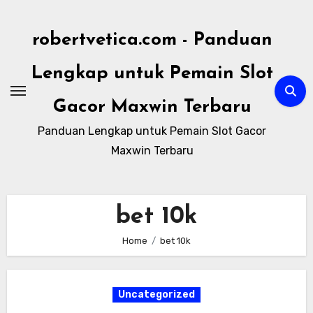
Skip
to
robertvetica.com - Panduan
content
Lengkap untuk Pemain Slot
Gacor Maxwin Terbaru
Panduan Lengkap untuk Pemain Slot Gacor
Maxwin Terbaru
bet 10k
Home
bet 10k
Uncategorized