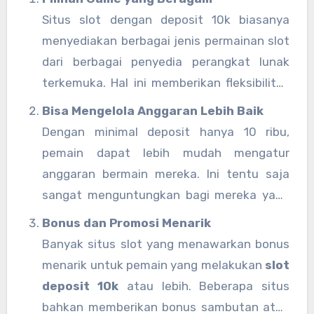
Situs slot dengan deposit 10k biasanya
menyediakan berbagai jenis permainan slot
dari berbagai penyedia perangkat lunak
terkemuka. Hal ini memberikan fleksibilitas
bagi pemain untuk memilih permainan yang
Bisa Mengelola Anggaran Lebih Baik
paling mereka sukai, mulai dari slot klasik
Dengan minimal deposit hanya 10 ribu,
hingga slot video dengan tema yang lebih
pemain dapat lebih mudah mengatur
modern dan menarik.
anggaran bermain mereka. Ini tentu saja
sangat menguntungkan bagi mereka yang
ingin menikmati permainan slot tanpa risiko
Bonus dan Promosi Menarik
kehilangan uang yang banyak.
Banyak situs slot yang menawarkan bonus
menarik untuk pemain yang melakukan
slot
deposit 10k
atau lebih. Beberapa situs
bahkan memberikan bonus sambutan atau