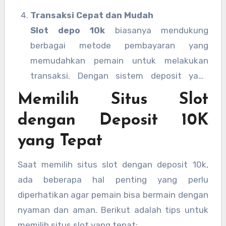
cashback, yang memungkinkan pemain
Transaksi Cepat dan Mudah
untuk bermain lebih lama dan
Slot depo 10k
biasanya mendukung
meningkatkan peluang kemenangan
berbagai metode pembayaran yang
mereka. Bonus ini sering kali berlaku untuk
memudahkan pemain untuk melakukan
permainan tertentu atau untuk deposit
transaksi. Dengan sistem deposit yang
pertama kali, sehingga pemain memiliki
cepat dan tanpa ribet, pemain bisa
Memilih Situs Slot
lebih banyak kesempatan untuk menang.
langsung menikmati permainan tanpa harus
dengan Deposit 10K
menunggu lama. Beberapa metode
pembayaran yang umum digunakan antara
yang Tepat
lain transfer bank, dompet digital, dan
Saat memilih situs slot dengan deposit 10k,
pulsa.
ada beberapa hal penting yang perlu
diperhatikan agar pemain bisa bermain dengan
nyaman dan aman. Berikut adalah tips untuk
memilih situs slot yang tepat: