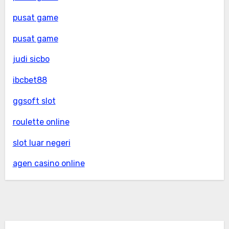
pusat game
pusat game
judi sicbo
ibcbet88
ggsoft slot
roulette online
slot luar negeri
agen casino online