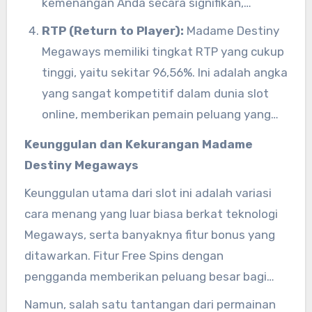
kemenangan Anda secara signifikan,
kemenangan lebih tinggi.
menciptakan peluang besar untuk meraih
RTP (Return to Player):
Madame Destiny
jackpot. Pengganda dapat meningkat
Megaways memiliki tingkat RTP yang cukup
hingga 25x pada putaran gratis,
tinggi, yaitu sekitar 96,56%. Ini adalah angka
memberikan potensi kemenangan yang luar
yang sangat kompetitif dalam dunia slot
biasa.
online, memberikan pemain peluang yang
lebih baik untuk meraih kemenangan
Keunggulan dan Kekurangan Madame
selama sesi permainan mereka.
Destiny Megaways
Keunggulan utama dari slot ini adalah variasi
cara menang yang luar biasa berkat teknologi
Megaways, serta banyaknya fitur bonus yang
ditawarkan. Fitur Free Spins dengan
pengganda memberikan peluang besar bagi
pemain untuk meraih hadiah yang sangat
Namun, salah satu tantangan dari permainan