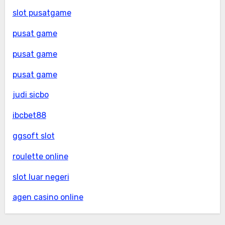
slot pusatgame
pusat game
pusat game
pusat game
judi sicbo
ibcbet88
ggsoft slot
roulette online
slot luar negeri
agen casino online