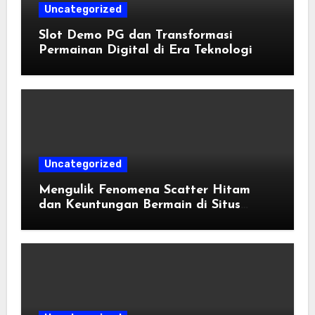
Uncategorized
Slot Demo PG dan Transformasi
Permainan Digital di Era Teknologi
Uncategorized
Mengulik Fenomena Scatter Hitam
dan Keuntungan Bermain di Situs
Mahjong Scatter Hitam Terbaik