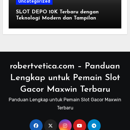
Uncategorized
SLOT DEPO 10K Terbaru dengan
Teknologi Modern dan Tampilan
Menarik
robertvetica.com – Panduan
Lengkap untuk Pemain Slot
Gacor Maxwin Terbaru
Panduan Lengkap untuk Pemain Slot Gacor Maxwin
Terbaru