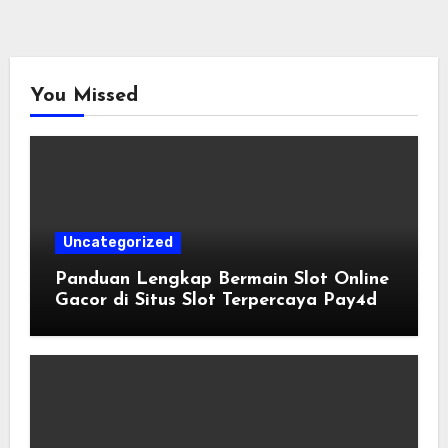
You Missed
Uncategorized
Panduan Lengkap Bermain Slot Online
Gacor di Situs Slot Terpercaya Pay4d