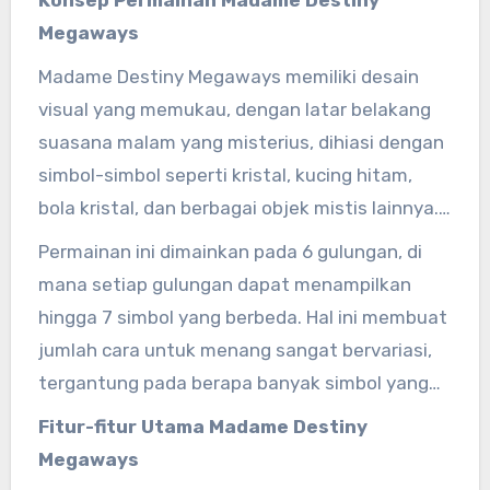
Konsep Permainan Madame Destiny
bermain yang lebih seru dan dinamis, berkat
Megaways
teknologi Megaways yang revolusioner. Dengan
Madame Destiny Megaways memiliki desain
tema mistik dan penuh dengan simbol-simbol
visual yang memukau, dengan latar belakang
ramalan, permainan ini membawa pemain pada
suasana malam yang misterius, dihiasi dengan
petualangan yang penuh dengan potensi
simbol-simbol seperti kristal, kucing hitam,
kemenangan besar.
bola kristal, dan berbagai objek mistis lainnya.
Slot ini menggunakan teknologi Megaways
Permainan ini dimainkan pada 6 gulungan, di
yang memungkinkan hingga 200.704 cara
mana setiap gulungan dapat menampilkan
untuk menang di setiap putaran. Teknologi ini
hingga 7 simbol yang berbeda. Hal ini membuat
menggantikan cara tradisional dengan jumlah
jumlah cara untuk menang sangat bervariasi,
payline tetap, memberikan fleksibilitas lebih
tergantung pada berapa banyak simbol yang
besar bagi pemain untuk meraih kemenangan.
muncul di setiap gulungan. Sebagai contoh, jika
Fitur-fitur Utama Madame Destiny
setiap gulungan menampilkan 7 simbol, maka
Megaways
ada total 200.704 cara untuk menang.