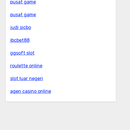
pusat game
pusat game
judi sicbo
ibcbet88
ggsoft slot
roulette online
slot luar negeri
agen casino online