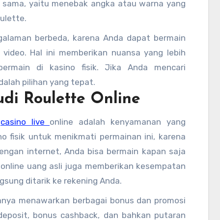
p sama, yaitu menebak angka atau warna yang
ulette.
ngalaman berbeda, karena Anda dapat bermain
 video. Hal ini memberikan nuansa yang lebih
rmain di kasino fisik. Jika Anda mencari
dalah pilihan yang tepat.
di Roulette Online
i
casino live
online adalah kenyamanan yang
no fisik untuk menikmati permainan ini, karena
engan internet, Anda bisa bermain kapan saja
e online uang asli juga memberikan kesempatan
sung ditarik ke rekening Anda.
iasanya menawarkan berbagai bonus dan promosi
s deposit, bonus cashback, dan bahkan putaran