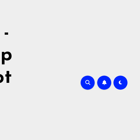
 -
ap
ot
u