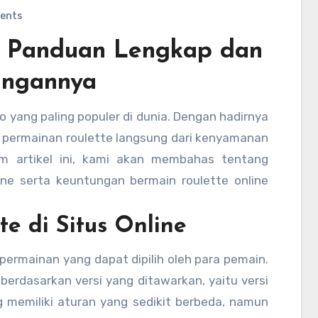
ents
e: Panduan Lengkap dan
ungannya
 yang paling populer di dunia. Dengan hadirnya
ti permainan roulette langsung dari kenyamanan
lam artikel ini, kami akan membahas tentang
ne serta keuntungan bermain roulette online
te di Situs Online
 permainan yang dapat dipilih oleh para pemain.
berdasarkan versi yang ditawarkan, yaitu versi
g memiliki aturan yang sedikit berbeda, namun