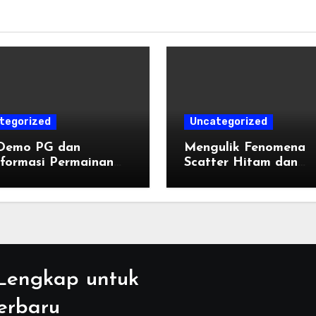
tegorized
Uncategorized
 Demo PG dan
Mengulik Fenomena
sformasi Permainan
Scatter Hitam dan
al di Era Teknologi
Keuntungan Bermain 
Situs Mahjong Scatte
Hitam Terbaik
 Lengkap untuk
erbaru