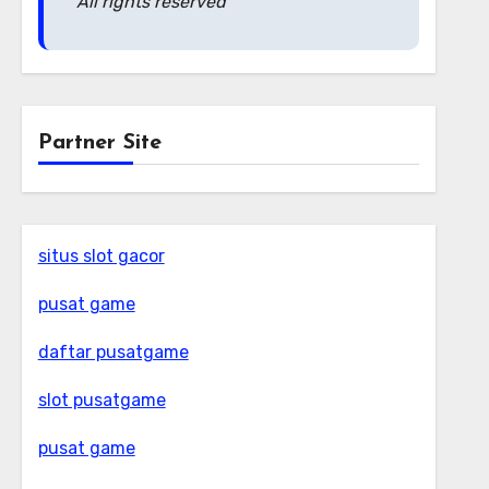
All rights reserved
Partner Site
situs slot gacor
pusat game
daftar pusatgame
slot pusatgame
pusat game