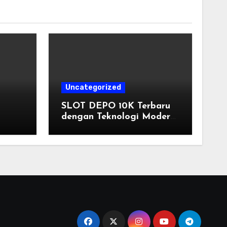
Uncategorized
SLOT DEPO 10K Terbaru
dengan Teknologi Modern
di
dan Tampilan Menarik
r