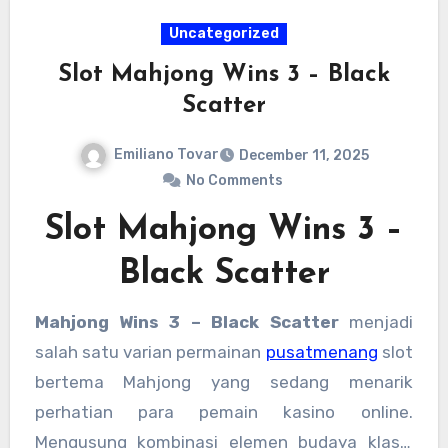
memahami kapan waktu terbaik untuk
Uncategorized
bermain, memilih situs terpercaya, dan
Slot Mahjong Wins 3 – Black
memanfaatkan slot dengan peluang menang
Scatter
tinggi menjadi strategi penting untuk meraih
kemenangan maksimal.
Emiliano Tovar
December 11, 2025
No Comments
Slot Mahjong Wins 3 –
Black Scatter
Mahjong Wins 3 – Black Scatter
menjadi
salah satu varian permainan
pusatmenang
slot
bertema Mahjong yang sedang menarik
perhatian para pemain kasino online.
Mengusung kombinasi elemen budaya klasik