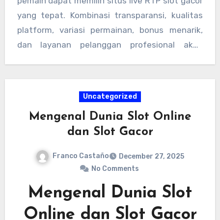
pemain dapat memilih situs live RTP slot gacor
yang tepat. Kombinasi transparansi, kualitas
platform, variasi permainan, bonus menarik,
dan layanan pelanggan profesional akan
memberikan pengalaman bermain slot online
yang aman, nyaman, dan maksimal.
Uncategorized
Mengenal Dunia Slot Online
dan Slot Gacor
Franco Castaño
December 27, 2025
No Comments
Mengenal Dunia Slot
Online dan Slot Gacor