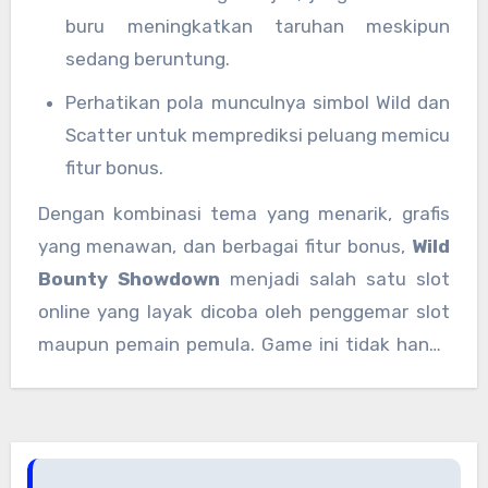
buru meningkatkan taruhan meskipun
sedang beruntung.
Perhatikan pola munculnya simbol Wild dan
Scatter untuk memprediksi peluang memicu
fitur bonus.
Dengan kombinasi tema yang menarik, grafis
yang menawan, dan berbagai fitur bonus,
Wild
Bounty Showdown
menjadi salah satu slot
online yang layak dicoba oleh penggemar slot
maupun pemain pemula. Game ini tidak hanya
menawarkan hiburan, tetapi juga potensi
kemenangan besar bagi pemain yang berani
menantang dunia koboi yang penuh aksi.