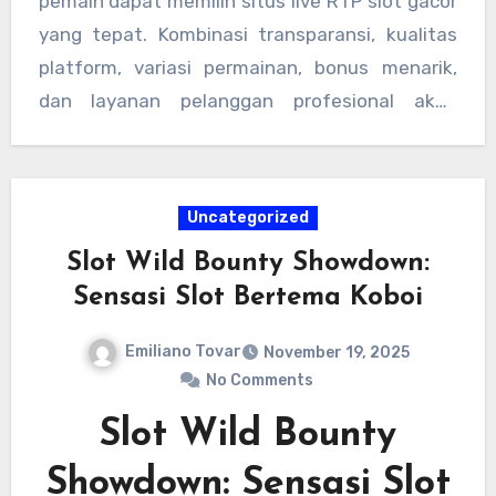
pemain dapat memilih situs live RTP slot gacor
yang tepat. Kombinasi transparansi, kualitas
platform, variasi permainan, bonus menarik,
dan layanan pelanggan profesional akan
memberikan pengalaman bermain slot online
yang aman, nyaman, dan maksimal.
Uncategorized
Slot Wild Bounty Showdown:
Sensasi Slot Bertema Koboi
Emiliano Tovar
November 19, 2025
No Comments
Slot Wild Bounty
Showdown: Sensasi Slot