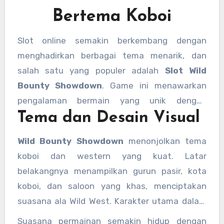
Bertema Koboi
Slot online semakin berkembang dengan
menghadirkan berbagai tema menarik, dan
salah satu yang populer adalah
Slot Wild
Bounty Showdown
. Game ini menawarkan
pengalaman bermain yang unik dengan
Tema dan Desain Visual
sentuhan dunia koboi klasik, penuh dengan
petualangan, hadiah, dan fitur
Wild Bounty Showdown
menonjolkan tema
https://correiahomedesign.com/
bonus yang
koboi dan western yang kuat. Latar
menarik. Bagi para penggemar slot, Wild
belakangnya menampilkan gurun pasir, kota
Bounty Showdown memberikan sensasi
koboi, dan saloon yang khas, menciptakan
berbeda dibandingkan slot biasa.
suasana ala Wild West. Karakter utama dalam
game
pusatwin daftar
ini adalah penembak
Suasana permainan semakin hidup dengan