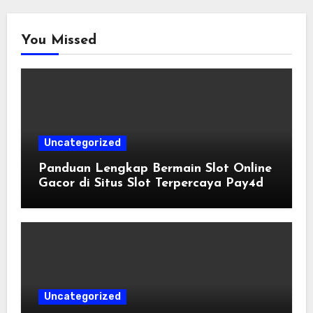
You Missed
Uncategorized
Panduan Lengkap Bermain Slot Online
Gacor di Situs Slot Terpercaya Pay4d
Uncategorized