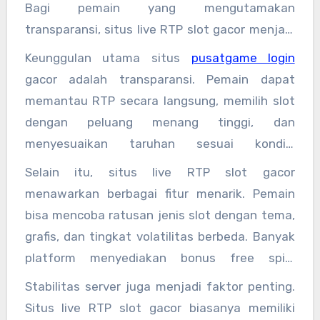
Bagi pemain yang mengutamakan
transparansi, situs live RTP slot gacor menjadi
pilihan utama. Platform ini menampilkan RTP
Keunggulan utama situs
pusatgame login
(Return to Player) secara real-time, sehingga
gacor adalah transparansi. Pemain dapat
pemain dapat menyesuaikan strategi bermain,
memantau RTP secara langsung, memilih slot
mengelola modal, dan memilih permainan
dengan peluang menang tinggi, dan
dengan peluang menang tinggi. Dengan
menyesuaikan taruhan sesuai kondisi
layanan profesional dan sistem aman, pemain
permainan. Informasi RTP real-time membuat
Selain itu, situs live RTP slot gacor
bisa menikmati permainan dengan nyaman
pengalaman bermain lebih adil dan membantu
menawarkan berbagai fitur menarik. Pemain
tanpa khawatir soal keaslian hasil spin.
pemain meraih kemenangan maksimal.
bisa mencoba ratusan jenis slot dengan tema,
grafis, dan tingkat volatilitas berbeda. Banyak
platform menyediakan bonus free spin,
jackpot progresif, dan promosi menarik lainnya.
Stabilitas server juga menjadi faktor penting.
Semua fitur tersedia dalam satu akun,
Situs live RTP slot gacor biasanya memiliki