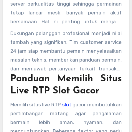
sehingga pemain tidak perlu berpindah
server berkualitas tinggi sehingga permainan
platform untuk mencoba berbagai slot favorit.
tetap lancar meski banyak pemain aktif
bersamaan. Hal ini penting untuk menjaga
kenyamanan bermain, terutama saat mencoba
Dukungan pelanggan profesional menjadi nilai
slot populer atau melakukan spin besar-
tambah yang signifikan. Tim customer service
besaran.
24 jam siap membantu pemain menyelesaikan
masalah teknis, memberikan panduan bermain,
dan menjawab pertanyaan terkait transaksi.
Panduan Memilih Situs
Kehadiran tim support membuat pemain
merasa aman dan nyaman selama bermain.
Live RTP Slot Gacor
Memilih situs live RTP
slot
gacor membutuhkan
pertimbangan matang agar pengalaman
bermain lebih aman, nyaman, dan
menguntungkan. Beberapa faktor yang perlu