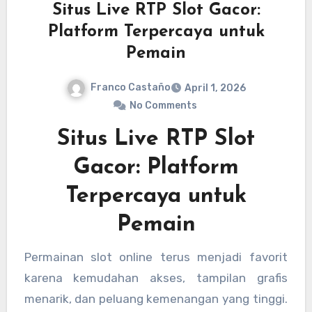
Situs Live RTP Slot Gacor:
Platform Terpercaya untuk
Pemain
Franco Castaño
April 1, 2026
No Comments
Situs Live RTP Slot
Gacor: Platform
Terpercaya untuk
Pemain
Permainan slot online terus menjadi favorit
karena kemudahan akses, tampilan grafis
menarik, dan peluang kemenangan yang tinggi.