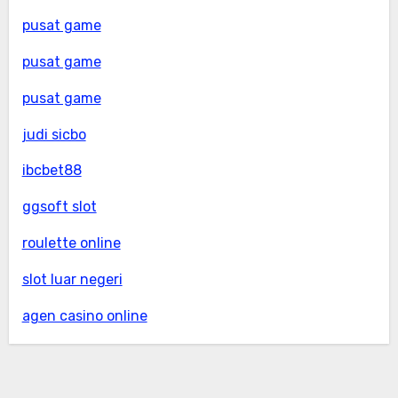
pusat game
pusat game
pusat game
judi sicbo
ibcbet88
ggsoft slot
roulette online
slot luar negeri
agen casino online