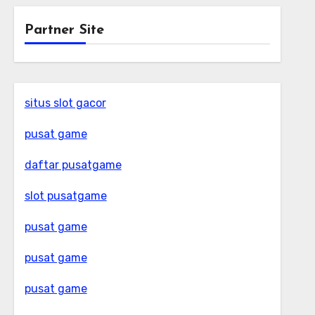
Partner Site
situs slot gacor
pusat game
daftar pusatgame
slot pusatgame
pusat game
pusat game
pusat game