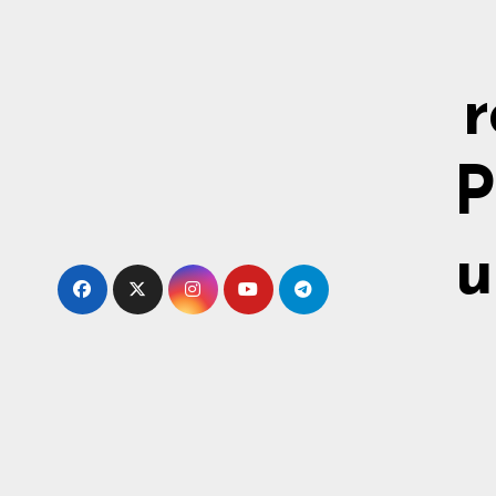
Skip
to
content
r
P
u