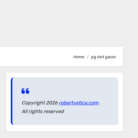
Home
pg slot gacor
Copyright 2026
robertvetica.com
.
All rights reserved