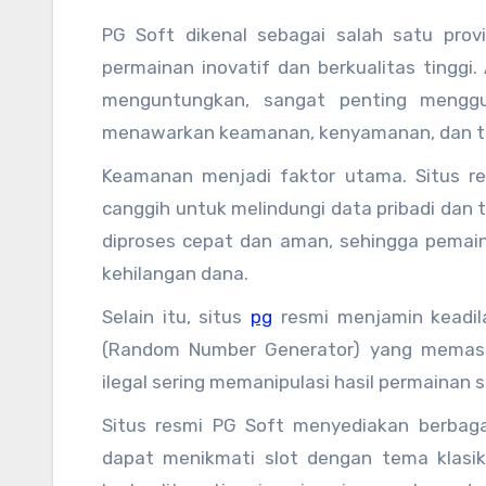
PG Soft dikenal sebagai salah satu provi
permainan inovatif dan berkualitas tinggi
menguntungkan, sangat penting meng
menawarkan keamanan, kenyamanan, dan trans
Keamanan menjadi faktor utama. Situs re
canggih untuk melindungi data pribadi dan 
diproses cepat dan aman, sehingga pemai
kehilangan dana.
Selain itu, situs
pg
resmi menjamin keadi
(Random Number Generator) yang memasti
ilegal sering memanipulasi hasil permainan
Situs resmi PG Soft menyediakan berbaga
dapat menikmati slot dengan tema klasik,