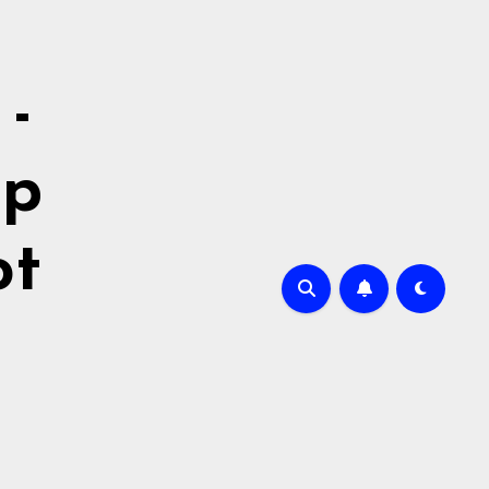
 -
ap
ot
u