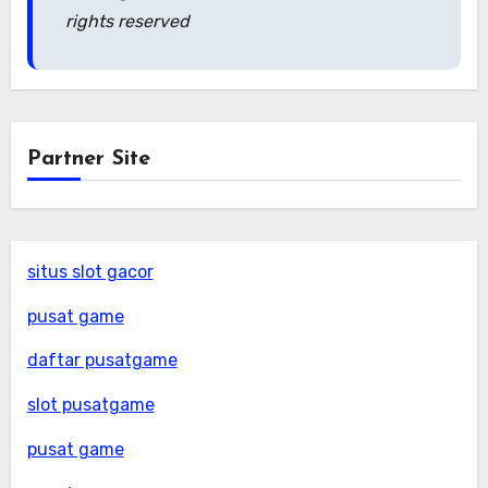
rights reserved
Partner Site
situs slot gacor
pusat game
daftar pusatgame
slot pusatgame
pusat game