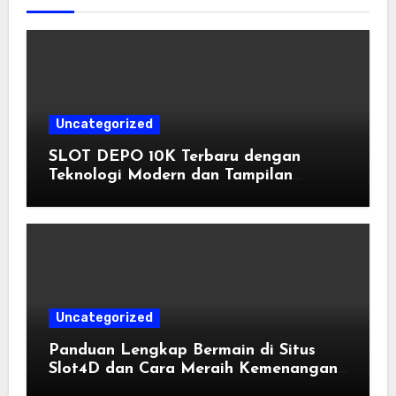
Uncategorized
SLOT DEPO 10K Terbaru dengan
Teknologi Modern dan Tampilan
Menarik
Uncategorized
Panduan Lengkap Bermain di Situs
Slot4D dan Cara Meraih Kemenangan
Maksimal