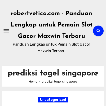
Skip
to
robertvetica.com - Panduan
content
Lengkap untuk Pemain Slot
Gacor Maxwin Terbaru
Panduan Lengkap untuk Pemain Slot Gacor
Maxwin Terbaru
prediksi togel singapore
Home
prediksi togel singapore
Uncategorized