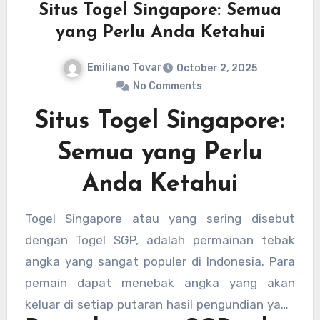
Situs Togel Singapore: Semua
yang Perlu Anda Ketahui
Emiliano Tovar
October 2, 2025
No Comments
Situs Togel Singapore:
Semua yang Perlu
Anda Ketahui
Togel Singapore atau yang sering disebut
dengan Togel SGP, adalah permainan tebak
angka yang sangat populer di Indonesia. Para
pemain dapat menebak angka yang akan
keluar di setiap putaran hasil pengundian yang