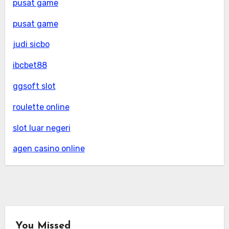
pusat game
pusat game
judi sicbo
ibcbet88
ggsoft slot
roulette online
slot luar negeri
agen casino online
You Missed