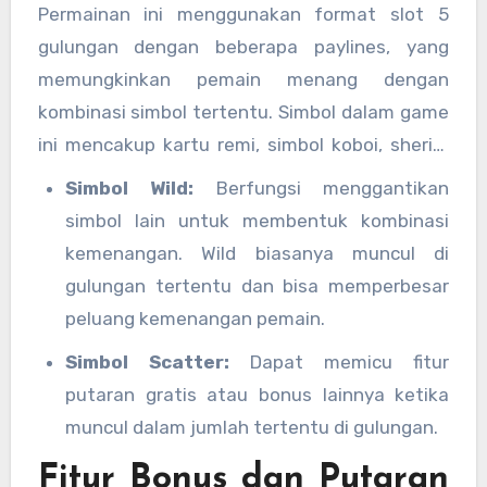
Permainan ini menggunakan format slot 5
gulungan dengan beberapa paylines, yang
memungkinkan pemain menang dengan
kombinasi simbol tertentu. Simbol dalam game
ini mencakup kartu remi, simbol koboi, sheriff,
dan bandit, masing-masing dengan nilai
Simbol Wild:
Berfungsi menggantikan
kemenangan yang berbeda. Terdapat juga
simbol lain untuk membentuk kombinasi
simbol khusus seperti Wild dan Scatter yang
kemenangan. Wild biasanya muncul di
memberikan peluang tambahan untuk menang
gulungan tertentu dan bisa memperbesar
besar.
peluang kemenangan pemain.
Simbol Scatter:
Dapat memicu fitur
putaran gratis atau bonus lainnya ketika
muncul dalam jumlah tertentu di gulungan.
Fitur Bonus dan Putaran