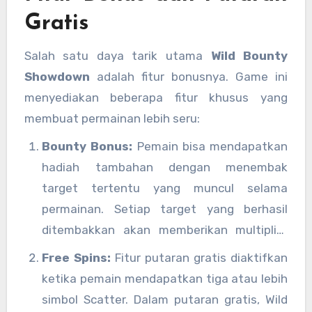
Gratis
Salah satu daya tarik utama
Wild Bounty
Showdown
adalah fitur bonusnya. Game ini
menyediakan beberapa fitur khusus yang
membuat permainan lebih seru:
Bounty Bonus:
Pemain bisa mendapatkan
hadiah tambahan dengan menembak
target tertentu yang muncul selama
permainan. Setiap target yang berhasil
ditembakkan akan memberikan multiplier
atau hadiah uang virtual.
Free Spins:
Fitur putaran gratis diaktifkan
ketika pemain mendapatkan tiga atau lebih
simbol Scatter. Dalam putaran gratis, Wild