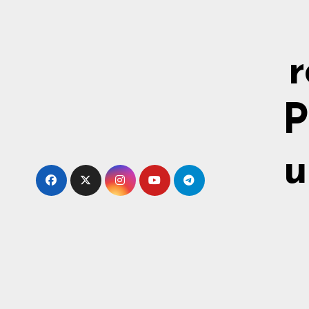
Skip
to
content
r
P
u