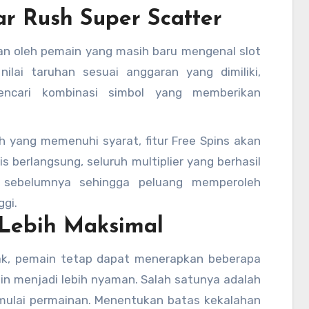
ar Rush Super Scatter
an oleh pemain yang masih baru mengenal slot
ilai taruhan sesuai anggaran yang dimiliki,
ncari kombinasi simbol yang memberikan
h yang memenuhi syarat, fitur Free Spins akan
s berlangsung, seluruh multiplier yang berhasil
i sebelumnya sehingga peluang memperoleh
ggi.
 Lebih Maksimal
cak, pemain tetap dapat menerapkan beberapa
n menjadi lebih nyaman. Salah satunya adalah
ulai permainan. Menentukan batas kekalahan