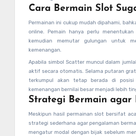
Cara Bermain Slot Sug
Permainan ini cukup mudah dipahami, bahk
online. Pemain hanya perlu menentukan n
kemudian memutar gulungan untuk me
kemenangan.
Apabila simbol Scatter muncul dalam jumla
aktif secara otomatis. Selama putaran grati
terkumpul akan tetap berada di posis
kemenangan bernilai besar menjadi lebih tin
Strategi Bermain agar
Meskipun hasil permainan slot bersifat a
strategi sederhana agar pengalaman bermai
mengatur modal dengan bijak sebelum mem