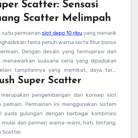
per Scatter: Sensasi
uang Scatter Melimpah
ah satu permainan
slot depo 10 ribu
yang menarik
nghadirkan tema penuh warna serta fitur bonus
main. Dengan desain yang terinspirasi dari
i menawarkan suasana ceria yang dipadukan
lain tampilannya yang memikat, daya tarik
ush Super Scatter
Super Scatter yang memberikan peluang lebih
merupakan pengembangan dari konsep slot
n pemain. Permainan ini menggunakan sistem
l pada gulungan dengan berbagai kombinasi
, mulai dari permen warna-warni, hati, bintang,
 Scatter.