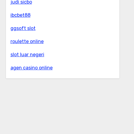
judi sicbo
ibcbet88
ggsoft slot
roulette online
slot luar negeri
agen casino online