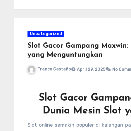
Uncategorized
Slot Gacor Gampang Maxwin: 
yang Menguntungkan
Franco Castaño
April 29, 2025
No Comm
Slot Gacor Gampan
Dunia Mesin Slot
Slot online semakin populer di kalangan p