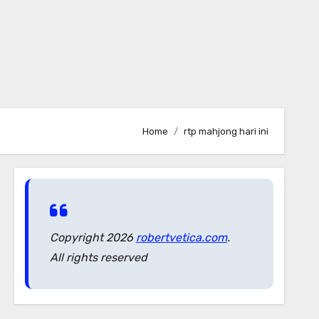
Home
rtp mahjong hari ini
Copyright 2026
robertvetica.com
.
All rights reserved