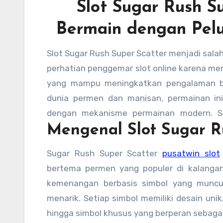
Slot Sugar Rush Su
Bermain dengan Pel
Slot Sugar Rush Super Scatter menjadi sal
perhatian penggemar slot online karena me
yang mampu meningkatkan pengalaman ber
dunia permen dan manisan, permainan in
dengan mekanisme permainan modern. Se
Mengenal Slot Sugar R
utama permainan ini terletak pada fitur 
besar untuk mengaktifkan putaran bonus.
Sugar Rush Super Scatter
pusatwin slot
bertema permen yang populer di kalanga
kemenangan berbasis simbol yang muncu
menarik. Setiap simbol memiliki desain unik
hingga simbol khusus yang berperan sebagai