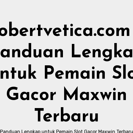
obertvetica.com
anduan Lengk
ntuk Pemain Sl
Gacor Maxwin
Terbaru
Panduan Lengkap untuk Pemain Slot Gacor Maxwin Terbar