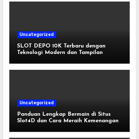
Uncategorized
SLOT DEPO 10K Terbaru dengan
Teknologi Modern dan Tampilan
Menarik
Uncategorized
Panduan Lengkap Bermain di Situs
Slot4D dan Cara Meraih Kemenangan
Maksimal