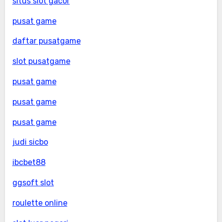
situs slot gacor
pusat game
daftar pusatgame
slot pusatgame
pusat game
pusat game
pusat game
judi sicbo
ibcbet88
ggsoft slot
roulette online