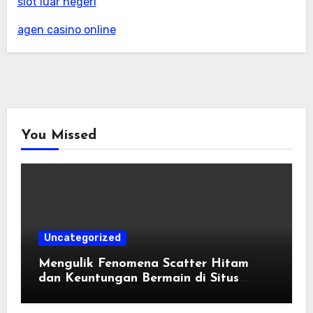
slot luar negeri
agen casino online
You Missed
Uncategorized
Mengulik Fenomena Scatter Hitam
dan Keuntungan Bermain di Situs
Mahjong Scatter Hitam Terbaik