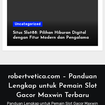
Uncategorized
Situs Slot88: Pilihan Hiburan Digital
dengan Fitur Modern dan Pengalaman
Bermain Menarik
robertvetica.com – Panduan
Lengkap untuk Pemain Slot
Gacor Maxwin Terbaru
Panduan Lengkap untuk Pemain Slot Gacor Maxwin