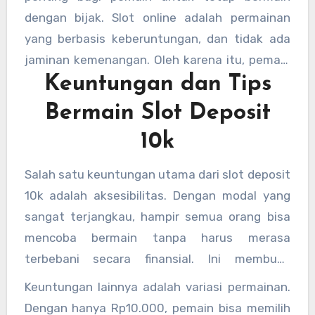
yang sangat fleksibel, seperti e-wallet,
dengan bijak. Slot online adalah permainan
transfer bank, hingga pulsa, yang membuat
yang berbasis keberuntungan, dan tidak ada
proses deposit semakin praktis dan cepat.
jaminan kemenangan. Oleh karena itu, pemain
Keuntungan dan Tips
disarankan untuk menetapkan batas
permainan, menghindari bermain secara
Bermain Slot Deposit
impulsif, dan selalu memperlakukan permainan
10k
sebagai bentuk hiburan, bukan sumber
penghasilan utama.
Salah satu keuntungan utama dari slot deposit
10k adalah aksesibilitas. Dengan modal yang
sangat terjangkau, hampir semua orang bisa
mencoba bermain tanpa harus merasa
terbebani secara finansial. Ini membuka
peluang bagi berbagai kalangan, termasuk
Keuntungan lainnya adalah variasi permainan.
mahasiswa, pekerja, atau siapa pun yang ingin
Dengan hanya Rp10.000, pemain bisa memilih