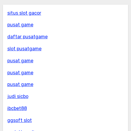
situs slot gacor
pusat game
daftar pusatgame
slot pusatgame
pusat game
pusat game
pusat game
judi sicbo
ibcbet88
ggsoft slot