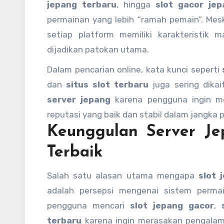
jepang terbaru
, hingga
slot gacor jep
permainan yang lebih “ramah pemain”. Me
setiap platform memiliki karakteristik
dijadikan patokan utama.
Dalam pencarian online, kata kunci seperti
dan
situs slot terbaru
juga sering dika
server jepang
karena pengguna ingin me
reputasi yang baik dan stabil dalam jangka 
Keunggulan Server Je
Terbaik
Salah satu alasan utama mengapa
slot
adalah persepsi mengenai sistem perma
pengguna mencari
slot jepang gacor
,
terbaru
karena ingin merasakan pengalama