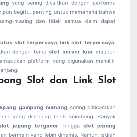
ang
yang sering dikaitkan dengan performa
skipun begitu, penting untuk memahami bahwa
 masing-masing dan tidak semua klaim dapat
situs slot terpercaya
,
link slot terpercaya
,
itkan dengan tema
slot server luar
maupun
mastikan platform yang digunakan memiliki
panjang.
pang Slot dan Link Slot
 jepang gampang menang
sering dibicarakan
inan yang dianggap lebih seimbang. Banyak
slot jepang tergacor
, hingga
slot jepang
n bermain yang lebih dinamis. Namun, istilah