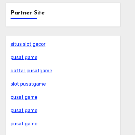
Partner Site
situs slot gacor
pusat game
daftar pusatgame
slot pusatgame
pusat game
pusat game
pusat game