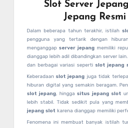
Slot Server Jepang
Jepang Resmi
Dalam beberapa tahun terakhir, istilah
sl
pengguna yang tertarik dengan hiburan
menganggap
server jepang
memiliki repu
dianggap lebih adil dibandingkan server lai
dan berbagai variasi seperti
slot jepang 
menjadi topik yang banyak diperbincangkan d
Keberadaan
slot jepang
juga tidak terlep
hiburan digital yang semakin beragam. Pe
slot jepang
, hingga
situs jepang slot
un
lebih stabil. Tidak sedikit pula yang m
jepang slot
karena dianggap memiliki perfo
modern.
Fenomena ini membuat banyak istilah tu