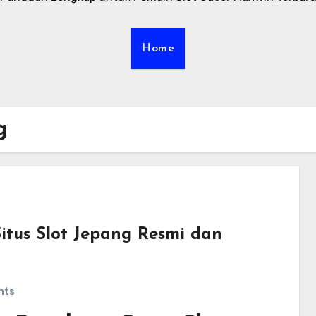
Home
g
itus Slot Jepang Resmi dan
nts