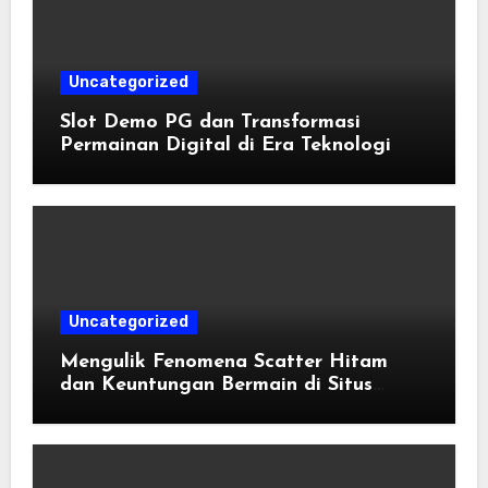
Uncategorized
Slot Demo PG dan Transformasi
Permainan Digital di Era Teknologi
Uncategorized
Mengulik Fenomena Scatter Hitam
dan Keuntungan Bermain di Situs
Mahjong Scatter Hitam Terbaik