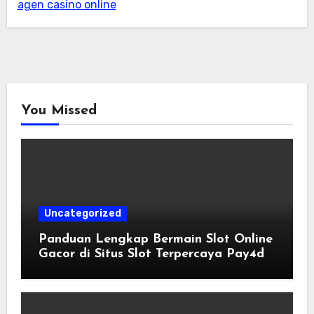
agen casino online
You Missed
Uncategorized
Panduan Lengkap Bermain Slot Online
Gacor di Situs Slot Terpercaya Pay4d