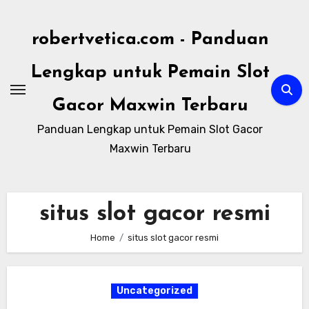
Skip
to
robertvetica.com - Panduan
content
Lengkap untuk Pemain Slot
Gacor Maxwin Terbaru
Panduan Lengkap untuk Pemain Slot Gacor
Maxwin Terbaru
situs slot gacor resmi
Home
situs slot gacor resmi
Uncategorized