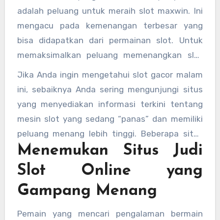
adalah peluang untuk meraih slot maxwin. Ini
mengacu pada kemenangan terbesar yang
bisa didapatkan dari permainan slot. Untuk
memaksimalkan peluang memenangkan slot
gacor maxwin, pemain perlu memilih mesin slot
Jika Anda ingin mengetahui slot gacor malam
yang memiliki fitur-fitur seperti putaran bonus,
ini, sebaiknya Anda sering mengunjungi situs
simbol liar, dan jackpot progresif.
yang menyediakan informasi terkini tentang
mesin slot yang sedang “panas” dan memiliki
peluang menang lebih tinggi. Beberapa situs
Menemukan Situs Judi
juga memiliki forum atau komunitas tempat
pemain berbagi informasi tentang link slot
Slot Online yang
gacor yang sedang menguntungkan.
Gampang Menang
Pemain yang mencari pengalaman bermain