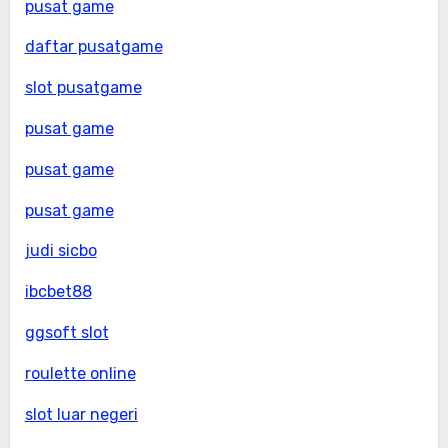
pusat game
daftar pusatgame
slot pusatgame
pusat game
pusat game
pusat game
judi sicbo
ibcbet88
ggsoft slot
roulette online
slot luar negeri