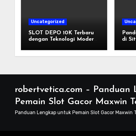
Uncategorized
Unca
SLOT DEPO 10K Terbaru
Pand
dengan Teknologi Modern
di Si
dan Tampilan Menarik
Mera
Maks
robertvetica.com – Panduan
Pemain Slot Gacor Maxwin T
Panduan Lengkap untuk Pemain Slot Gacor Maxwin 