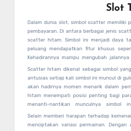
Slot 
Dalam dunia slot, simbol scatter memiliki 
pembayaran. Di antara berbagai jenis scatt
scatter hitam. Simbol ini menjadi daya ta
peluang mendapatkan fitur khusus sepe
Kehadirannya mampu mengubah jalannya
dibanding simbol reguler.
Scatter hitam dikenal sebagai simbol ya
antusias setiap kali simbol ini muncul di g
akan hadirnya momen menarik dalam perm
hitam menempati posisi penting bagi par
menanti-nantikan munculnya simbol 
pengalaman bermain secara keseluruhan.
Selain memberi harapan terhadap kemena
menciptakan variasi permainan. Dengan a