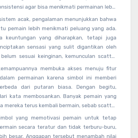
sistensi agar bisa menikmati permainan lebih
 sistem acak, pengalaman menunjukkan bahwa
u pemain lebih menikmati peluang yang ada.
a keuntungan yang diharapkan, tetapi juga
iptakan sensasi yang sulit digantikan oleh
a belum sesuai keinginan, kemunculan scatter
baru.
 kemampuannya membuka akses menuju fitur
 dalam permainan karena simbol ini memberi
rbeda dari putaran biasa. Dengan begitu,
h dari kata membosankan. Banyak pemain yang
a mereka terus kembali bermain, sebab scatter
p dan berwarna.
 simbol yang memotivasi pemain untuk tetap
rmain secara teratur dan tidak terburu-buru,
bih besar. Anggapan tersebut menambah nilai