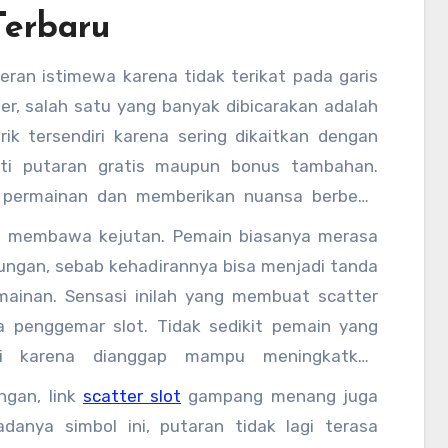
Terbaru
peran istimewa karena tidak terikat pada garis
er, salah satu yang banyak dibicarakan adalah
rik tersendiri karena sering dikaitkan dengan
rti putaran gratis maupun bonus tambahan.
 permainan dan memberikan nuansa berbeda
ng membawa kejutan. Pemain biasanya merasa
ulungan, sebab kehadirannya bisa menjadi tanda
ainan. Sensasi inilah yang membuat scatter
a penggemar slot. Tidak sedikit pemain yang
ini karena dianggap mampu meningkatkan
ngan, link
scatter slot
gampang menang juga
danya simbol ini, putaran tidak lagi terasa