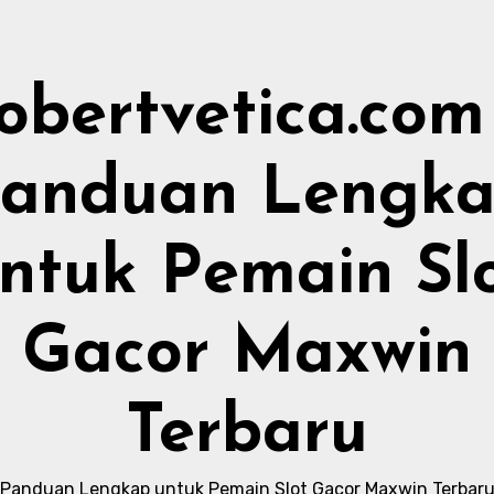
obertvetica.com
anduan Lengk
ntuk Pemain Sl
Gacor Maxwin
Terbaru
Panduan Lengkap untuk Pemain Slot Gacor Maxwin Terbar