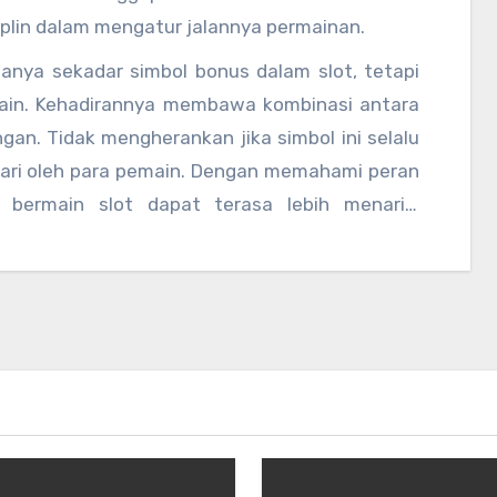
iplin dalam mengatur jalannya permainan.
anya sekadar simbol bonus dalam slot, tetapi
main. Kehadirannya membawa kombinasi antara
an. Tidak mengherankan jika simbol ini selalu
ari oleh para pemain. Dengan memahami peran
 bermain slot dapat terasa lebih menarik,