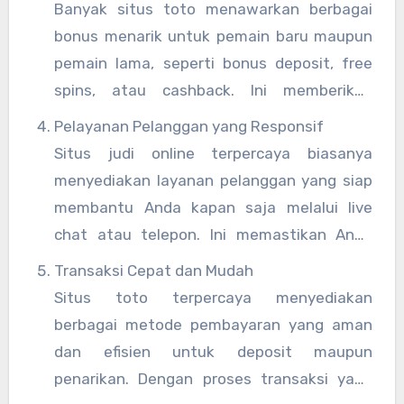
strategi mereka.
Banyak situs toto menawarkan berbagai
bonus menarik untuk pemain baru maupun
pemain lama, seperti bonus deposit, free
spins, atau cashback. Ini memberikan
kesempatan lebih besar untuk menang
Pelayanan Pelanggan yang Responsif
dengan modal yang lebih kecil.
Situs judi online terpercaya biasanya
menyediakan layanan pelanggan yang siap
membantu Anda kapan saja melalui live
chat atau telepon. Ini memastikan Anda
mendapatkan bantuan saat mengalami
Transaksi Cepat dan Mudah
kesulitan atau pertanyaan seputar
Situs toto terpercaya menyediakan
permainan.
berbagai metode pembayaran yang aman
dan efisien untuk deposit maupun
penarikan. Dengan proses transaksi yang