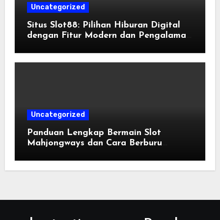
Uncategorized
Situs Slot88: Pilihan Hiburan Digital
dengan Fitur Modern dan Pengalaman
Bermain Menarik
Uncategorized
Panduan Lengkap Bermain Slot
Mahjongways dan Cara Berburu
Scatter Hitam