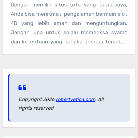
cepat dan mudah, pemain dapat menikmati
Dengan memilih situs toto yang terpercaya,
permainan tanpa hambatan.
Anda bisa menikmati pengalaman bermain slot
4D yang lebih aman dan menguntungkan.
Jangan lupa untuk selalu memeriksa syarat
dan ketentuan yang berlaku di situs tersebut
agar Anda bisa bermain dengan bijak dan
memaksimalkan peluang kemenangan Anda.
Copyright 2026
robertvetica.com
. All
rights reserved