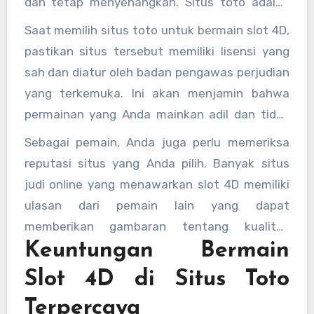
dan tetap menyenangkan. Situs toto adalah
platform perjudian yang menawarkan berbagai
Saat memilih situs toto untuk bermain slot 4D,
jenis permainan slot, termasuk slot 4D, dengan
pastikan situs tersebut memiliki lisensi yang
pelayanan yang profesional dan aman.
sah dan diatur oleh badan pengawas perjudian
yang terkemuka. Ini akan menjamin bahwa
permainan yang Anda mainkan adil dan tidak
ada manipulasi dalam hasilnya. Selain itu,
Sebagai pemain, Anda juga perlu memeriksa
pastikan situs tersebut menyediakan berbagai
reputasi situs yang Anda pilih. Banyak situs
metode pembayaran yang aman dan mudah,
judi online yang menawarkan slot 4D memiliki
seperti transfer bank, e-wallet, atau metode
ulasan dari pemain lain yang dapat
pembayaran lainnya.
memberikan gambaran tentang kualitas
Keuntungan Bermain
layanan, keamanan, dan pembayaran di situs
tersebut. Situs dengan rating tinggi dan ulasan
Slot 4D di Situs Toto
positif biasanya akan memberikan pengalaman
Terpercaya
bermain yang lebih aman dan menyenangkan.