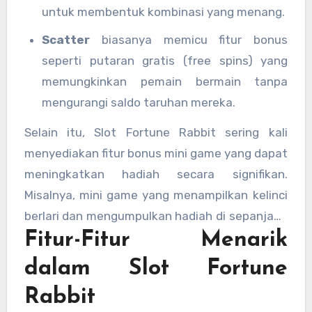
yang membuka peluang kemenangan lebih
untuk membentuk kombinasi yang menang.
besar.
Scatter
biasanya memicu fitur bonus
seperti putaran gratis (free spins) yang
memungkinkan pemain bermain tanpa
mengurangi saldo taruhan mereka.
Selain itu, Slot Fortune Rabbit sering kali
menyediakan fitur bonus mini game yang dapat
meningkatkan hadiah secara signifikan.
Misalnya, mini game yang menampilkan kelinci
berlari dan mengumpulkan hadiah di sepanjang
Fitur-Fitur Menarik
jalan.
dalam Slot Fortune
Rabbit