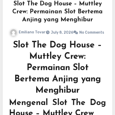
Slot The Dog House – Muttley
Crew: Permainan Slot Bertema
Anjing yang Menghibur
Emiliano Tovar
July 8, 2026
No Comments
Slot The Dog House –
Muttley Crew:
Permainan Slot
Bertema Anjing yang
Menghibur
Mengenal Slot The Dog
House – Muttley Crew