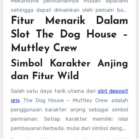
Mekanisme permainannya mudah dipahami
sehingga dapat dimainkan oleh pemain baru
Fitur Menarik Dalam
maupun pemain yang sudah terbiasa dengan
permainan slot online. Selain mengandalkan
Slot The Dog House –
keberuntungan, permainan ini juga
Muttley Crew
menawarkan berbagai fitur tambahan yang
membuat setiap putaran menjadi lebih
Simbol Karakter Anjing
menarik.
dan Fitur Wild
Salah satu daya tarik utama dari
slot deposit
qris
The Dog House – Muttley Crew adalah
penggunaan karakter anjing sebagai simbol
permainan. Setiap karakter memiliki nilai
pembayaran berbeda, mulai dari simbol dengan
nilai rendah hingga karakter khusus yang