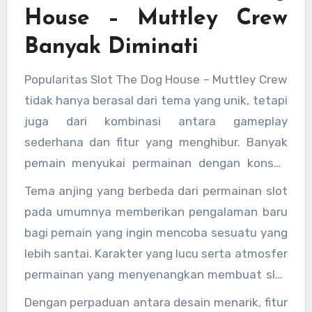
House – Muttley Crew
Banyak Diminati
Popularitas Slot The Dog House – Muttley Crew
tidak hanya berasal dari tema yang unik, tetapi
juga dari kombinasi antara gameplay
sederhana dan fitur yang menghibur. Banyak
pemain menyukai permainan dengan konsep
ringan namun tetap memiliki peluang
Tema anjing yang berbeda dari permainan slot
mendapatkan kemenangan melalui berbagai
pada umumnya memberikan pengalaman baru
fitur bonus.
bagi pemain yang ingin mencoba sesuatu yang
lebih santai. Karakter yang lucu serta atmosfer
permainan yang menyenangkan membuat slot
ini cocok bagi pemain yang mencari hiburan
Dengan perpaduan antara desain menarik, fitur