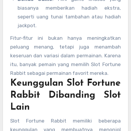
biasanya memberikan hadiah ekstra,
seperti uang tunai tambahan atau hadiah
jackpot.
Fitur-fitur ini bukan hanya meningkatkan
peluang menang, tetapi juga menambah
keseruan dan variasi dalam permainan. Karena
itu, banyak pemain yang memilih Slot Fortune
Rabbit sebagai permainan favorit mereka.
Keunggulan Slot Fortune
Rabbit Dibanding Slot
Lain
Slot Fortune Rabbit memiliki beberapa
keunggulan yang membuatnya menonjol