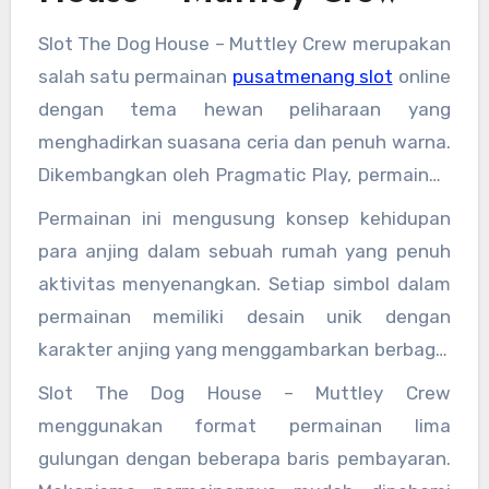
Slot The Dog House – Muttley Crew merupakan
salah satu permainan
pusatmenang slot
online
dengan tema hewan peliharaan yang
menghadirkan suasana ceria dan penuh warna.
Dikembangkan oleh Pragmatic Play, permainan
ini menjadi bagian dari seri The Dog House yang
Permainan ini mengusung konsep kehidupan
dikenal dengan karakter anjing lucu serta fitur
para anjing dalam sebuah rumah yang penuh
permainan yang menarik.
aktivitas menyenangkan. Setiap simbol dalam
permainan memiliki desain unik dengan
karakter anjing yang menggambarkan berbagai
kepribadian. Tampilan grafis yang cerah dan
Slot The Dog House – Muttley Crew
animasi menarik membuat pengalaman
menggunakan format permainan lima
bermain terasa lebih hidup bagi para pemain.
gulungan dengan beberapa baris pembayaran.