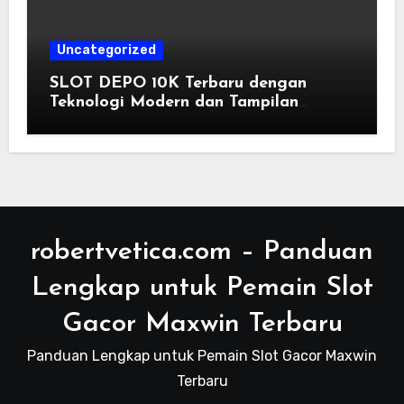
Uncategorized
SLOT DEPO 10K Terbaru dengan
Teknologi Modern dan Tampilan
Menarik
robertvetica.com – Panduan
Lengkap untuk Pemain Slot
Gacor Maxwin Terbaru
Panduan Lengkap untuk Pemain Slot Gacor Maxwin
Terbaru