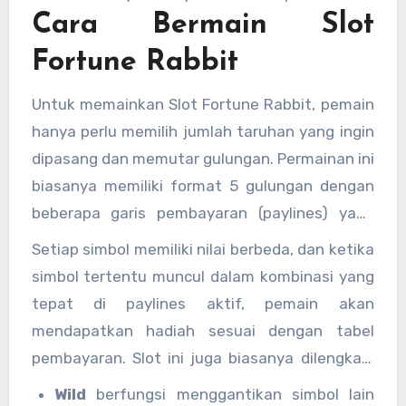
menjadi lebih hidup dan mengasyikkan.
Cara Bermain Slot
juga memberikan nilai estetika yang
meningkatkan keseruan permainan.
Fortune Rabbit
Untuk memainkan Slot Fortune Rabbit, pemain
hanya perlu memilih jumlah taruhan yang ingin
dipasang dan memutar gulungan. Permainan ini
biasanya memiliki format 5 gulungan dengan
beberapa garis pembayaran (paylines) yang
memungkinkan pemain mendapatkan
Setiap simbol memiliki nilai berbeda, dan ketika
kombinasi kemenangan.
simbol tertentu muncul dalam kombinasi yang
tepat di paylines aktif, pemain akan
mendapatkan hadiah sesuai dengan tabel
pembayaran. Slot ini juga biasanya dilengkapi
dengan simbol khusus seperti Wild dan Scatter
Wild
berfungsi menggantikan simbol lain