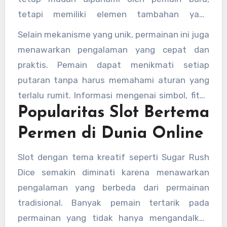
tetapi memiliki elemen tambahan yang
membuat pemain berpengalaman tetap
Selain mekanisme yang unik, permainan ini juga
tertarik. Perpaduan antara keberuntungan,
menawarkan pengalaman yang cepat dan
strategi pengelolaan permainan, dan fitur
praktis. Pemain dapat menikmati setiap
interaktif menjadi alasan mengapa slot ini
putaran tanpa harus memahami aturan yang
memiliki daya tarik tersendiri.
terlalu rumit. Informasi mengenai simbol, fitur,
Popularitas Slot Bertema
dan cara kerja permainan biasanya tersedia
sehingga pengguna dapat mempelajari sistem
Permen di Dunia Online
permainan dengan lebih mudah.
Slot dengan tema kreatif seperti Sugar Rush
Dice semakin diminati karena menawarkan
pengalaman yang berbeda dari permainan
tradisional. Banyak pemain tertarik pada
permainan yang tidak hanya mengandalkan