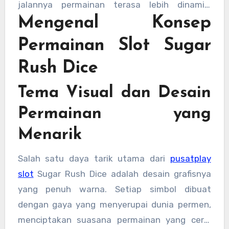
jalannya permainan terasa lebih dinamis.
Mengenal Konsep
Elemen dadu menjadi salah satu ciri khas yang
memberikan variasi dalam sistem permainan,
Permainan Slot Sugar
sehingga pemain dapat menikmati sensasi
Rush Dice
berbeda dibandingkan dengan slot bertema
serupa.
Tema Visual dan Desain
Permainan yang
Menarik
Salah satu daya tarik utama dari
pusatplay
slot
Sugar Rush Dice adalah desain grafisnya
yang penuh warna. Setiap simbol dibuat
dengan gaya yang menyerupai dunia permen,
menciptakan suasana permainan yang ceria