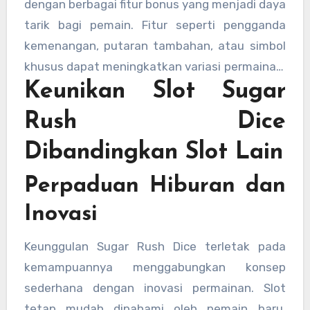
dengan berbagai fitur bonus yang menjadi daya
kemungkinan pengalaman yang berbeda.
tarik bagi pemain. Fitur seperti pengganda
kemenangan, putaran tambahan, atau simbol
khusus dapat meningkatkan variasi permainan.
Keunikan Slot Sugar
Setiap fitur dirancang untuk memberikan
tantangan sekaligus membuat sesi bermain
Rush Dice
menjadi lebih menarik.
Dibandingkan Slot Lain
Perpaduan Hiburan dan
Inovasi
Keunggulan Sugar Rush Dice terletak pada
kemampuannya menggabungkan konsep
sederhana dengan inovasi permainan. Slot
tetap mudah dipahami oleh pemain baru,