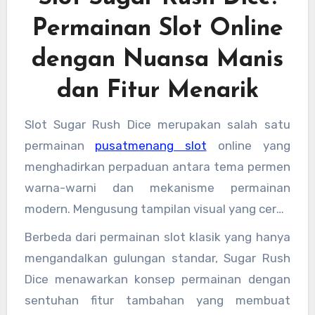
Permainan Slot Online
dengan Nuansa Manis
dan Fitur Menarik
Slot Sugar Rush Dice merupakan salah satu
permainan
pusatmenang slot
online yang
menghadirkan perpaduan antara tema permen
warna-warni dan mekanisme permainan
modern. Mengusung tampilan visual yang cerah
dengan berbagai elemen seperti permen,
Berbeda dari permainan slot klasik yang hanya
permen karet, dan simbol manis lainnya,
mengandalkan gulungan standar, Sugar Rush
permainan ini dirancang untuk memberikan
Dice menawarkan konsep permainan dengan
pengalaman bermain yang menghibur bagi para
sentuhan fitur tambahan yang membuat
penggemar slot.