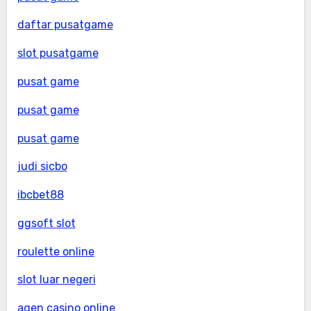
daftar pusatgame
slot pusatgame
pusat game
pusat game
pusat game
judi sicbo
ibcbet88
ggsoft slot
roulette online
slot luar negeri
agen casino online