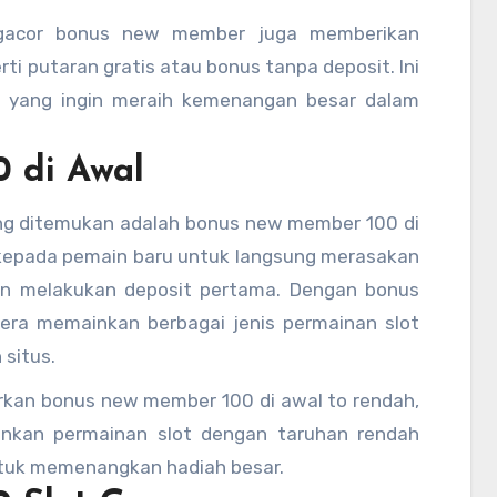
 gacor bonus new member juga memberikan
rti putaran gratis atau bonus tanpa deposit. Ini
 yang ingin meraih kemenangan besar dalam
 di Awal
ing ditemukan adalah bonus new member 100 di
kepada pemain baru untuk langsung merasakan
n melakukan deposit pertama. Dengan bonus
era memainkan berbagai jenis permainan slot
 situs.
rkan bonus new member 100 di awal to rendah,
kan permainan slot dengan taruhan rendah
uk memenangkan hadiah besar.