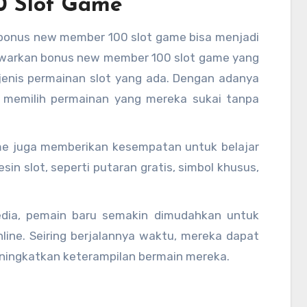
0 Slot Game
, bonus new member 100 slot game bisa menjadi
nawarkan bonus new member 100 slot game yang
enis permainan slot yang ada. Dengan adanya
am memilih permainan yang mereka sukai tanpa
me juga memberikan kesempatan untuk belajar
sin slot, seperti putaran gratis, simbol khusus,
edia, pemain baru semakin dimudahkan untuk
line. Seiring berjalannya waktu, mereka dapat
ningkatkan keterampilan bermain mereka.