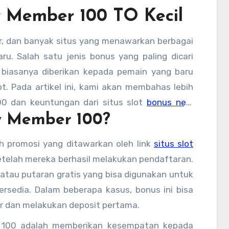
w Member 100 TO Kecil
er, dan banyak situs yang menawarkan berbagai
u. Salah satu jenis bonus yang paling dicari
biasanya diberikan kepada pemain yang baru
t. Pada artikel ini, kami akan membahas lebih
0 dan keuntungan dari situs slot
bonus new
w Member 100?
 promosi yang ditawarkan oleh link
situs slot
telah mereka berhasil melakukan pendaftaran.
atau putaran gratis yang bisa digunakan untuk
ersedia. Dalam beberapa kasus, bonus ini bisa
r dan melakukan deposit pertama.
 100 adalah memberikan kesempatan kepada