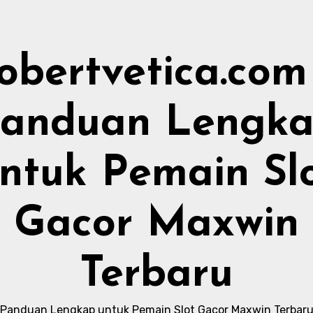
obertvetica.com
anduan Lengk
ntuk Pemain Sl
Gacor Maxwin
Terbaru
Panduan Lengkap untuk Pemain Slot Gacor Maxwin Terbar