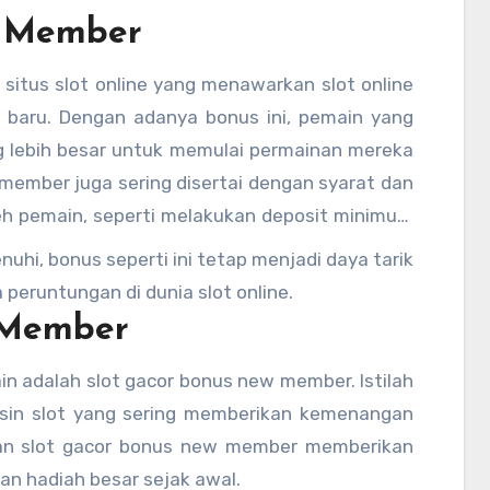
w Member
 situs slot online yang menawarkan slot online
baru. Dengan adanya bonus ini, pemain yang
 lebih besar untuk memulai permainan mereka
member juga sering disertai dengan syarat dan
eh pemain, seperti melakukan deposit minimum
 bermain.
uhi, bonus seperti ini tetap menjadi daya tarik
peruntungan di dunia slot online.
 Member
in adalah slot gacor bonus new member. Istilah
esin slot yang sering memberikan kemenangan
kan slot gacor bonus new member memberikan
an hadiah besar sejak awal.