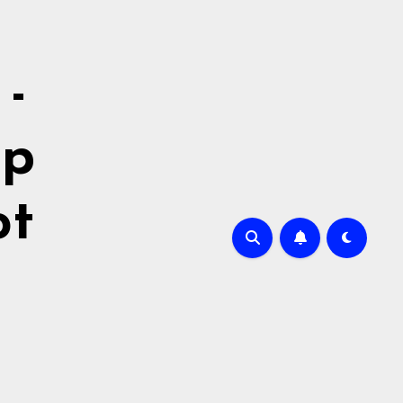
 -
ap
ot
u