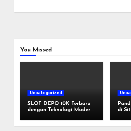
You Missed
Uncategorized
Unca
SLOT DEPO 10K Terbaru
Pand
dengan Teknologi Modern
di Si
dan Tampilan Menarik
Mera
Maks