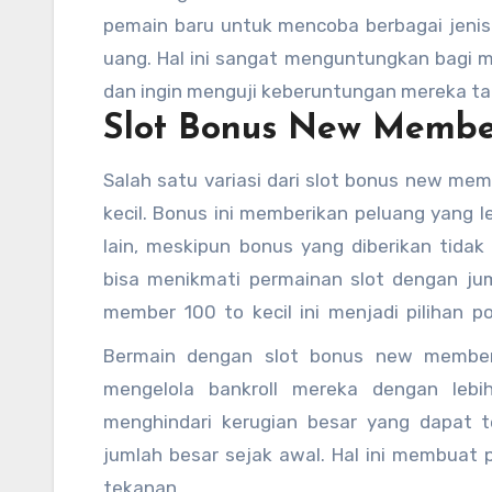
pemain baru untuk mencoba berbagai jeni
uang. Hal ini sangat menguntungkan bagi m
dan ingin menguji keberuntungan mereka tan
Slot Bonus New Member
Salah satu variasi dari slot bonus new me
kecil. Bonus ini memberikan peluang yang l
lain, meskipun bonus yang diberikan tid
bisa menikmati permainan slot dengan jum
member 100 to kecil ini menjadi pilihan p
permainan dengan modal yang tidak terlalu 
Bermain dengan slot bonus new member
mengelola bankroll mereka dengan lebih
menghindari kerugian besar yang dapat 
jumlah besar sejak awal. Hal ini membuat
tekanan.