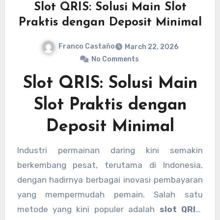
Slot QRIS: Solusi Main Slot
Praktis dengan Deposit Minimal
Franco Castaño
March 22, 2026
No Comments
Slot QRIS: Solusi Main
Slot Praktis dengan
Deposit Minimal
Industri permainan daring kini semakin
berkembang pesat, terutama di Indonesia,
dengan hadirnya berbagai inovasi pembayaran
yang mempermudah pemain. Salah satu
metode yang kini populer adalah
slot QRIS
,