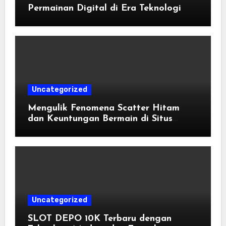
Permainan Digital di Era Teknologi
Uncategorized
Mengulik Fenomena Scatter Hitam
dan Keuntungan Bermain di Situs
Mahjong Scatter Hitam Terbaik
Uncategorized
SLOT DEPO 10K Terbaru dengan