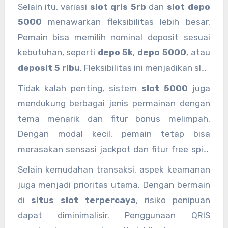
Dengan demikian,
slot depo 5k
dapat
Selain itu, variasi
slot qris 5rb
dan
slot depo
langsung masuk ke akun permainan tanpa
5000
menawarkan fleksibilitas lebih besar.
perlu menunggu lama. Proses ini membuat
Pemain bisa memilih nominal deposit sesuai
pengalaman bermain lebih lancar dan
kebutuhan, seperti
depo 5k
,
depo 5000
, atau
menyenangkan, terutama bagi pemain yang
deposit 5 ribu
. Fleksibilitas ini menjadikan slot
ingin menikmati
slot qris 5k
kapan saja.
QRIS sebagai pilihan ideal bagi semua
Tidak kalah penting, sistem
slot 5000
juga
kalangan, mulai dari pemula hingga pemain
mendukung berbagai jenis permainan dengan
profesional. Bagi pemain yang mencari
tema menarik dan fitur bonus melimpah.
pengalaman hemat tapi tetap
Dengan modal kecil, pemain tetap bisa
menguntungkan,
slot deposit 5rb
adalah opsi
merasakan sensasi jackpot dan fitur free spin.
yang tepat.
Bahkan,
slot depo 5k QRIS
kini tersedia di
Selain kemudahan transaksi, aspek keamanan
banyak
situs slot terpercaya
dan
situs
slot
juga menjadi prioritas utama. Dengan bermain
qris
5000 terbaru
, sehingga pemain dapat
di
situs slot terpercaya
, risiko penipuan
dengan mudah menemukan
link slot terbaik
dapat diminimalisir. Penggunaan QRIS
maupun
link slot terbaru
untuk bermain.