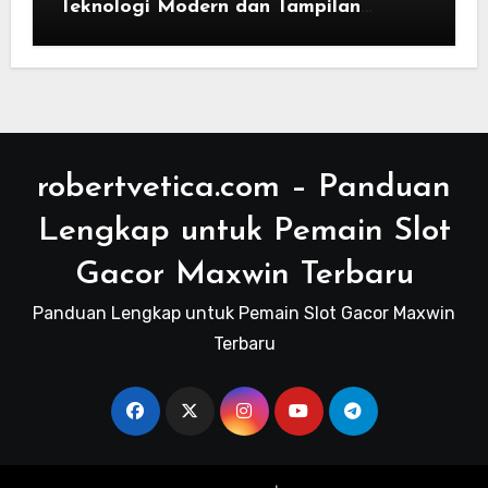
Teknologi Modern dan Tampilan
Menarik
robertvetica.com – Panduan
Lengkap untuk Pemain Slot
Gacor Maxwin Terbaru
Panduan Lengkap untuk Pemain Slot Gacor Maxwin
Terbaru