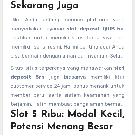
Sekarang Juga
Jika Anda sedang mencari platform yang
menyediakan layanan
slot deposit QRIS 5k
,
pastikan untuk memilih situs terpercaya dan
memiliki lisensi resmi. Hal ini penting agar Anda
bisa bermain dengan aman dan nyaman. Selain
itu, situs yang profesional juga biasanya
Situs-situs terpercaya yang menawarkan
slot
menyediakan berbagai pilihan permainan
deposit 5rb
juga biasanya memiliki fitur
menarik dari provider ternama, seperti
customer service 24 jam, bonus menarik untuk
Pragmatic Play, PG Soft, dan Habanero.
member baru, serta sistem keamanan yang
terjamin. Hal ini membuat pengalaman bermain
Slot 5 Ribu: Modal Kecil,
Anda lebih menyenangkan dan bebas dari
kekhawatiran.
Potensi Menang Besar