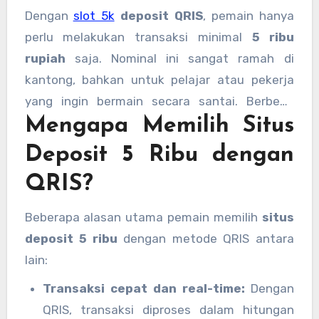
terlalu tinggi. Inilah mengapa hadirnya
slot
Dengan
slot 5k
deposit QRIS
, pemain hanya
deposit 5rb
menjadi solusi terbaik.
perlu melakukan transaksi minimal
5 ribu
rupiah
saja. Nominal ini sangat ramah di
kantong, bahkan untuk pelajar atau pekerja
yang ingin bermain secara santai. Berbeda
Mengapa Memilih Situs
dengan transfer bank atau metode lain yang
biasanya mensyaratkan minimal deposit lebih
Deposit 5 Ribu dengan
tinggi,
situs deposit 5 ribu
dengan QRIS
QRIS?
benar-benar memberikan fleksibilitas
maksimal.
Beberapa alasan utama pemain memilih
situs
deposit 5 ribu
dengan metode QRIS antara
lain:
Transaksi cepat dan real-time:
Dengan
QRIS, transaksi diproses dalam hitungan