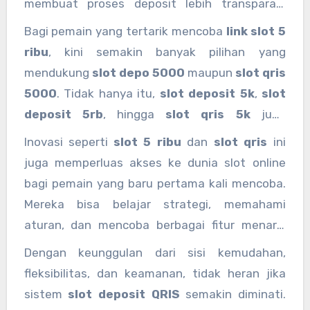
membuat proses deposit lebih transparan,
karena semua transaksi tercatat secara
Bagi pemain yang tertarik mencoba
link slot 5
digital. Hal ini tentu menjadi nilai tambah bagi
ribu
, kini semakin banyak pilihan yang
pemain yang mengutamakan keamanan saat
mendukung
slot depo 5000
maupun
slot qris
bermain.
5000
. Tidak hanya itu,
slot deposit 5k
,
slot
deposit 5rb
, hingga
slot qris 5k
juga
memberikan kemudahan bagi pemain yang
Inovasi seperti
slot 5 ribu
dan
slot qris
ini
ingin melakukan top-up kapan saja, tanpa
juga memperluas akses ke dunia slot online
harus repot pergi ke minimarket atau
bagi pemain yang baru pertama kali mencoba.
menggunakan metode transfer konvensional.
Mereka bisa belajar strategi, memahami
aturan, dan mencoba berbagai fitur menarik
dengan modal minimal. Keuntungan ini
Dengan keunggulan dari sisi kemudahan,
membuat
slot depo 5k
maupun
slot qris 5rb
fleksibilitas, dan keamanan, tidak heran jika
menjadi pilihan populer di
link slot
sistem
slot deposit QRIS
semakin diminati.
terpercaya
.