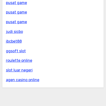
pusat game
pusat game
pusat game
judi sicbo
ibcbet88
ggsoft slot
roulette online
slot luar negeri
agen casino online