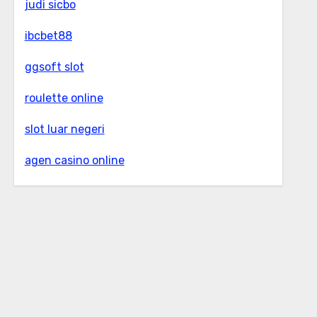
judi sicbo
ibcbet88
ggsoft slot
roulette online
slot luar negeri
agen casino online