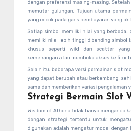
dengan preferensi masing-masing. Setelah
memutar gulungan. Tujuan utama permain
yang cocok pada garis pembayaran yang akti
Setiap simbol memiliki nilai yang berbeda
memiliki nilai lebih tinggi dibanding simbol
khusus seperti wild dan scatter yan
kemenangan atau membuka akses ke fitur b
Selain itu, beberapa versi permainan slot 
yang dapat berubah atau berkembang, sehin
sama dan memberikan variasi pengalaman y
Strategi Bermain Slot
Wisdom of Athena
tidak hanya mengandalka
dengan strategi tertentu untuk mengatu
digunakan adalah mengatur modal dengan b