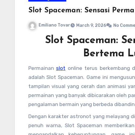
Slot Spaceman: Sensasi Perma
Emiliano Tovar
March 9, 2026
No Comme
Slot Spaceman: Se
Bertema L
Permainan
slot
online terus berkembang d
adalah Slot Spaceman. Game ini mengusung
tampilan visual yang cerah dan animasi ya
permainan yang banyak dibicarakan oleh p
pengalaman bermain yang berbeda dibandingk
Dengan karakter astronot yang melayang di 
penuh warna, Slot Spaceman memberikan 
mengandalkan keberuntungan, game in