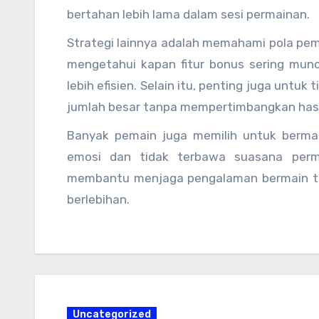
bertahan lebih lama dalam sesi permainan.
Strategi lainnya adalah memahami pola pem
mengetahui kapan fitur bonus sering mun
lebih efisien. Selain itu, penting juga untu
jumlah besar tanpa mempertimbangkan hasi
Banyak pemain juga memilih untuk bermai
emosi dan tidak terbawa suasana perm
membantu menjaga pengalaman bermain te
berlebihan.
Uncategorized