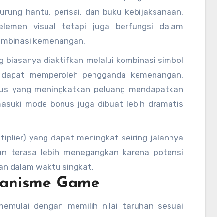
rung hantu, perisai, dan buku kebijaksanaan.
elemen visual tetapi juga berfungsi dalam
mbinasi kemenangan.
ng biasanya diaktifkan melalui kombinasi simbol
n dapat memperoleh pengganda kemenangan,
usus yang meningkatkan peluang mendapatkan
masuki mode bonus juga dibuat lebih dramatis
tiplier) yang dapat meningkat seiring jalannya
an terasa lebih menegangkan karena potensi
an dalam waktu singkat.
kanisme Game
emulai dengan memilih nilai taruhan sesuai