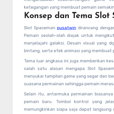
ketegangan yang membuat pemain semakin 
Konsep dan Tema Slot
Slot Spaceman
pusatwin
dirancang dengan
Pemain seolah-olah diajak untuk mengikut
menjelajahi galaksi. Desain visual yang d
bintang, serta efek animasi yang membuat p
Tema luar angkasa ini juga memberikan kesa
salah satu alasan mengapa Slot Spacem
menyukai tampilan game yang segar dan ber
suasana permainan sehingga pemain merasa 
Selain itu, antarmuka permainan biasany
pemain baru. Tombol kontrol yang jel
memungkinkan siapa saja dapat langsung 