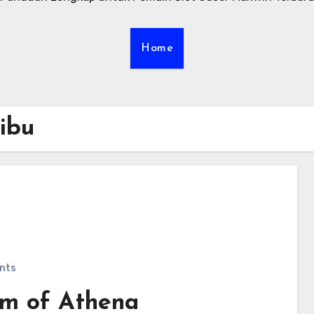
Home
ribu
nts
om of Athena