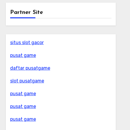
Partner Site
situs slot gacor
pusat game
daftar pusatgame
slot pusatgame
pusat game
pusat game
pusat game