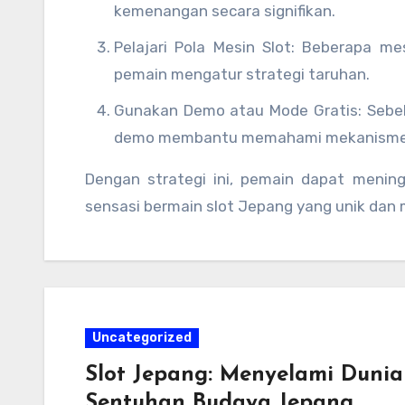
kemenangan secara signifikan.
Pelajari Pola Mesin Slot: Beberapa m
pemain mengatur strategi taruhan.
Gunakan Demo atau Mode Gratis: Sebel
demo membantu memahami mekanisme 
Dengan strategi ini, pemain dapat menin
sensasi bermain slot Jepang yang unik dan 
Uncategorized
Slot Jepang: Menyelami Duni
Sentuhan Budaya Jepang