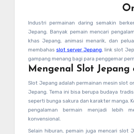
On
Industri permainan daring semakin berk
Jepang. Banyak pemain mencari pengalam
khas Jepang, animasi menarik, dan pelua
membahas
slot server Jepang
, link slot 
gampang menang bagi para penggemar perm
Mengenal Slot Jepang 
Slot Jepang adalah permainan mesin slot o
Jepang. Tema ini bisa berupa budaya tradisi
seperti bunga sakura dan karakter manga. K
pengalaman bermain menjadi lebih m
konvensional.
Selain hiburan, pemain juga mencari slo