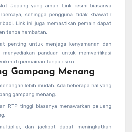
slot Jepang yang aman. Link resmi biasanya
erpercaya, sehingga pengguna tidak khawatir
ibadi. Link ini juga memastikan pemain dapat
men tanpa hambatan.
ngat penting untuk menjaga kenyamanan dan
 menyediakan panduan untuk memverifikasi
nikmati permainan tanpa risiko.
pang Gampang Menang
menangan lebih mudah. Ada beberapa hal yang
Jepang gampang menang:
ngan RTP tinggi biasanya menawarkan peluang
ng.
multiplier, dan jackpot dapat meningkatkan