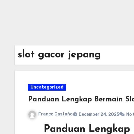
slot gacor jepang
Uncategorized
Panduan Lengkap Bermain Slo
Franco Castaño
December 24, 2025
No
Panduan Lengkap 