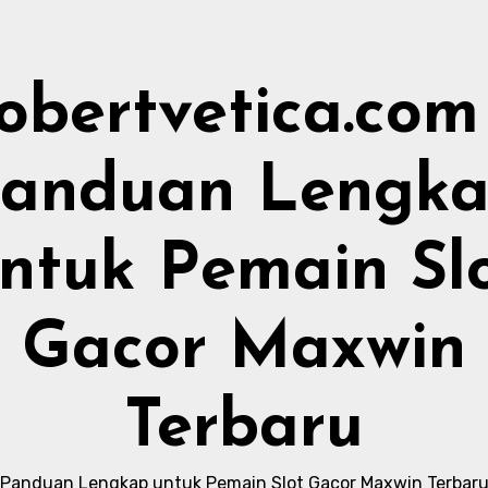
obertvetica.com
anduan Lengk
ntuk Pemain Sl
Gacor Maxwin
Terbaru
Panduan Lengkap untuk Pemain Slot Gacor Maxwin Terbar