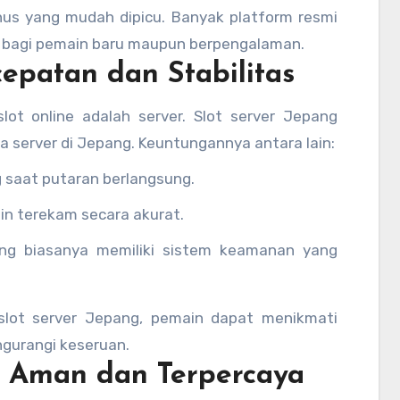
onus yang mudah dipicu. Banyak platform resmi
ik bagi pemain baru maupun berpengalaman.
cepatan dan Stabilitas
lot online adalah server. Slot server Jepang
 server di Jepang. Keuntungannya antara lain:
g saat putaran berlangsung.
in terekam secara akurat.
ang biasanya memiliki sistem keamanan yang
lot server Jepang, pemain dapat menikmati
gurangi keseruan.
es Aman dan Terpercaya