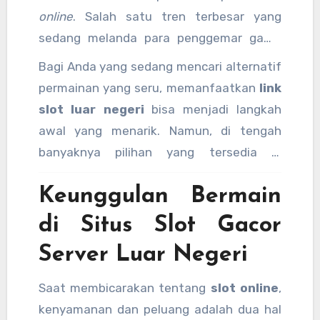
online
. Salah satu tren terbesar yang
sedang melanda para penggemar game
saat ini adalah popularitas
slot server
Bagi Anda yang sedang mencari alternatif
luar negeri
. Banyak pemain beralih ke
permainan yang seru, memanfaatkan
link
server luar
karena dinilai menawarkan
slot luar negeri
bisa menjadi langkah
kestabilan tinggi, teknologi mutakhir,
awal yang menarik. Namun, di tengah
serta pilihan permainan yang lebih
banyaknya pilihan yang tersedia di
bervariasi. Bermain di
situs
slot depo 10k
internet, penting untuk tetap selektif.
resmi
dengan basis internasional
Keunggulan Bermain
Memilih
slot luar negeri resmi
memberikan pengalaman bermain yang
memastikan bahwa setiap putaran yang
di Situs Slot Gacor
berbeda, terutama dari segi kelancaran
Anda lakukan berjalan dengan adil dan
Server Luar Negeri
akses dan fitur-fitur premium yang
transparan. Kehadiran
slot luar
ini
dihadirkan oleh developer global.
membuka peluang bagi para pemain untuk
Saat membicarakan tentang
slot online
,
menikmati standar operasional
kenyamanan dan peluang adalah dua hal