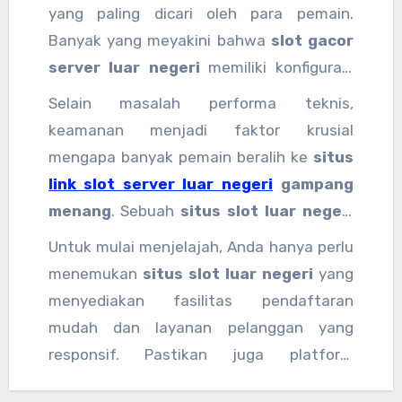
internasional langsung dari perangkat
yang paling dicari oleh para pemain.
mereka, kapan saja dan di mana saja.
Banyak yang meyakini bahwa
slot gacor
server luar negeri
memiliki konfigurasi
mesin yang lebih bersahabat dan
Selain masalah performa teknis,
diperbarui secara berkala oleh provider
keamanan menjadi faktor krusial
pusat. Hal ini membuat banyak orang
mengapa banyak pemain beralih ke
situs
berburu
link slot server luar negeri
link slot server luar negeri
gampang
demi mendapatkan akses ke server-server
menang
. Sebuah
situs slot luar negeri
premium seperti server Filipina, Thailand,
yang memiliki reputasi baik biasanya
Untuk mulai menjelajah, Anda hanya perlu
Kamboja, hingga server Eropa.
beroperasi di bawah lisensi internasional,
menemukan
situs slot luar negeri
yang
Menggunakan
slot server luar
yang
sehingga dikenal sebagai
slot luar negeri
menyediakan fasilitas pendaftaran
optimal sering kali memberikan sensasi
terpercaya
. Lisensi ini menjamin bahwa
mudah dan layanan pelanggan yang
bermain yang lebih lancar tanpa kendala
sistem permainan bebas dari manipulasi
responsif. Pastikan juga platform
teknis yang mengganggu momentum
pihak ketiga. Ketika Anda mengakses
slot
tersebut merupakan
slot server luar
taruhan Anda.
gacor
, kenyamanan psikologis karena