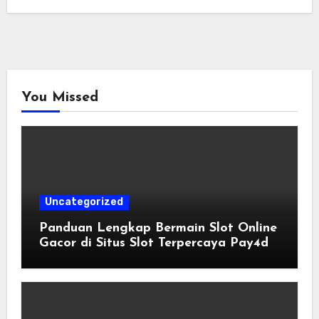
You Missed
Uncategorized
Panduan Lengkap Bermain Slot Online
Gacor di Situs Slot Terpercaya Pay4d