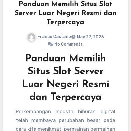
Panduan Memilih Situs Slot
Server Luar Negeri Resmi dan
Terpercaya
Franco Castaño
May 27, 2026
No Comments
Panduan Memilih
Situs Slot Server
Luar Negeri Resmi
dan Terpercaya
Perkembangan industri hiburan digital
telah membawa perubahan besar pada
cara kita menikmati permainan permainan