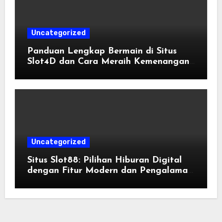
Uncategorized
Panduan Lengkap Bermain di Situs
Slot4D dan Cara Meraih Kemenangan
Maksimal
Uncategorized
Situs Slot88: Pilihan Hiburan Digital
dengan Fitur Modern dan Pengalaman
Bermain Menarik