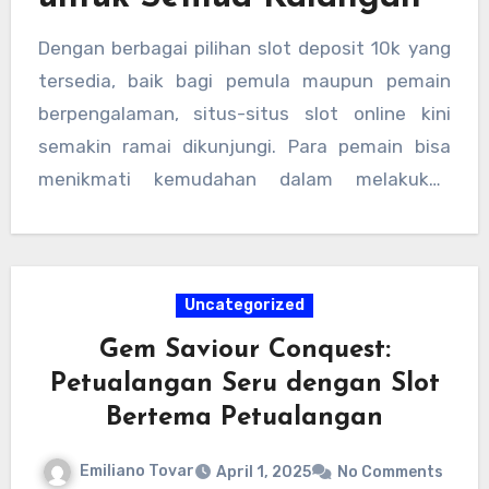
Dengan berbagai pilihan slot deposit 10k yang
tersedia, baik bagi pemula maupun pemain
berpengalaman, situs-situs slot online kini
semakin ramai dikunjungi. Para pemain bisa
menikmati kemudahan dalam melakukan
deposit dan langsung bermain tanpa harus
menunggu lama. Slot deposit 10 ribu membuka
banyak peluang bagi pemain untuk mencoba
Uncategorized
berbagai jenis permainan yang ada di situs
tersebut.
Gem Saviour Conquest:
Petualangan Seru dengan Slot
Bertema Petualangan
Emiliano Tovar
April 1, 2025
No Comments