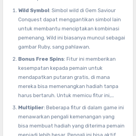
dengan detail yang sangat baik.
Wild Symbol
: Simbol wild di Gem Saviour
Conquest dapat menggantikan simbol lain
untuk membantu menciptakan kombinasi
pemenang. Wild ini biasanya muncul sebagai
gambar Ruby, sang pahlawan.
Bonus Free Spins
: Fitur ini memberikan
kesempatan kepada pemain untuk
mendapatkan putaran gratis, di mana
mereka bisa memenangkan hadiah tanpa
harus bertaruh. Untuk memicu fitur ini,
pemain harus mendapatkan tiga atau lebih
Multiplier
: Beberapa fitur di dalam game ini
simbol scatter di gulungan.
menawarkan pengali kemenangan yang
bisa membuat hadiah yang diterima pemain
menjadi lebih besar. Pengali ini bisa aktif