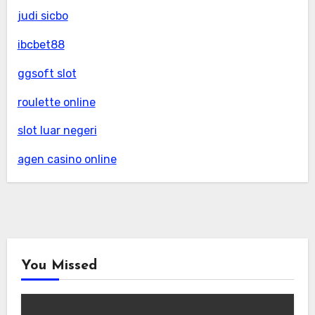
judi sicbo
ibcbet88
ggsoft slot
roulette online
slot luar negeri
agen casino online
You Missed