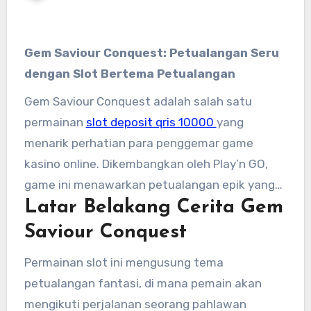
Gem Saviour Conquest: Petualangan Seru
dengan Slot Bertema Petualangan
Gem Saviour Conquest adalah salah satu
permainan
slot deposit qris 10000
yang
menarik perhatian para penggemar game
kasino online. Dikembangkan oleh Play’n GO,
game ini menawarkan petualangan epik yang
Latar Belakang Cerita Gem
membawa pemain ke dalam dunia fantasi
penuh dengan permata berharga dan fitur-fitur
Saviour Conquest
menarik. Dalam artikel ini, kita akan membahas
Permainan slot ini mengusung tema
secara mendalam tentang permainan slot Gem
petualangan fantasi, di mana pemain akan
Saviour Conquest, fitur-fitur utamanya, serta
mengikuti perjalanan seorang pahlawan
pengalaman bermain yang seru.