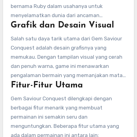
bernama Ruby dalam usahanya untuk
menyelamatkan dunia dari ancaman
Grafik dan Desain Visual
kejahatan. Ruby, seorang pahlawan pemberani,
mencari permata berharga yang bisa
Salah satu daya tarik utama dari Gem Saviour
memberikan kekuatan untuk mengalahkan
Conquest adalah desain grafisnya yang
musuh-musuh jahat yang mengancam
memukau. Dengan tampilan visual yang cerah
perdamaian. Dalam pencariannya, pemain akan
dan penuh warna, game ini menawarkan
menemani Ruby mengumpulkan berbagai
pengalaman bermain yang memanjakan mata.
macam permata sambil menghadapi berbagai
Fitur-Fitur Utama
Latar belakangnya menggambarkan dunia
tantangan yang seru.
fantasi yang luas dengan hutan, kastil, dan
Gem Saviour Conquest dilengkapi dengan
pegunungan yang menambah kesan
berbagai fitur menarik yang membuat
petualangan. Simbol-simbol dalam permainan,
permainan ini semakin seru dan
seperti berbagai jenis permata, karakter
menguntungkan. Beberapa fitur utama yang
pahlawan, dan musuh-musuh jahat, dirancang
ada dalam permainan ini antara lain: