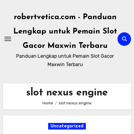
Skip
to
robertvetica.com - Panduan
content
Lengkap untuk Pemain Slot
Gacor Maxwin Terbaru
Panduan Lengkap untuk Pemain Slot Gacor
Maxwin Terbaru
slot nexus engine
Home
slot nexus engine
Uncategorized