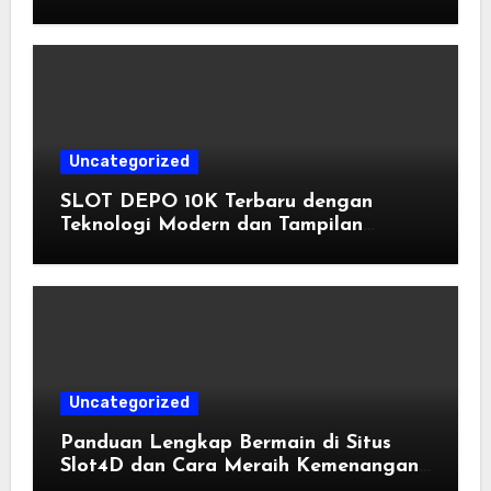
Mahjong Scatter Hitam Terbaik
Uncategorized
SLOT DEPO 10K Terbaru dengan
Teknologi Modern dan Tampilan
Menarik
Uncategorized
Panduan Lengkap Bermain di Situs
Slot4D dan Cara Meraih Kemenangan
Maksimal