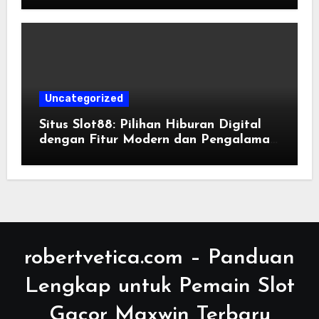
Uncategorized
Situs Slot88: Pilihan Hiburan Digital
dengan Fitur Modern dan Pengalaman
Bermain Menarik
robertvetica.com – Panduan
Lengkap untuk Pemain Slot
Gacor Maxwin Terbaru