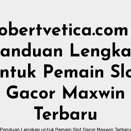
obertvetica.com
anduan Lengk
ntuk Pemain Sl
Gacor Maxwin
Terbaru
Panduan Lengkap untuk Pemain Slot Gacor Maxwin Terbar