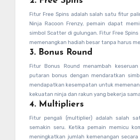
2.
Free Spins
Fitur Free Spins adalah salah satu fitur pal
Ninja Racoon Frenzy, pemain dapat memi
simbol Scatter di gulungan. Fitur Free Spi
memenangkan hadiah besar tanpa harus m
3.
Bonus Round
Fitur Bonus Round menambah keseruan 
putaran bonus dengan mendaratkan simbol
mendapatkan kesempatan untuk memenan
kekuatan ninja dan rakun yang bekerja sam
4.
Multipliers
Fitur pengali (multiplier) adalah salah 
semakin seru. Ketika pemain memicu kom
meningkatkan jumlah kemenangan secara si