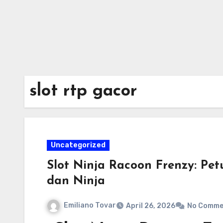
slot rtp gacor
Uncategorized
Slot Ninja Racoon Frenzy: Pe
dan Ninja
Emiliano Tovar
April 26, 2026
No Comme