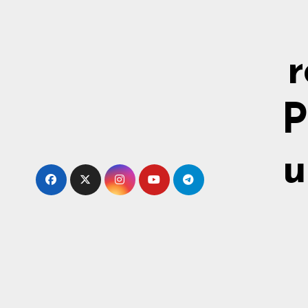
Skip
to
content
r
P
u