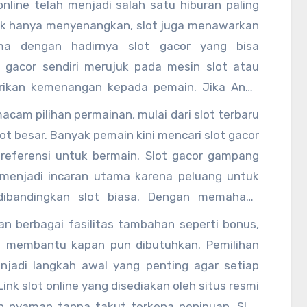
online telah menjadi salah satu hiburan paling
idak hanya menyenangkan, slot juga menawarkan
ma dengan hadirnya slot gacor yang bisa
 gacor sendiri merujuk pada mesin slot atau
erikan kemenangan kepada pemain. Jika Anda
penting untuk mengetahui situs slot yang
macam pilihan permainan, mulai dari slot terbaru
yang bisa diakses kapan saja.
 besar. Banyak pemain kini mencari slot gacor
i referensi untuk bermain. Slot gacor gampang
enjadi incaran utama karena peluang untuk
dibandingkan slot biasa. Dengan memahami
eningkatkan peluang menang dan memaksimalkan
kan berbagai fasilitas tambahan seperti bonus,
p membantu kapan pun dibutuhkan. Pemilihan
jadi langkah awal yang penting agar setiap
nk slot online yang disediakan oleh situs resmi
 nyaman tanpa takut terkena penipuan. Slot