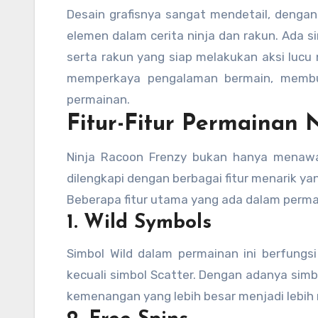
Desain grafisnya sangat mendetail, denga
elemen dalam cerita ninja dan rakun. Ada sim
serta rakun yang siap melakukan aksi lucu 
memperkaya pengalaman bermain, membu
permainan.
Fitur-Fitur Permainan 
Ninja Racoon Frenzy bukan hanya menawar
dilengkapi dengan berbagai fitur menarik 
Beberapa fitur utama yang ada dalam permai
1.
Wild Symbols
Simbol Wild dalam permainan ini berfungsi
kecuali simbol Scatter. Dengan adanya sim
kemenangan yang lebih besar menjadi lebih