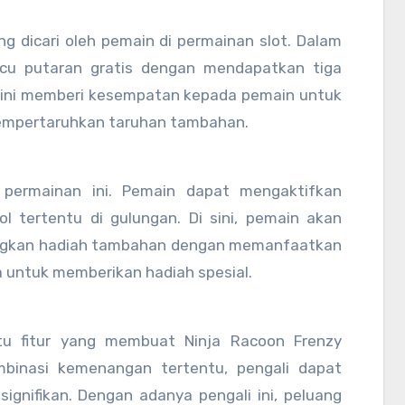
ing dicari oleh pemain di permainan slot. Dalam
cu putaran gratis dengan mendapatkan tiga
ns ini memberi kesempatan kepada pemain untuk
empertaruhkan taruhan tambahan.
permainan ini. Pemain dapat mengaktifkan
 tertentu di gulungan. Di sini, pemain akan
gkan hadiah tambahan dengan memanfaatkan
a untuk memberikan hadiah spesial.
satu fitur yang membuat Ninja Racoon Frenzy
binasi kemenangan tertentu, pengali dapat
gnifikan. Dengan adanya pengali ini, peluang