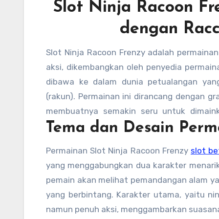
Slot Ninja Racoon Fr
dengan Racc
Slot Ninja Racoon Frenzy adalah permaina
aksi, dikembangkan oleh penyedia permaina
dibawa ke dalam dunia petualangan yan
(rakun). Permainan ini dirancang dengan gra
membuatnya semakin seru untuk dimainka
Tema dan Desain Perm
Racoon Frenzy menawarkan pengalaman yang
mekanisme permainan yang menghibur.
Permainan Slot Ninja Racoon Frenzy
slot b
yang menggabungkan dua karakter menarik: 
pemain akan melihat pemandangan alam ya
yang berbintang. Karakter utama, yaitu ni
namun penuh aksi, menggambarkan suasana