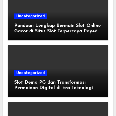
Uncategorized
Panduan Lengkap Bermain Slot Online
Gacor di Situs Slot Terpercaya Pay4d
Uncategorized
Slot Demo PG dan Transformasi
Permainan Digital di Era Teknologi