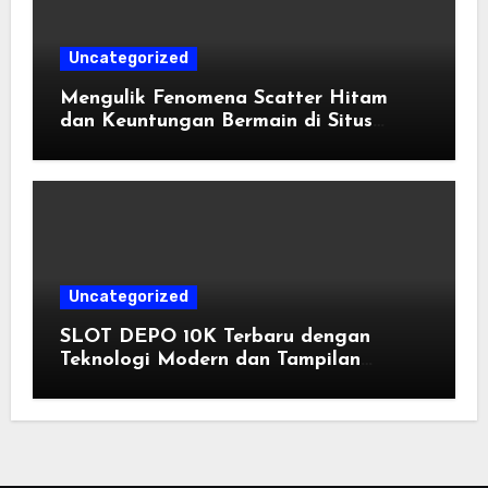
Uncategorized
Mengulik Fenomena Scatter Hitam
dan Keuntungan Bermain di Situs
Mahjong Scatter Hitam Terbaik
Uncategorized
SLOT DEPO 10K Terbaru dengan
Teknologi Modern dan Tampilan
Menarik