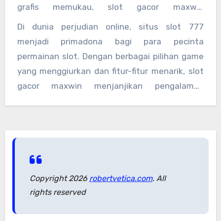
permainan dalam kategori slot gacor 777, di
grafis memukau, slot gacor maxwin
dapat menghasilkan kemenangan spektakuler
mana kegembiraan menanti di setiap
menawarkan pengalaman bermain yang tak
di slot gacor 777. Keandalan situs-situs ini juga
Di dunia perjudian online, situs slot 777
langkahnya. Melalui link khusus menuju slot
tertandingi. Para pemain kini dapat menikmati
tidak perlu diragukan lagi; mereka merupakan
menjadi primadona bagi para pecinta
terpercaya, Anda akan menemukan
kemudahan akses dengan slot777 online login,
platform terpercaya yang memberikan
permainan slot. Dengan berbagai pilihan game
petualangan baru dan kemungkinan meraih
menjadikan setiap putaran semakin seru dan
keamanan maksimum bagi para anggota setia
yang menggiurkan dan fitur-fitur menarik, slot
jackpot menggiurkan hanya dalam satu klik.
menegangkan. Di sini, Anda bisa menemukan
dalam menikmati keseruan taruhan online
gacor maxwin menjanjikan pengalaman
beragam jenis mesin slot, dari klasik hingga
tanpa khawatir tentang penipuan atau
bermain yang tak terlupakan. Setiap putaran
modern dengan fitur-fitur inovatif yang
kekhawatiran lainnya. Bergabunglah sekarang
dari slot gacor gampang menang ini
membuatnya semakin menggoda. Tak hanya
untuk merasakan sendiri bagaimana
menawarkan peluang besar untuk meraih
itu, slot gacor gampang menang memberikan
permainan semakin menggoda saat Anda
jackpot impian. Tidak hanya itu, keamanan dan
peluang besar untuk meraih jackpot impian
memasuki dunia penuh warna dari situs slot
kenyamanan dijamin dengan menggunakan
setiap harinya. Sebagai situs slot77 yang
online.
slot resmi terbaik di pasar. Jika Anda mencari
Copyright 2026
robertvetica.com
. All
dikenal luas sebagai tempat bermain
tempat bermain yang terpercaya, maka jangan
rights reserved
terpercaya, Anda tidak perlu ragu lagi untuk
ragu untuk bergabung di situs slot77, yang
mencoba peruntungan di slot resmi ini.
dikenal luas sebagai penyedia layanan terbaik