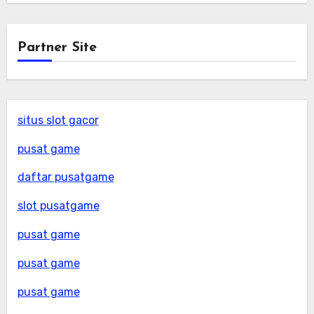
Bergabunglah dengan komunitas kami dan
dalam industri ini. Dengan sistem login mudah
rasakan sensasi langsung dari setiap
melalui slot777 online login, pemain dapat
Partner Site
kemenangan di situs slot online, dimana
langsung terjun ke dalam keseruan tanpa
kegembiraan tiada henti menemani setiap
hambatan. Nikmati sensasi adrenalin saat
langkah permainan Anda. Jangan lewatkan
memutar gulungan pada situs slot online, di
kesempatan emas di dunia judi daring bersama
situs slot gacor
mana setiap klik bisa membawa Anda lebih
slot gacor 777, karena kesenangan dan
dekat ke kemenangan fantastis. Bergabunglah
pusat game
keuntungan sudah menanti di depan mata.
sekarang juga dan buktikan sendiri bahwa
daftar pusatgame
keberuntungan berpihak kepada mereka yang
slot pusatgame
berani mencoba peruntungannya di dunia
penuh warna dari slot gacor 777, karena hanya
pusat game
di sini Anda akan menemukan pengalaman
pusat game
bermain yang sangat menyenangkan dan
pastinya aman melalui platform #1 yakni situs
pusat game
terpercaya.