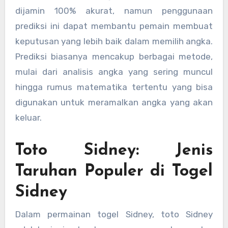
dijamin 100% akurat, namun penggunaan
prediksi ini dapat membantu pemain membuat
keputusan yang lebih baik dalam memilih angka.
Prediksi biasanya mencakup berbagai metode,
mulai dari analisis angka yang sering muncul
hingga rumus matematika tertentu yang bisa
digunakan untuk meramalkan angka yang akan
keluar.
Toto Sidney: Jenis
Taruhan Populer di Togel
Sidney
Dalam permainan togel Sidney, toto Sidney