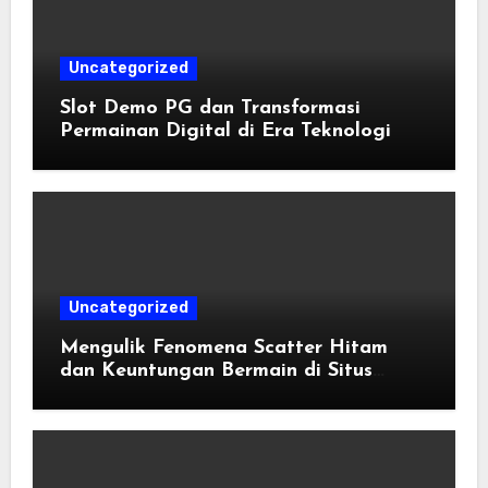
Uncategorized
Slot Demo PG dan Transformasi
Permainan Digital di Era Teknologi
Uncategorized
Mengulik Fenomena Scatter Hitam
dan Keuntungan Bermain di Situs
Mahjong Scatter Hitam Terbaik