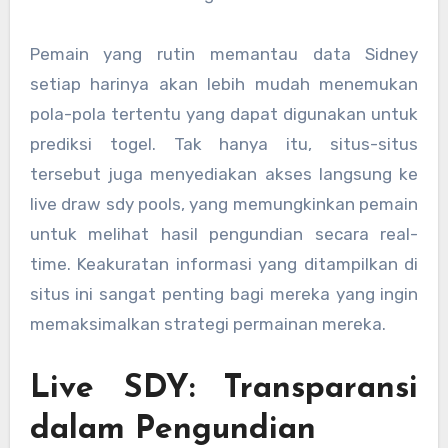
Pemain yang rutin memantau data Sidney
setiap harinya akan lebih mudah menemukan
pola-pola tertentu yang dapat digunakan untuk
prediksi togel. Tak hanya itu, situs-situs
tersebut juga menyediakan akses langsung ke
live draw sdy pools, yang memungkinkan pemain
untuk melihat hasil pengundian secara real-
time. Keakuratan informasi yang ditampilkan di
situs ini sangat penting bagi mereka yang ingin
memaksimalkan strategi permainan mereka.
Live SDY: Transparansi
dalam Pengundian