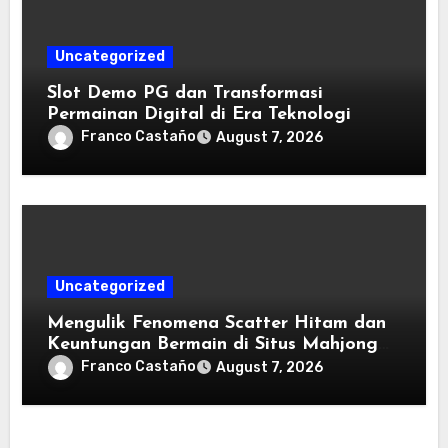
Uncategorized
Slot Demo PG dan Transformasi
Permainan Digital di Era Teknologi
Franco Castaño
August 7, 2026
Uncategorized
Mengulik Fenomena Scatter Hitam dan
Keuntungan Bermain di Situs Mahjong
Scatter Hitam Terbaik
Franco Castaño
August 7, 2026