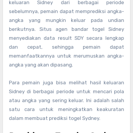
keluaran Sidney dari berbagai periode
sebelumnya, pemain dapat memprediksi angka-
angka yang mungkin keluar pada undian
berikutnya. Situs agen bandar togel Sidney
menyediakan data result SDY secara lengkap
dan cepat, sehingga pemain dapat
memanfaatkannya untuk merumuskan angka-
angka yang akan dipasang.
Para pemain juga bisa melihat hasil keluaran
Sidney di berbagai periode untuk mencari pola
atau angka yang sering keluar. Ini adalah salah
satu cara untuk meningkatkan keakuratan
dalam membuat prediksi togel Sydney.