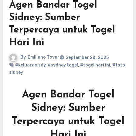
Agen Bandar Togel
Sidney: Sumber
Terpercaya untuk Togel
Hari Ini
By
Emiliano Tovar
September 28, 2025
#keluaran sdy
,
#sydney togel
,
#togel hari ini
,
#toto
sidney
Agen Bandar Togel
Sidney: Sumber
Terpercaya untuk Togel
Hari Ini