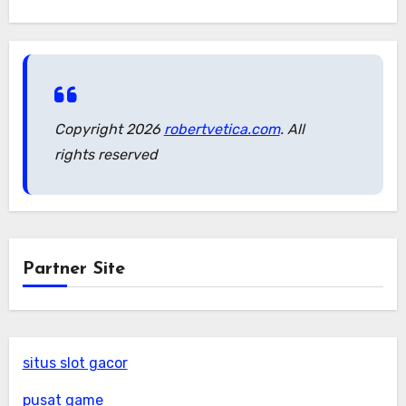
Copyright 2026
robertvetica.com
. All
rights reserved
Partner Site
situs slot gacor
pusat game