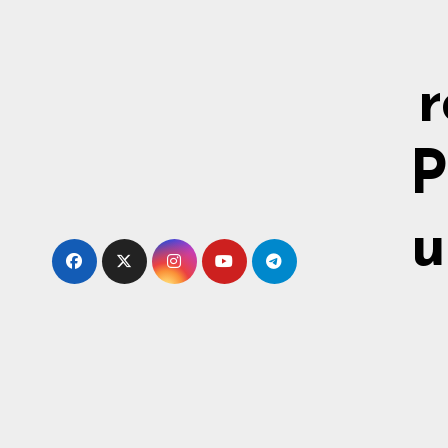
Skip
to
content
r
P
u