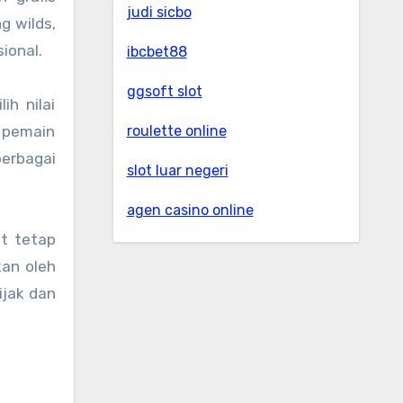
judi sicbo
g wilds,
ional.
ibcbet88
ggsoft slot
ih nilai
 pemain
roulette online
berbagai
slot luar negeri
agen casino online
t tetap
kan oleh
ijak dan