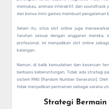
memukau, animasi interaktif, dan soundtrack yan
dan bonus mini-games membuat pengalaman berm
Selain itu, situs slot online juga menawarka
taruhan sesuai dengan anggaran mereka, mu
profesional. Ini menjadikan slot online seba
kalangan.
Namun, di balik kemudahan dan keseruan te
berbasis keberuntungan. Tidak ada strategi pa
sistem RNG (Random Number Generator). Oleh 
tidak menjadikan permainan sebagai sarana ut
Strategi Bermain