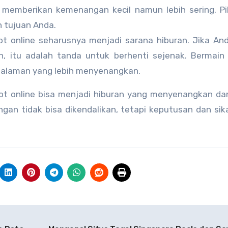
 memberikan kemenangan kecil namun lebih sering. Pil
 tujuan Anda.
t online seharusnya menjadi sarana hiburan. Jika An
n, itu adalah tanda untuk berhenti sejenak. Bermain
galaman yang lebih menyenangkan.
ot online bisa menjadi hiburan yang menyenangkan da
n tidak bisa dikendalikan, tetapi keputusan dan sik