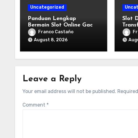
Uncategorized
Uncat
Panduan Lengkap
Slot 
Bermain Slot Online Gacor
Trans
di Situs Slot Terpercaya
Digit
Franco Castaño
Fr
Pay4d
August 8, 2026
Augu
Leave a Reply
Your email address will not be published.
Required
Comment
*