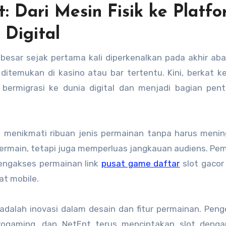
t: Dari Mesin Fisik ke Platf
Digital
 ditemukan di kasino atau bar tertentu. Kini, berkat 
 bermigrasi ke dunia digital dan menjadi bagian pent
 menikmati ribuan jenis permainan tanpa harus menin
bermain, tetapi juga memperluas jangkauan audiens. Pem
mengakses permainan link
pusat
game daftar
slot gaco
t mobile.
 adalah inovasi dalam desain dan fitur permainan. Pe
crogaming, dan NetEnt terus menciptakan slot dengan