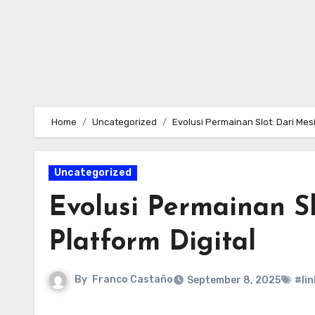
Home
Uncategorized
Evolusi Permainan Slot: Dari Mesi
Uncategorized
Evolusi Permainan Sl
Platform Digital
By
Franco Castaño
September 8, 2025
#lin