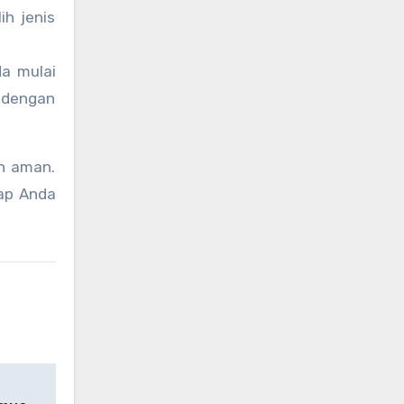
ih jenis
da mulai
 dengan
n aman.
ap Anda