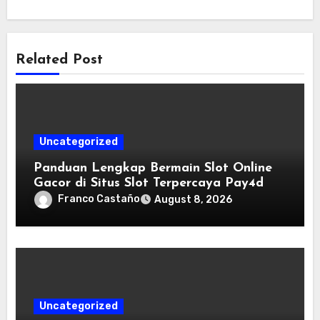
Related Post
Uncategorized
Panduan Lengkap Bermain Slot Online
Gacor di Situs Slot Terpercaya Pay4d
Franco Castaño
August 8, 2026
Uncategorized