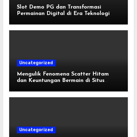
Slot Demo PG dan Transformasi
Permainan Digital di Era Teknologi
Uncategorized
Mengulik Fenomena Scatter Hitam
dan Keuntungan Bermain di Situs
Mahjong Scatter Hitam Terbaik
Uncategorized