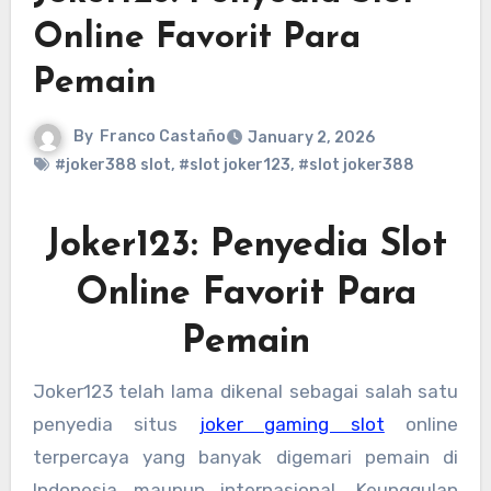
Online Favorit Para
Pemain
By
Franco Castaño
January 2, 2026
#joker388 slot
,
#slot joker123
,
#slot joker388
Joker123: Penyedia Slot
Online Favorit Para
Pemain
Joker123 telah lama dikenal sebagai salah satu
penyedia situs
joker gaming slot
online
terpercaya yang banyak digemari pemain di
Indonesia maupun internasional. Keunggulan