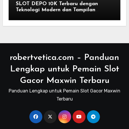
SLOT DEPO 10K Terbaru dengan
Teknologi Modern dan Tampilan
Menarik
robertvetica.com – Panduan
Lengkap untuk Pemain Slot
Gacor Maxwin Terbaru
Panduan Lengkap untuk Pemain Slot Gacor Maxwin
Terbaru