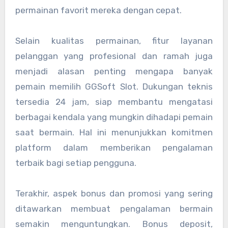
permainan favorit mereka dengan cepat.
Selain kualitas permainan, fitur layanan
pelanggan yang profesional dan ramah juga
menjadi alasan penting mengapa banyak
pemain memilih GGSoft Slot. Dukungan teknis
tersedia 24 jam, siap membantu mengatasi
berbagai kendala yang mungkin dihadapi pemain
saat bermain. Hal ini menunjukkan komitmen
platform dalam memberikan pengalaman
terbaik bagi setiap pengguna.
Terakhir, aspek bonus dan promosi yang sering
ditawarkan membuat pengalaman bermain
semakin menguntungkan. Bonus deposit,