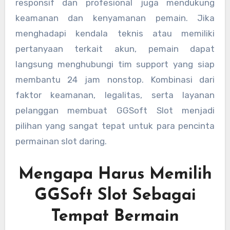
responsif dan profesional juga mendukung
keamanan dan kenyamanan pemain. Jika
menghadapi kendala teknis atau memiliki
pertanyaan terkait akun, pemain dapat
langsung menghubungi tim support yang siap
membantu 24 jam nonstop. Kombinasi dari
faktor keamanan, legalitas, serta layanan
pelanggan membuat GGSoft Slot menjadi
pilihan yang sangat tepat untuk para pencinta
permainan slot daring.
Mengapa Harus Memilih
GGSoft Slot Sebagai
Tempat Bermain