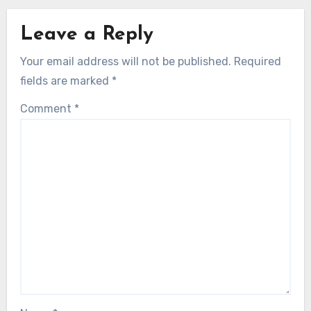
Leave a Reply
Your email address will not be published.
Required
fields are marked
*
Comment
*