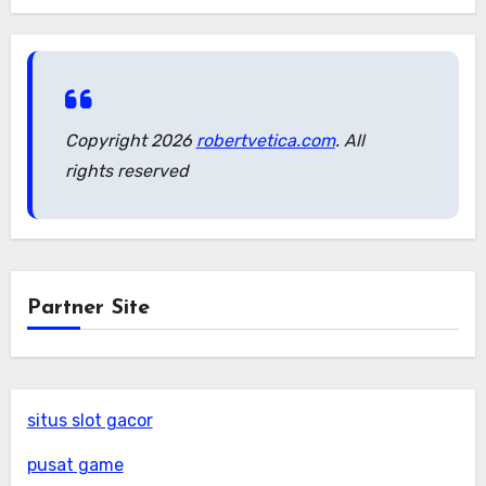
Copyright 2026
robertvetica.com
. All
rights reserved
Partner Site
situs slot gacor
pusat game