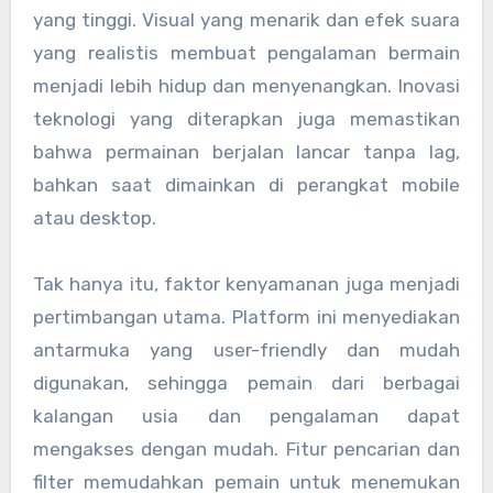
yang tinggi. Visual yang menarik dan efek suara
yang realistis membuat pengalaman bermain
menjadi lebih hidup dan menyenangkan. Inovasi
teknologi yang diterapkan juga memastikan
bahwa permainan berjalan lancar tanpa lag,
bahkan saat dimainkan di perangkat mobile
atau desktop.
Tak hanya itu, faktor kenyamanan juga menjadi
pertimbangan utama. Platform ini menyediakan
antarmuka yang user-friendly dan mudah
digunakan, sehingga pemain dari berbagai
kalangan usia dan pengalaman dapat
mengakses dengan mudah. Fitur pencarian dan
filter memudahkan pemain untuk menemukan