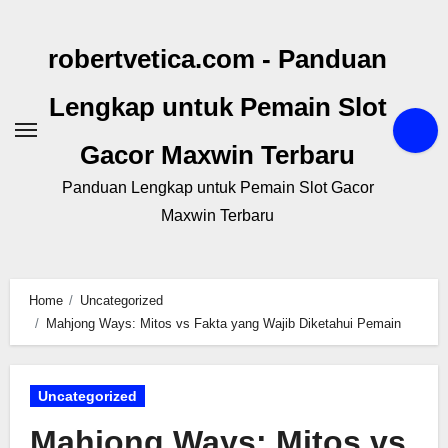
Skip
to
robertvetica.com - Panduan
content
Lengkap untuk Pemain Slot
Gacor Maxwin Terbaru
Panduan Lengkap untuk Pemain Slot Gacor
Maxwin Terbaru
Home
Uncategorized
Mahjong Ways: Mitos vs Fakta yang Wajib Diketahui Pemain
Uncategorized
Mahjong Ways: Mitos vs