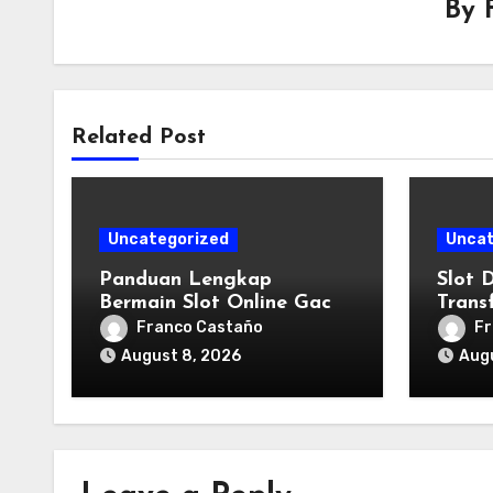
By
Related Post
Uncategorized
Uncat
Panduan Lengkap
Slot 
Bermain Slot Online Gacor
Trans
di Situs Slot Terpercaya
Digit
Franco Castaño
Fr
Pay4d
August 8, 2026
Augu