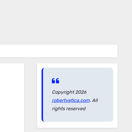
Copyright 2026
robertvetica.com
. All
rights reserved