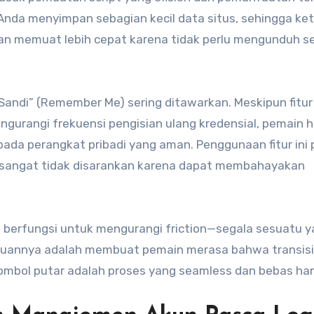
nda menyimpan sebagian kecil data situs, sehingga ket
kan memuat lebih cepat karena tidak perlu mengunduh 
a Sandi” (Remember Me) sering ditawarkan. Meskipun fitur 
urangi frekuensi pengisian ulang kredensial, pemain h
da perangkat pribadi yang aman. Penggunaan fitur ini
n sangat tidak disarankan karena dapat membahayakan
n berfungsi untuk mengurangi friction—segala sesuatu 
juannya adalah membuat pemain merasa bahwa transisi 
mbol putar adalah proses yang seamless dan bebas ha