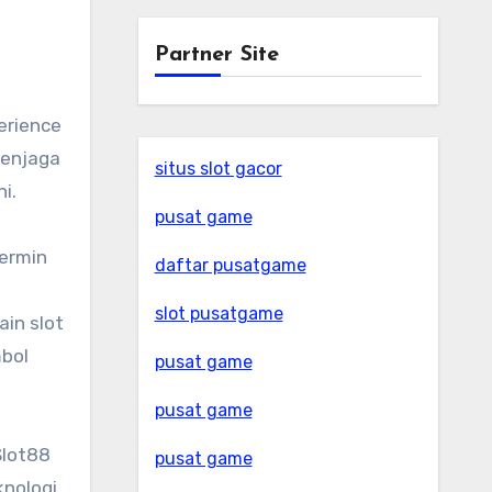
Partner Site
erience
menjaga
situs slot gacor
i.
pusat game
cermin
daftar pusatgame
slot pusatgame
in slot
mbol
pusat game
pusat game
Slot88
pusat game
knologi