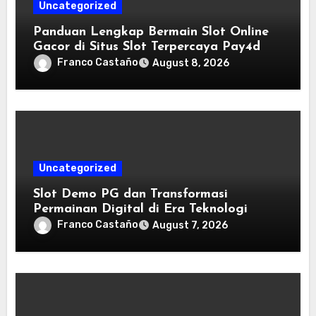
Uncategorized
Panduan Lengkap Bermain Slot Online
Gacor di Situs Slot Terpercaya Pay4d
Franco Castaño
August 8, 2026
Uncategorized
Slot Demo PG dan Transformasi
Permainan Digital di Era Teknologi
Franco Castaño
August 7, 2026