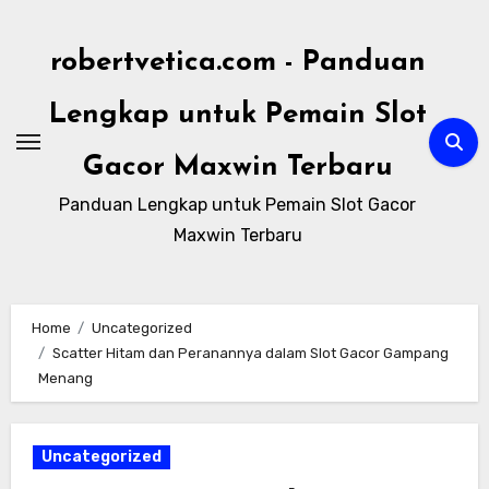
Skip
to
robertvetica.com - Panduan
content
Lengkap untuk Pemain Slot
Gacor Maxwin Terbaru
Panduan Lengkap untuk Pemain Slot Gacor
Maxwin Terbaru
Home
Uncategorized
Scatter Hitam dan Peranannya dalam Slot Gacor Gampang
Menang
Uncategorized