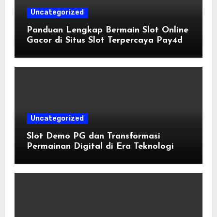
Uncategorized
Panduan Lengkap Bermain Slot Online
Gacor di Situs Slot Terpercaya Pay4d
Uncategorized
Slot Demo PG dan Transformasi
Permainan Digital di Era Teknologi