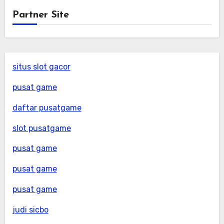
Partner Site
situs slot gacor
pusat game
daftar pusatgame
slot pusatgame
pusat game
pusat game
pusat game
judi sicbo