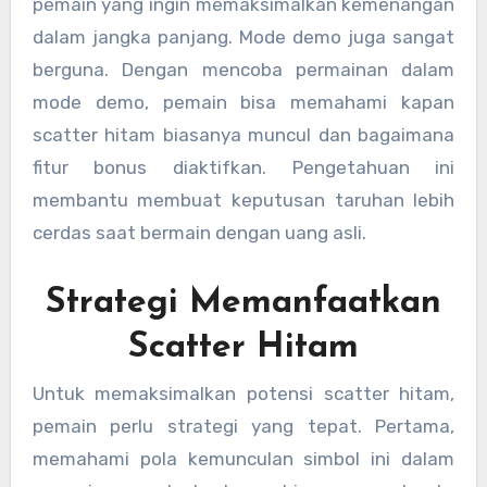
pemain yang ingin memaksimalkan kemenangan
dalam jangka panjang. Mode demo juga sangat
berguna. Dengan mencoba permainan dalam
mode demo, pemain bisa memahami kapan
scatter hitam biasanya muncul dan bagaimana
fitur bonus diaktifkan. Pengetahuan ini
membantu membuat keputusan taruhan lebih
cerdas saat bermain dengan uang asli.
Strategi Memanfaatkan
Scatter Hitam
Untuk memaksimalkan potensi scatter hitam,
pemain perlu strategi yang tepat. Pertama,
memahami pola kemunculan simbol ini dalam