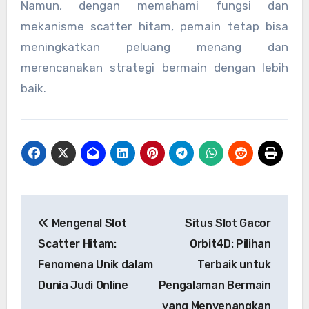
Namun, dengan memahami fungsi dan
mekanisme scatter hitam, pemain tetap bisa
meningkatkan peluang menang dan
merencanakan strategi bermain dengan lebih
baik.
Post
Mengenal Slot
Situs Slot Gacor
navigation
Scatter Hitam:
Orbit4D: Pilihan
Fenomena Unik dalam
Terbaik untuk
Dunia Judi Online
Pengalaman Bermain
yang Menyenangkan