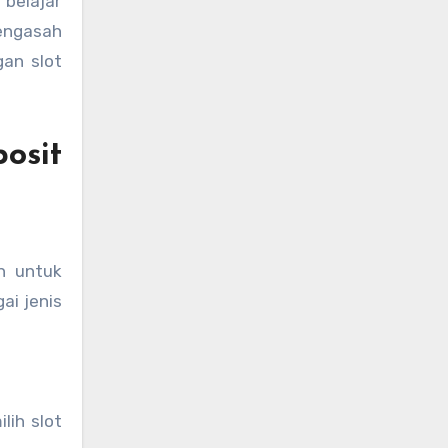
 belajar
engasah
gan slot
osit
n untuk
ai jenis
lih slot