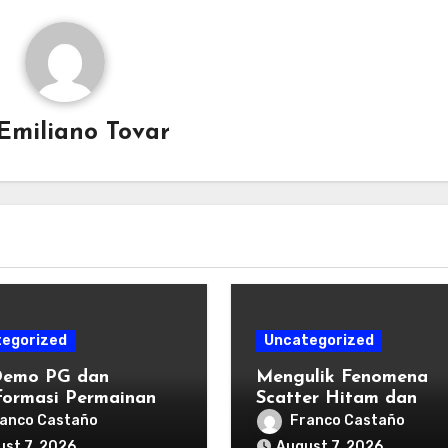
Emiliano Tovar
egorized
Uncategorized
Demo PG dan
Mengulik Fenomena
formasi Permainan
Scatter Hitam dan
al di Era Teknologi
Keuntungan Bermain 
anco Castaño
Franco Castaño
Situs Mahjong Scatter
st 7, 2026
August 7, 2026