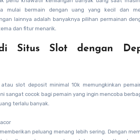
ak perlu khawatir kehilangan banyak uang saat masih
sa mulai bermain dengan uang yang kecil dan m
ngan lainnya adalah banyaknya pilihan permainan den
tema dan fitur menarik.
i Situs Slot dengan Dep
 atau slot deposit minimal 10k memungkinkan pemai
ni sangat cocok bagi pemain yang ingin mencoba berbag
ang terlalu banyak.
Gacor
memberikan peluang menang lebih sering. Dengan memi