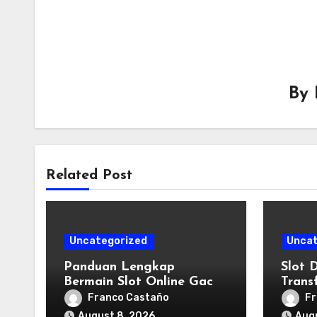
By
Related Post
Uncategorized
Uncat
Panduan Lengkap
Slot 
Bermain Slot Online Gacor
Trans
di Situs Slot Terpercaya
Digit
Franco Castaño
Fr
Pay4d
August 8, 2026
Augu