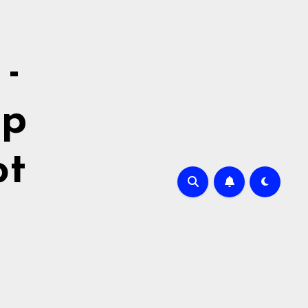
 -
ap
ot
u