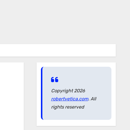
Copyright 2026
robertvetica.com
. All
rights reserved