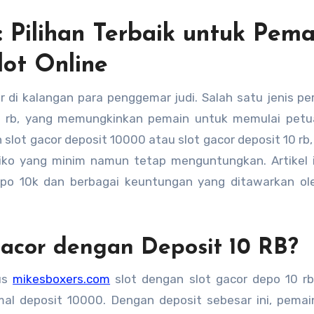
: Pilihan Terbaik untuk Pema
lot Online
10 rb, yang memungkinkan pemain untuk memulai petu
lot gacor deposit 10000 atau slot gacor deposit 10 rb
iko yang minim namun tetap menguntungkan. Artikel i
po 10k dan berbagai keuntungan yang ditawarkan ole
acor dengan Deposit 10 RB?
us
mikesboxers.com
slot dengan slot gacor depo 10 rb
l deposit 10000. Dengan deposit sebesar ini, pemai