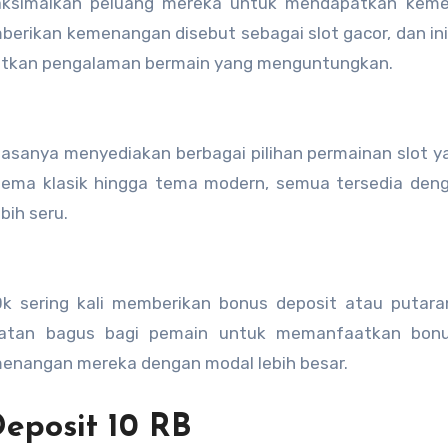
maksimalkan peluang mereka untuk mendapatkan kem
berikan kemenangan disebut sebagai slot gacor, dan in
apatkan pengalaman bermain yang menguntungkan.
iasanya menyediakan berbagai pilihan permainan slot y
i tema klasik hingga tema modern, semua tersedia deng
ih seru.
k sering kali memberikan bonus deposit atau putaran
patan bagus bagi pemain untuk memanfaatkan bon
enangan mereka dengan modal lebih besar.
Deposit 10 RB