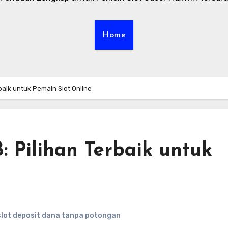
Home
rbaik untuk Pemain Slot Online
B: Pilihan Terbaik untuk
lot deposit dana tanpa potongan