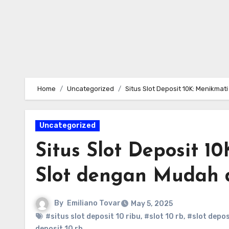
Home
Uncategorized
Situs Slot Deposit 10K: Menikma
Uncategorized
Situs Slot Deposit 
Slot dengan Mudah 
By
Emiliano Tovar
May 5, 2025
#situs slot deposit 10 ribu
,
#slot 10 rb
,
#slot depos
deposit 10 rb