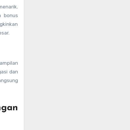
menarik.
n bonus
gkinkan
sar.
tampilan
asi dan
angsung
ngan