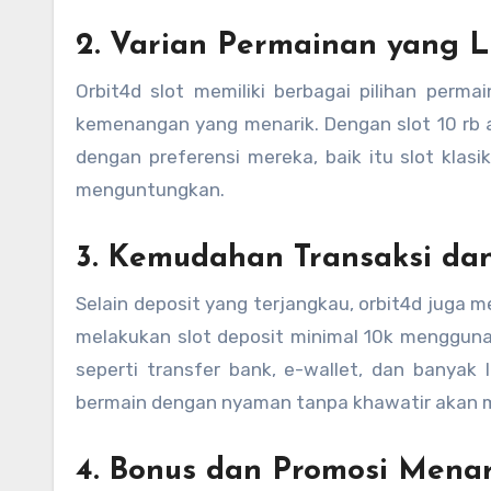
2. Varian Permainan yang 
Orbit4d slot memiliki berbagai pilihan perm
kemenangan yang menarik. Dengan slot 10 rb a
dengan preferensi mereka, baik itu slot klasi
menguntungkan.
3. Kemudahan Transaksi d
Selain deposit yang terjangkau, orbit4d juga
melakukan slot deposit minimal 10k menggun
seperti transfer bank, e-wallet, dan banyak
bermain dengan nyaman tanpa khawatir akan m
4. Bonus dan Promosi Menar