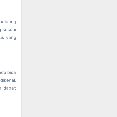
peluang
g sesuai
nus yang
nda bisa
ikenal,
da dapat