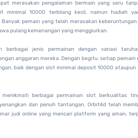
dapat merasakan pengalaman bermain yang seru tanp
it minimal 10000 terbilang kecil, namun hadiah ya
ar. Banyak pemain yang telah merasakan keberuntunga
awa pulang kemenangan yang menggiurkan.
n berbagai jenis permainan dengan variasi taruh
ngan anggaran mereka. Dengan begitu, setiap pemain 
an, baik dengan slot minimal deposit 10000 ataupun 
menikmati berbagai permainan slot berkualitas tin
enangkan dan penuh tantangan. Orbit4d telah memb
emar judi online yang mencari platform yang aman, ter