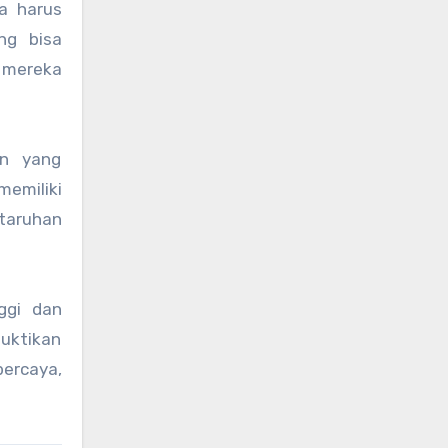
a harus
ng bisa
n mereka
an yang
memiliki
taruhan
ggi dan
uktikan
percaya,