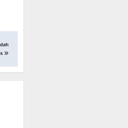
udah
es