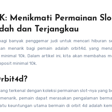
0K: Menikmati Permainan Slo
dah dan Terjangkau
ihan menarik bagi pemain adalah orbit4d, yang men
inimal 10k. Dalam artikel ini, kita akan membahas m
posit minimal 10k.
rbit4d?
 yang terkenal dengan koleksi permainan slot-nya yang 
g menarik, pemain dapat merasakan pengalaman berma
atu keuntungan utama bermain di orbit 4d adalah ke