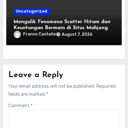
Uncategorized
Mengulik Fenomena Scatter Hitam dan
Keuntungan Bermain di Situs Mahjong
Scatter Hitam Terbaik
Franco Castaño
August 7, 2026
Leave a Reply
Your email address will not be published.
Required
fields are marked
*
Comment
*