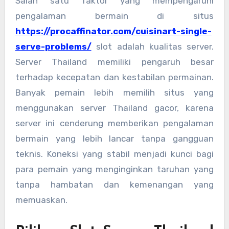
Salah satu faktor yang mempengaruhi
pengalaman bermain di situs
https://procaffinator.com/cuisinart-single-
serve-problems/
slot adalah kualitas server.
Server Thailand memiliki pengaruh besar
terhadap kecepatan dan kestabilan permainan.
Banyak pemain lebih memilih situs yang
menggunakan server Thailand gacor, karena
server ini cenderung memberikan pengalaman
bermain yang lebih lancar tanpa gangguan
teknis. Koneksi yang stabil menjadi kunci bagi
para pemain yang menginginkan taruhan yang
tanpa hambatan dan kemenangan yang
memuaskan.