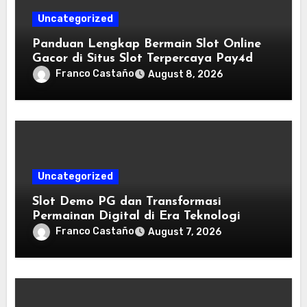
Uncategorized
Panduan Lengkap Bermain Slot Online
Gacor di Situs Slot Terpercaya Pay4d
Franco Castaño
August 8, 2026
Uncategorized
Slot Demo PG dan Transformasi
Permainan Digital di Era Teknologi
Franco Castaño
August 7, 2026