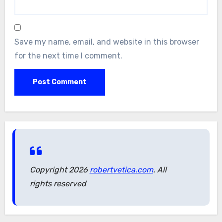
Save my name, email, and website in this browser
for the next time I comment.
Copyright 2026
robertvetica.com
. All
rights reserved