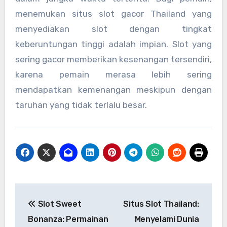
menemukan situs slot gacor Thailand yang
menyediakan slot dengan tingkat
keberuntungan tinggi adalah impian. Slot yang
sering gacor memberikan kesenangan tersendiri,
karena pemain merasa lebih sering
mendapatkan kemenangan meskipun dengan
taruhan yang tidak terlalu besar.
Post
Slot Sweet
Situs Slot Thailand:
navigation
Bonanza: Permainan
Menyelami Dunia