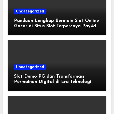
Uncategorized
Panduan Lengkap Bermain Slot Online
Gacor di Situs Slot Terpercaya Pay4d
Uncategorized
Slot Demo PG dan Transformasi
Permainan Digital di Era Teknologi