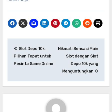
Post
Slot Depo 10k:
Nikmati Sensasi Main
navigation
Pilihan Tepat untuk
Slot dengan Slot
Pecinta Game Online
Depo 10k yang
Menguntungkan