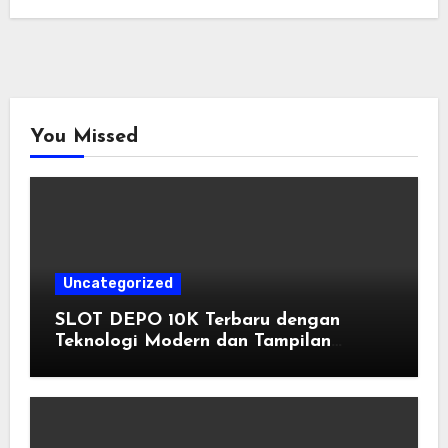
You Missed
Uncategorized
SLOT DEPO 10K Terbaru dengan
Teknologi Modern dan Tampilan
Menarik