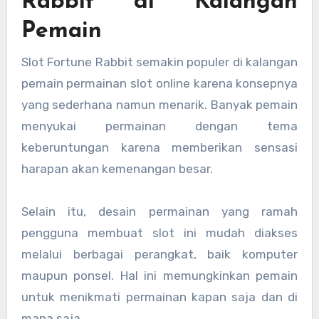
Rabbit di Kalangan
Pemain
Slot Fortune Rabbit semakin populer di kalangan
pemain permainan slot online karena konsepnya
yang sederhana namun menarik. Banyak pemain
menyukai permainan dengan tema
keberuntungan karena memberikan sensasi
harapan akan kemenangan besar.
Selain itu, desain permainan yang ramah
pengguna membuat slot ini mudah diakses
melalui berbagai perangkat, baik komputer
maupun ponsel. Hal ini memungkinkan pemain
untuk menikmati permainan kapan saja dan di
mana saja.