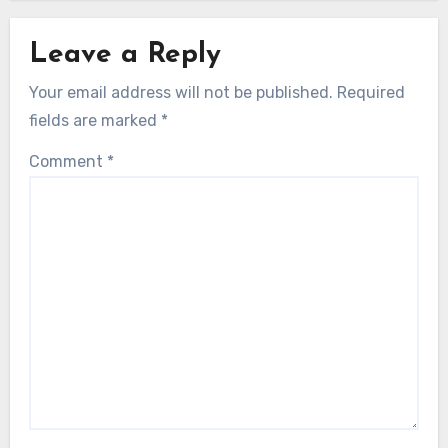
Leave a Reply
Your email address will not be published.
Required
fields are marked
*
Comment
*