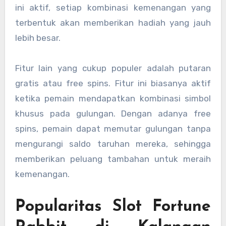
ini aktif, setiap kombinasi kemenangan yang
terbentuk akan memberikan hadiah yang jauh
lebih besar.
Fitur lain yang cukup populer adalah putaran
gratis atau free spins. Fitur ini biasanya aktif
ketika pemain mendapatkan kombinasi simbol
khusus pada gulungan. Dengan adanya free
spins, pemain dapat memutar gulungan tanpa
mengurangi saldo taruhan mereka, sehingga
memberikan peluang tambahan untuk meraih
kemenangan.
Popularitas Slot Fortune