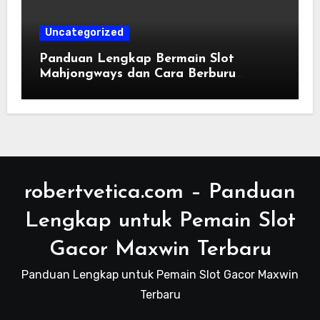
Uncategorized
Panduan Lengkap Bermain Slot
Mahjongways dan Cara Berburu
Scatter Hitam
robertvetica.com – Panduan
Lengkap untuk Pemain Slot
Gacor Maxwin Terbaru
Panduan Lengkap untuk Pemain Slot Gacor Maxwin
Terbaru