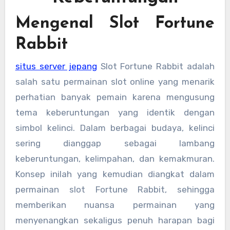
Mengenal Slot Fortune
Rabbit
situs server jepang
Slot Fortune Rabbit adalah
salah satu permainan slot online yang menarik
perhatian banyak pemain karena mengusung
tema keberuntungan yang identik dengan
simbol kelinci. Dalam berbagai budaya, kelinci
sering dianggap sebagai lambang
keberuntungan, kelimpahan, dan kemakmuran.
Konsep inilah yang kemudian diangkat dalam
permainan slot Fortune Rabbit, sehingga
memberikan nuansa permainan yang
menyenangkan sekaligus penuh harapan bagi