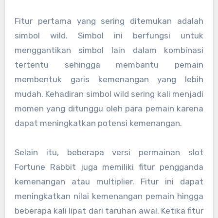
Fitur pertama yang sering ditemukan adalah
simbol wild. Simbol ini berfungsi untuk
menggantikan simbol lain dalam kombinasi
tertentu sehingga membantu pemain
membentuk garis kemenangan yang lebih
mudah. Kehadiran simbol wild sering kali menjadi
momen yang ditunggu oleh para pemain karena
dapat meningkatkan potensi kemenangan.
Selain itu, beberapa versi permainan slot
Fortune Rabbit juga memiliki fitur pengganda
kemenangan atau multiplier. Fitur ini dapat
meningkatkan nilai kemenangan pemain hingga
beberapa kali lipat dari taruhan awal. Ketika fitur