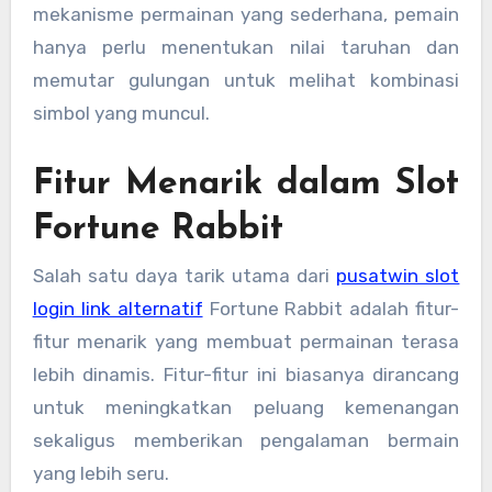
mekanisme permainan yang sederhana, pemain
hanya perlu menentukan nilai taruhan dan
memutar gulungan untuk melihat kombinasi
simbol yang muncul.
Fitur Menarik dalam Slot
Fortune Rabbit
Salah satu daya tarik utama dari
pusatwin slot
login link alternatif
Fortune Rabbit adalah fitur-
fitur menarik yang membuat permainan terasa
lebih dinamis. Fitur-fitur ini biasanya dirancang
untuk meningkatkan peluang kemenangan
sekaligus memberikan pengalaman bermain
yang lebih seru.