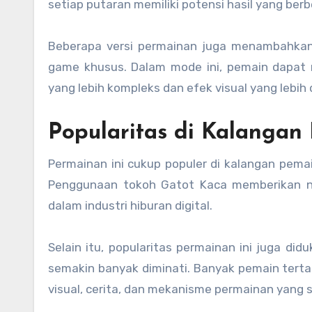
setiap putaran memiliki potensi hasil yang berb
Beberapa versi permainan juga menambahkan
game khusus. Dalam mode ini, pemain dapat
yang lebih kompleks dan efek visual yang lebih 
Popularitas di Kalangan
Permainan ini cukup populer di kalangan pem
Penggunaan tokoh
Gatot Kaca
memberikan ni
dalam industri hiburan digital.
Selain itu, popularitas permainan ini juga di
semakin banyak diminati. Banyak pemain terta
visual, cerita, dan mekanisme permainan yang