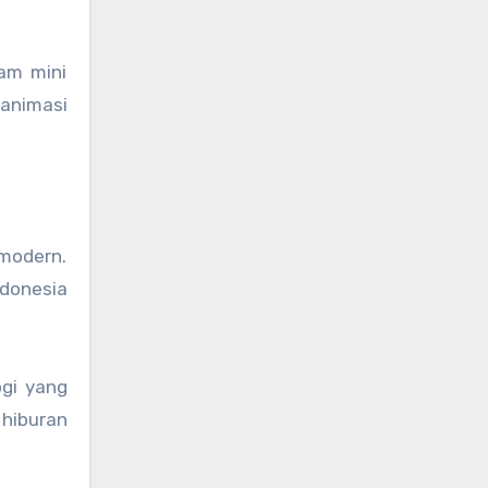
am mini
animasi
modern.
donesia
ogi yang
 hiburan