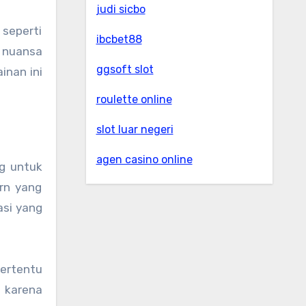
judi sicbo
seperti
ibcbet88
n nuansa
ggsoft slot
inan ini
roulette online
slot luar negeri
agen casino online
ng untuk
rn yang
asi yang
tertentu
 karena