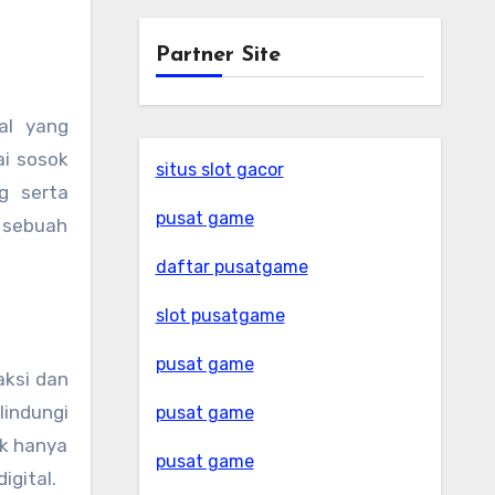
Partner Site
al yang
ai sosok
situs slot gacor
g serta
pusat game
i sebuah
daftar pusatgame
slot pusatgame
pusat game
ksi dan
indungi
pusat game
ak hanya
pusat game
igital.