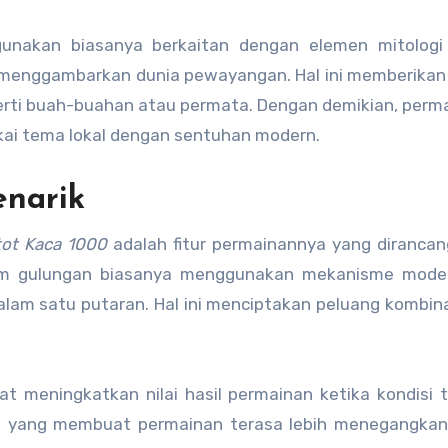
gunakan biasanya berkaitan dengan elemen mitologi 
ng menggambarkan dunia pewayangan. Hal ini memberika
rti buah-buahan atau permata. Dengan demikian, perma
ai tema lokal dengan sentuhan modern.
enarik
tot Kaca 1000
adalah fitur permainannya yang diranca
tem gulungan biasanya menggunakan mekanisme mode
lam satu putaran. Hal ini menciptakan peluang kombin
at meningkatkan nilai hasil permainan ketika kondisi 
men yang membuat permainan terasa lebih menegangkan