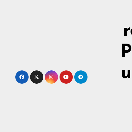
Skip
to
content
r
P
u