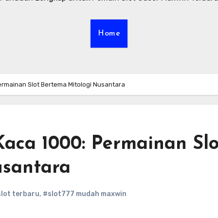
Home
Permainan Slot Bertema Mitologi Nusantara
Kaca 1000: Permainan Slo
usantara
lot terbaru
,
#slot777 mudah maxwin