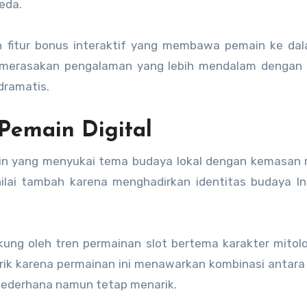
eda.
 fitur bonus interaktif yang membawa pemain ke dal
 merasakan pengalaman yang lebih mendalam dengan 
dramatis.
 Pemain Digital
ain yang menyukai tema budaya lokal dengan kemasan 
lai tambah karena menghadirkan identitas budaya In
dukung oleh tren permainan slot bertema karakter mitol
rik karena permainan ini menawarkan kombinasi antara
 sederhana namun tetap menarik.