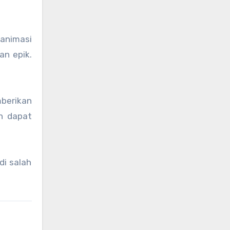
animasi
an epik.
berikan
n dapat
di salah