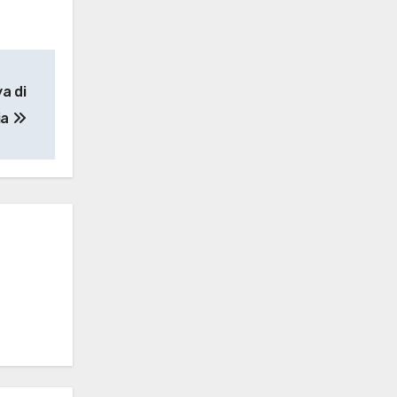
a di
ia