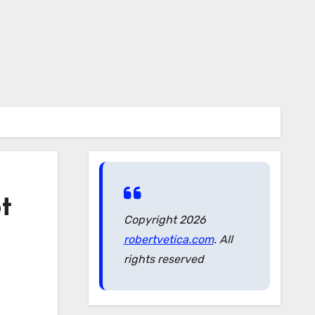
t
Copyright 2026
robertvetica.com
. All
rights reserved