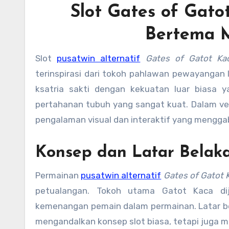
Slot Gates of Gato
Bertema M
Slot
pusatwin alternatif
Gates of Gatot Ka
terinspirasi dari tokoh pahlawan pewayangan 
ksatria sakti dengan kekuatan luar biasa 
pertahanan tubuh yang sangat kuat. Dalam ver
pengalaman visual dan interaktif yang menggab
Konsep dan Latar Belak
Permainan
pusatwin alternatif
Gates of Gatot 
petualangan. Tokoh utama
Gatot Kaca
dij
kemenangan pemain dalam permainan. Latar be
mengandalkan konsep slot biasa, tetapi juga m