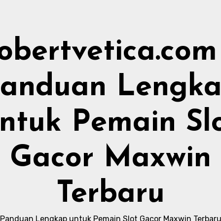
obertvetica.com
anduan Lengk
ntuk Pemain Sl
Gacor Maxwin
Terbaru
Panduan Lengkap untuk Pemain Slot Gacor Maxwin Terbar