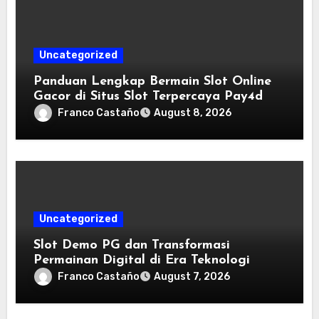
Uncategorized
Panduan Lengkap Bermain Slot Online
Gacor di Situs Slot Terpercaya Pay4d
Franco Castaño
August 8, 2026
Uncategorized
Slot Demo PG dan Transformasi
Permainan Digital di Era Teknologi
Franco Castaño
August 7, 2026