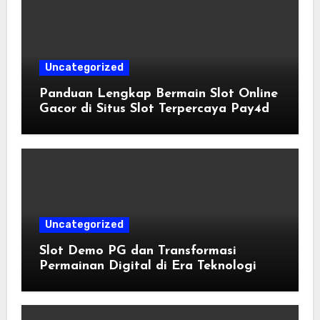
Uncategorized
Panduan Lengkap Bermain Slot Online
Gacor di Situs Slot Terpercaya Pay4d
Uncategorized
Slot Demo PG dan Transformasi
Permainan Digital di Era Teknologi