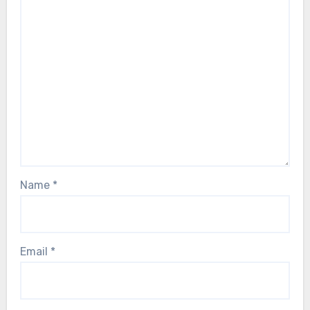
Name
*
Email
*