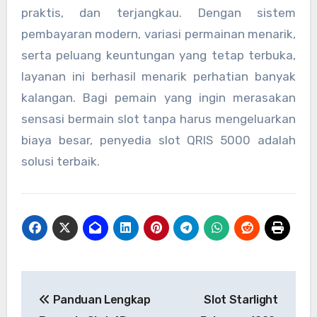
praktis, dan terjangkau. Dengan sistem
pembayaran modern, variasi permainan menarik,
serta peluang keuntungan yang tetap terbuka,
layanan ini berhasil menarik perhatian banyak
kalangan. Bagi pemain yang ingin merasakan
sensasi bermain slot tanpa harus mengeluarkan
biaya besar, penyedia slot QRIS 5000 adalah
solusi terbaik.
Post
Panduan Lengkap
Slot Starlight
navigation