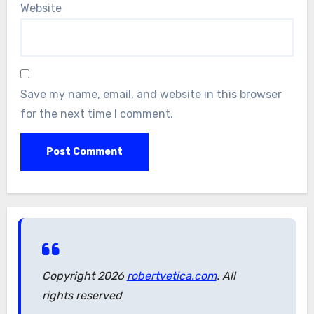
Website
Save my name, email, and website in this browser
for the next time I comment.
Copyright 2026
robertvetica.com
. All
rights reserved