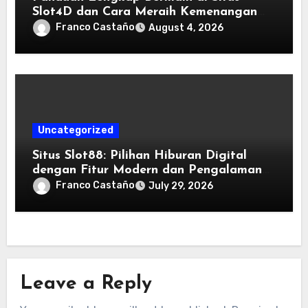
Slot4D dan Cara Meraih Kemenangan
Maksimal
Franco Castaño
August 4, 2026
Uncategorized
Situs Slot88: Pilihan Hiburan Digital
dengan Fitur Modern dan Pengalaman
Bermain Menarik
Franco Castaño
July 29, 2026
Leave a Reply