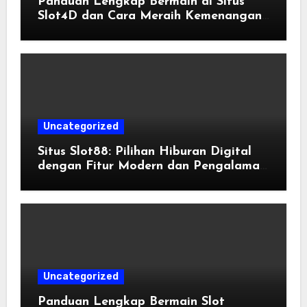
Panduan Lengkap Bermain di Situs
Slot4D dan Cara Meraih Kemenangan
Maksimal
Uncategorized
Situs Slot88: Pilihan Hiburan Digital
dengan Fitur Modern dan Pengalaman
Bermain Menarik
Uncategorized
Panduan Lengkap Bermain Slot