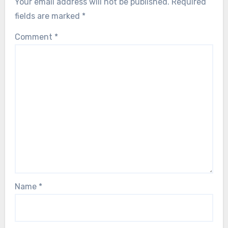
Your email address will not be published.
Required
fields are marked
*
Comment
*
Name
*