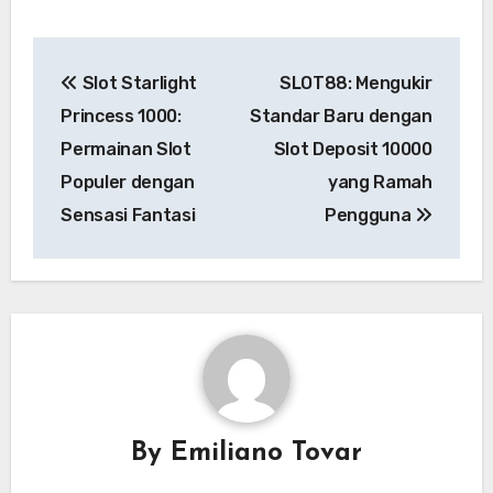
Post
Slot Starlight
SLOT88: Mengukir
navigation
Princess 1000:
Standar Baru dengan
Permainan Slot
Slot Deposit 10000
Populer dengan
yang Ramah
Sensasi Fantasi
Pengguna
By
Emiliano Tovar