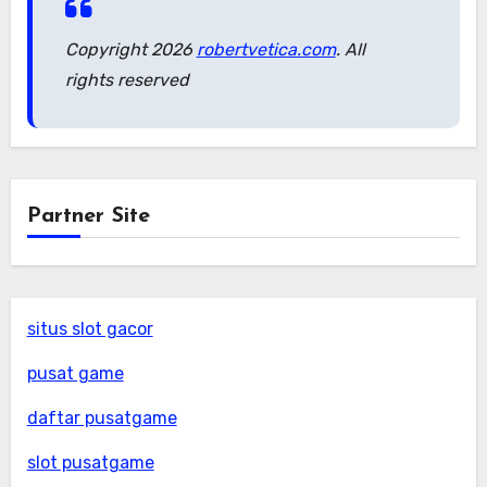
Copyright 2026
robertvetica.com
. All
rights reserved
Partner Site
situs slot gacor
pusat game
daftar pusatgame
slot pusatgame