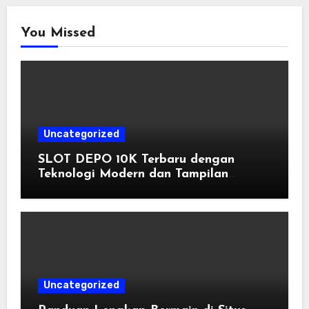
You Missed
Uncategorized
SLOT DEPO 10K Terbaru dengan
Teknologi Modern dan Tampilan
Menarik
Uncategorized