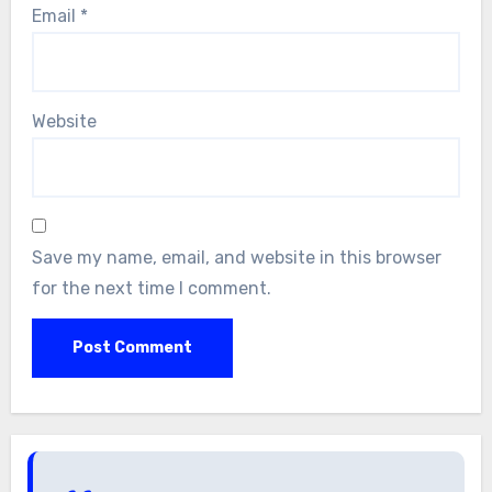
Email
*
Website
Save my name, email, and website in this browser
for the next time I comment.