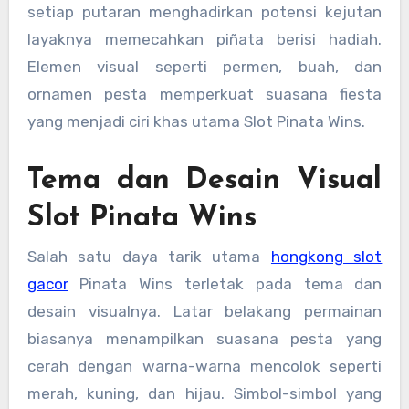
setiap putaran menghadirkan potensi kejutan
layaknya memecahkan piñata berisi hadiah.
Elemen visual seperti permen, buah, dan
ornamen pesta memperkuat suasana fiesta
yang menjadi ciri khas utama Slot Pinata Wins.
Tema dan Desain Visual
Slot Pinata Wins
Salah satu daya tarik utama
hongkong slot
gacor
Pinata Wins terletak pada tema dan
desain visualnya. Latar belakang permainan
biasanya menampilkan suasana pesta yang
cerah dengan warna-warna mencolok seperti
merah, kuning, dan hijau. Simbol-simbol yang