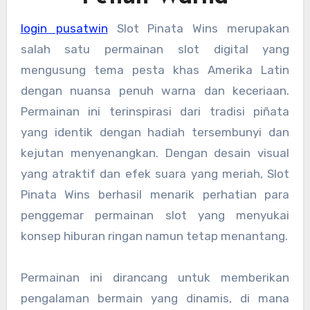
login pusatwin
Slot Pinata Wins merupakan
salah satu permainan slot digital yang
mengusung tema pesta khas Amerika Latin
dengan nuansa penuh warna dan keceriaan.
Permainan ini terinspirasi dari tradisi piñata
yang identik dengan hadiah tersembunyi dan
kejutan menyenangkan. Dengan desain visual
yang atraktif dan efek suara yang meriah, Slot
Pinata Wins berhasil menarik perhatian para
penggemar permainan slot yang menyukai
konsep hiburan ringan namun tetap menantang.
Permainan ini dirancang untuk memberikan
pengalaman bermain yang dinamis, di mana