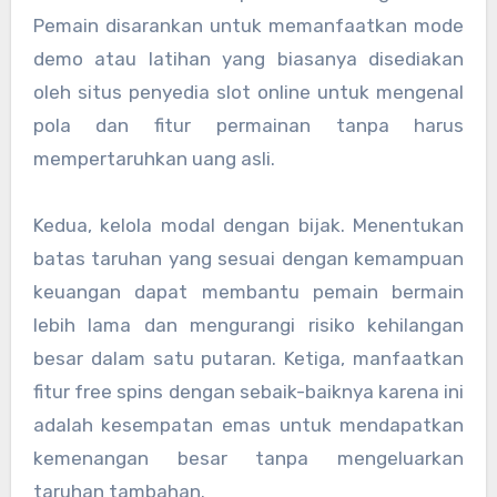
Pemain disarankan untuk memanfaatkan mode
demo atau latihan yang biasanya disediakan
oleh situs penyedia slot online untuk mengenal
pola dan fitur permainan tanpa harus
mempertaruhkan uang asli.
Kedua, kelola modal dengan bijak. Menentukan
batas taruhan yang sesuai dengan kemampuan
keuangan dapat membantu pemain bermain
lebih lama dan mengurangi risiko kehilangan
besar dalam satu putaran. Ketiga, manfaatkan
fitur free spins dengan sebaik-baiknya karena ini
adalah kesempatan emas untuk mendapatkan
kemenangan besar tanpa mengeluarkan
taruhan tambahan.