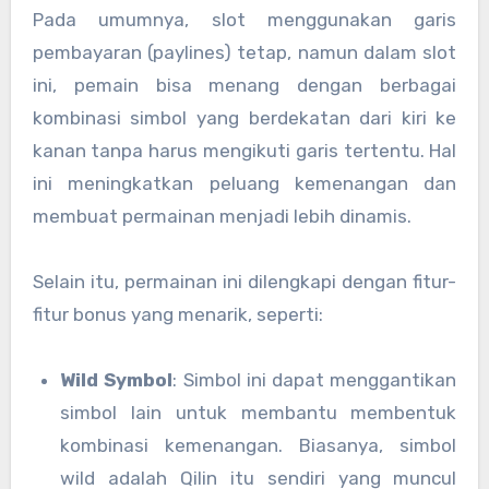
Pada umumnya, slot menggunakan garis
pembayaran (paylines) tetap, namun dalam slot
ini, pemain bisa menang dengan berbagai
kombinasi simbol yang berdekatan dari kiri ke
kanan tanpa harus mengikuti garis tertentu. Hal
ini meningkatkan peluang kemenangan dan
membuat permainan menjadi lebih dinamis.
Selain itu, permainan ini dilengkapi dengan fitur-
fitur bonus yang menarik, seperti:
Wild Symbol
: Simbol ini dapat menggantikan
simbol lain untuk membantu membentuk
kombinasi kemenangan. Biasanya, simbol
wild adalah Qilin itu sendiri yang muncul