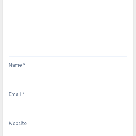
Name
*
Email
*
Website