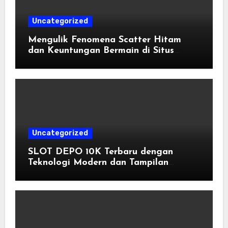
Uncategorized
Mengulik Fenomena Scatter Hitam
dan Keuntungan Bermain di Situs
Mahjong Scatter Hitam Terbaik
Uncategorized
SLOT DEPO 10K Terbaru dengan
Teknologi Modern dan Tampilan
Menarik