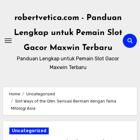
Skip
to
robertvetica.com - Panduan
content
Lengkap untuk Pemain Slot
Gacor Maxwin Terbaru
Panduan Lengkap untuk Pemain Slot Gacor
Maxwin Terbaru
Home
Uncategorized
Slot Ways of the Qilin: Sensasi Bermain dengan Tema
Mitologi Asia
Uncategorized