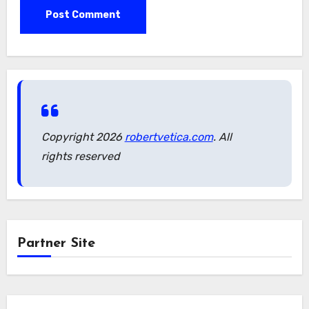
Copyright 2026
robertvetica.com
. All
rights reserved
Partner Site