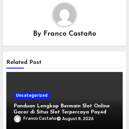
By
Franco Castaño
Related Post
Uncategorized
Panduan Lengkap Bermain Slot Online
Gacor di Situs Slot Terpercaya Pay4d
Franco Castaño
August 8, 2026