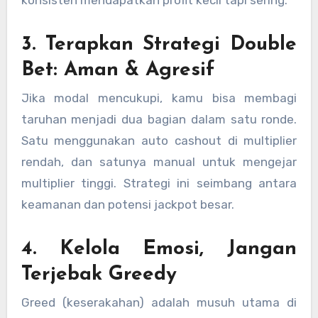
3. Terapkan Strategi Double
Bet: Aman & Agresif
Jika modal mencukupi, kamu bisa membagi
taruhan menjadi dua bagian dalam satu ronde.
Satu menggunakan auto cashout di multiplier
rendah, dan satunya manual untuk mengejar
multiplier tinggi. Strategi ini seimbang antara
keamanan dan potensi jackpot besar.
4. Kelola Emosi, Jangan
Terjebak Greedy
Greed (keserakahan) adalah musuh utama di