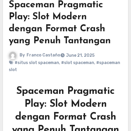
Spaceman Pragmatic
Play: Slot Modern
dengan Format Crash
yang Penuh Tantangan
By
Franco Castaño
June 21, 2025
#situs slot spaceman
,
#slot spaceman
,
#spaceman
slot
Spaceman Pragmatic
Play: Slot Modern
dengan Format Crash
yang Penuh Tantangan