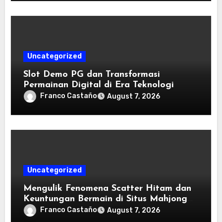
Uncategorized
Slot Demo PG dan Transformasi
Permainan Digital di Era Teknologi
Franco Castaño
August 7, 2026
Uncategorized
Mengulik Fenomena Scatter Hitam dan
Keuntungan Bermain di Situs Mahjong
Scatter Hitam Terbaik
Franco Castaño
August 7, 2026