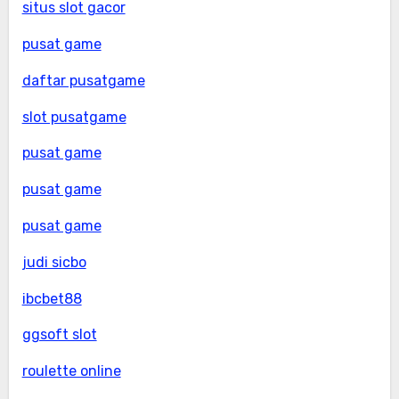
situs slot gacor
pusat game
daftar pusatgame
slot pusatgame
pusat game
pusat game
pusat game
judi sicbo
ibcbet88
ggsoft slot
roulette online