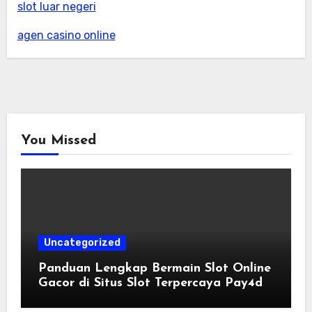
slot luar negeri
agen casino online
You Missed
Uncategorized
Panduan Lengkap Bermain Slot Online
Gacor di Situs Slot Terpercaya Pay4d