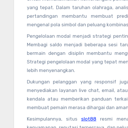
yang tepat. Dalam taruhan olahraga, analis
pertandingan membantu membuat predik
mengenal pola simbol dan peluang kombinas
Pengelolaan modal menjadi strategi pentin
Membagi saldo menjadi beberapa sesi tar
bermain dengan disiplin membantu mengur
Strategi pengelolaan modal yang tepat m
lebih menyenangkan.
Dukungan pelanggan yang responsif juga
menyediakan layanan live chat, email, at
kendala atau memberikan panduan terkai
membuat pemain merasa dihargai dan aman d
Kesimpulannya, situs
slot88
resmi menaw
kenyamanan, reputasi terpercaya, dan pelu