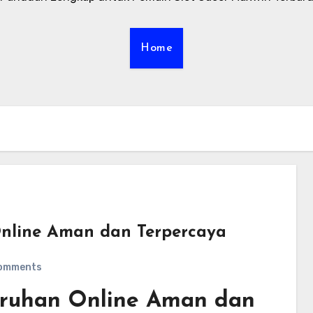
Home
Online Aman dan Terpercaya
omments
Taruhan Online Aman dan