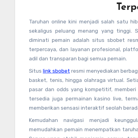
Terp
Taruhan online kini menjadi salah satu hi
sekaligus peluang menang yang tinggi. 
diminati pemain adalah situs sbobet resm
terpercaya, dan layanan profesional, pla
adil dan transparan bagi semua pemain.
Situs
link sbobet
resmi menyediakan berbagai
basket, tenis, hingga olahraga virtual. Set
pasar dan odds yang kompetitif, memberi 
tersedia juga permainan kasino live, terma
memberikan sensasi interaktif seolah berada
Kemudahan navigasi menjadi keunggul
memudahkan pemain menempatkan taruhan