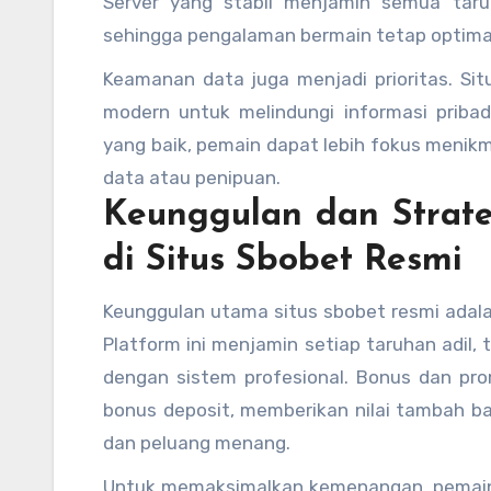
Server yang stabil menjamin semua taru
sehingga pengalaman bermain tetap optim
Keamanan data juga menjadi prioritas. Si
modern untuk melindungi informasi pribad
yang baik, pemain dapat lebih fokus menikm
data atau penipuan.
Keunggulan dan Strat
di Situs Sbobet Resmi
Keunggulan utama situs sbobet resmi adalah
Platform ini menjamin setiap taruhan adil, 
dengan sistem profesional. Bonus dan prom
bonus deposit, memberikan nilai tambah b
dan peluang menang.
Untuk memaksimalkan kemenangan, pemain 