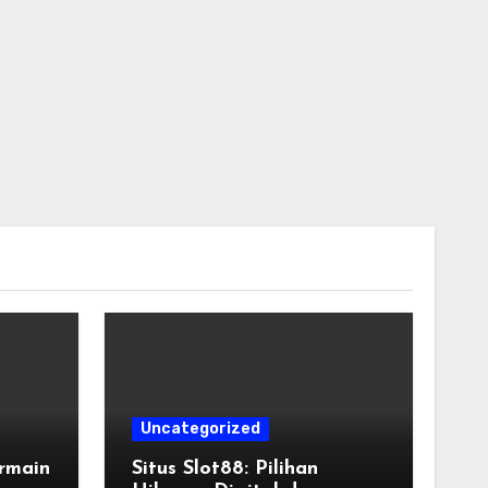
Uncategorized
rmain
Situs Slot88: Pilihan