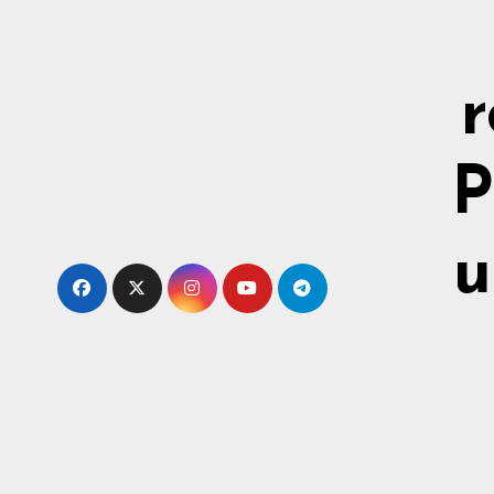
Skip
to
content
r
P
u