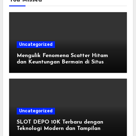
Uncategorized
Mengulik Fenomena Scatter Hitam
dan Keuntungan Bermain di Situs
Mahjong Scatter Hitam Terbaik
Uncategorized
SLOT DEPO 10K Terbaru dengan
Teknologi Modern dan Tampilan
Menarik