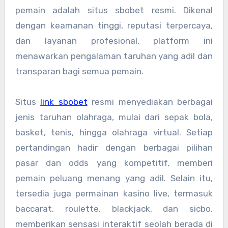
pemain adalah situs sbobet resmi. Dikenal
dengan keamanan tinggi, reputasi terpercaya,
dan layanan profesional, platform ini
menawarkan pengalaman taruhan yang adil dan
transparan bagi semua pemain.
Situs
link sbobet
resmi menyediakan berbagai
jenis taruhan olahraga, mulai dari sepak bola,
basket, tenis, hingga olahraga virtual. Setiap
pertandingan hadir dengan berbagai pilihan
pasar dan odds yang kompetitif, memberi
pemain peluang menang yang adil. Selain itu,
tersedia juga permainan kasino live, termasuk
baccarat, roulette, blackjack, dan sicbo,
memberikan sensasi interaktif seolah berada di