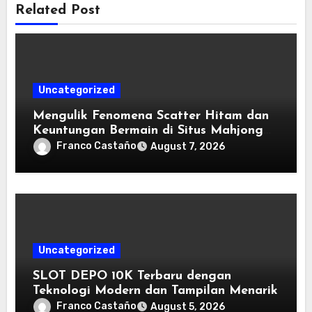
Related Post
Uncategorized
Mengulik Fenomena Scatter Hitam dan
Keuntungan Bermain di Situs Mahjong
Scatter Hitam Terbaik
Franco Castaño
August 7, 2026
Uncategorized
SLOT DEPO 10K Terbaru dengan
Teknologi Modern dan Tampilan Menarik
Franco Castaño
August 5, 2026