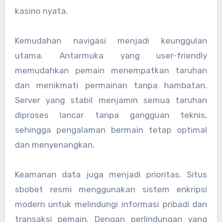
kasino nyata.
Kemudahan navigasi menjadi keunggulan
utama. Antarmuka yang user-friendly
memudahkan pemain menempatkan taruhan
dan menikmati permainan tanpa hambatan.
Server yang stabil menjamin semua taruhan
diproses lancar tanpa gangguan teknis,
sehingga pengalaman bermain tetap optimal
dan menyenangkan.
Keamanan data juga menjadi prioritas. Situs
sbobet resmi menggunakan sistem enkripsi
modern untuk melindungi informasi pribadi dan
transaksi pemain. Dengan perlindungan yang