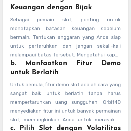
Keuangan dengan Bijak
Sebagai pemain slot, penting untuk
menetapkan batasan keuangan sebelum
bermain. Tentukan anggaran yang Anda siap
untuk pertaruhkan dan jangan sekali-kali
melampaui batas tersebut. Mengetahui kapan
b.
Manfaatkan Fitur Demo
harus berhenti adalah keterampilan penting
untuk Berlatih
yang sering diabaikan oleh banyak pemain. Di
Orbit4D, Anda juga dapat memanfaatkan
Untuk pemula, fitur demo slot adalah cara yang
bonus dan promosi yang ditawarkan untuk
sangat baik untuk berlatih tanpa harus
pemain baru, seperti putaran gratis atau bonus
mempertaruhkan uang sungguhan. Orbit4D
deposit, yang dapat membantu Anda bermain
menyediakan fitur ini untuk banyak permainan
lebih lama tanpa menambah risiko kerugian.
slot, memungkinkan Anda untuk merasakan
c.
Pilih Slot dengan Volatilitas
sensasi bermain tanpa risiko finansial. Gunakan