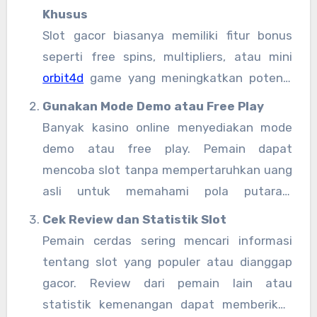
Khusus
Slot gacor biasanya memiliki fitur bonus
seperti free spins, multipliers, atau mini
orbit4d
game yang meningkatkan potensi
kemenangan. Simbol Scatter dan Wild sering
Gunakan Mode Demo atau Free Play
menjadi kunci dalam memicu bonus
Banyak kasino online menyediakan mode
tersebut. Pemain yang memilih mesin
demo atau free play. Pemain dapat
dengan fitur ini dapat meningkatkan
mencoba slot tanpa mempertaruhkan uang
peluang menang lebih besar.
asli untuk memahami pola putaran,
frekuensi Scatter, dan potensi bonus.
Cek Review dan Statistik Slot
Observasi ini membantu menilai apakah
Pemain cerdas sering mencari informasi
mesin termasuk slot gacor sebelum
tentang slot yang populer atau dianggap
bermain dengan taruhan sungguhan.
gacor. Review dari pemain lain atau
statistik kemenangan dapat memberikan