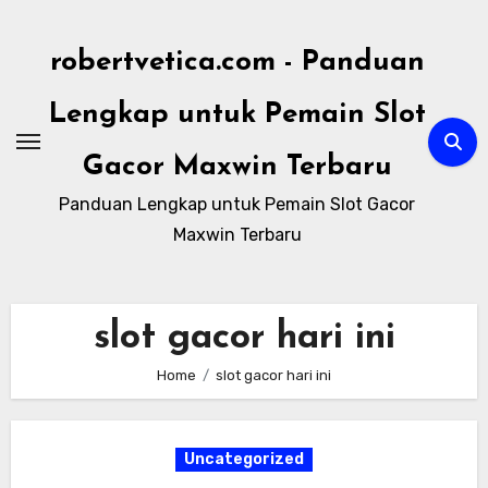
Skip
to
robertvetica.com - Panduan
content
Lengkap untuk Pemain Slot
Gacor Maxwin Terbaru
Panduan Lengkap untuk Pemain Slot Gacor
Maxwin Terbaru
slot gacor hari ini
Home
slot gacor hari ini
Uncategorized