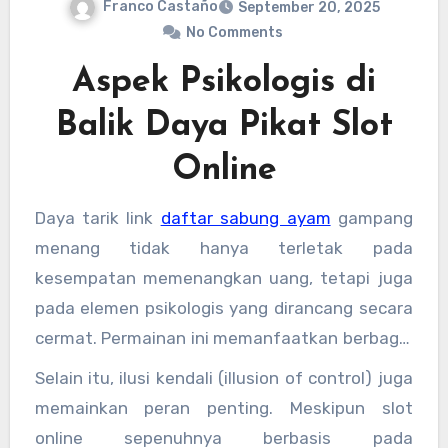
Franco Castaño
September 20, 2025
No Comments
Aspek Psikologis di
Balik Daya Pikat Slot
Online
Daya tarik link
daftar sabung ayam
gampang
menang tidak hanya terletak pada
kesempatan memenangkan uang, tetapi juga
pada elemen psikologis yang dirancang secara
cermat. Permainan ini memanfaatkan berbagai
mekanisme kognitif dan emosional untuk
Selain itu, ilusi kendali (illusion of control) juga
membuat pemain terus terlibat. Salah satu
memainkan peran penting. Meskipun slot
aspek utama adalah variabel rasio penguatan
online sepenuhnya berbasis pada