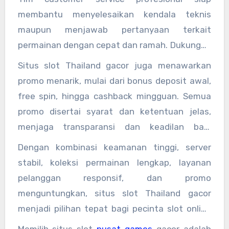
strategi bermain.
membantu menyelesaikan kendala teknis
maupun menjawab pertanyaan terkait
permainan dengan cepat dan ramah. Dukungan
ini memastikan pengalaman bermain tetap
Situs slot Thailand gacor juga menawarkan
aman, nyaman, dan menyenangkan.
promo menarik, mulai dari bonus deposit awal,
free spin, hingga cashback mingguan. Semua
promo disertai syarat dan ketentuan jelas,
menjaga transparansi dan keadilan bagi
seluruh pemain.
Dengan kombinasi keamanan tinggi, server
stabil, koleksi permainan lengkap, layanan
pelanggan responsif, dan promo
menguntungkan, situs slot Thailand gacor
menjadi pilihan tepat bagi pecinta slot online
yang ingin bermain dengan peluang menang