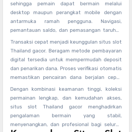
dilengkapi fitur bonus seperti free spin, scatter,
sehingga pemain dapat bermain melalui
dan wild yang meningkatkan peluang
desktop maupun perangkat mobile dengan
kemenangan pemain. RTP (Return to Player)
antarmuka ramah pengguna. Navigasi,
yang transparan memastikan pengalaman
pemantauan saldo, dan pemasangan taruhan
bermain tetap adil dan profesional.
menjadi lebih mudah, sehingga pemain baru
Transaksi cepat menjadi keunggulan situs slot
maupun veteran dapat menikmati pengalaman
Thailand gacor. Beragam metode pembayaran
bermain tanpa hambatan.
digital tersedia untuk mempermudah deposit
dan penarikan dana. Proses verifikasi otomatis
memastikan pencairan dana berjalan cepat
dan aman, memberikan kenyamanan
Dengan kombinasi keamanan tinggi, koleksi
tambahan bagi pemain.
permainan lengkap, dan kemudahan akses,
situs slot Thailand gacor menghadirkan
pengalaman bermain yang stabil,
menyenangkan, dan profesional bagi seluruh