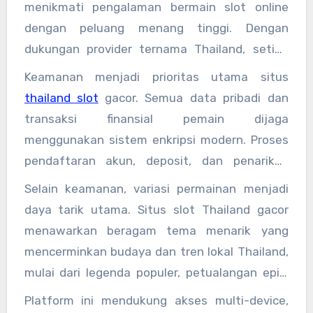
menikmati pengalaman bermain slot online
dengan peluang menang tinggi. Dengan
dukungan provider ternama Thailand, setiap
permainan menghadirkan grafis memukau,
Keamanan menjadi prioritas utama situs
animasi lancar, dan fitur bonus menarik
thailand slot
gacor. Semua data pribadi dan
sehingga putaran lebih seru dan berpotensi
transaksi finansial pemain dijaga
memberikan kemenangan besar.
menggunakan sistem enkripsi modern. Proses
pendaftaran akun, deposit, dan penarikan
dana dilakukan melalui protokol berlapis
Selain keamanan, variasi permainan menjadi
sehingga risiko kebocoran informasi dapat
daya tarik utama. Situs slot Thailand gacor
diminimalkan. Pemain dapat bermain dengan
menawarkan beragam tema menarik yang
tenang tanpa khawatir adanya gangguan
mencerminkan budaya dan tren lokal Thailand,
pihak ketiga atau manipulasi data.
mulai dari legenda populer, petualangan epik,
hingga karakter ikonik. Setiap permainan
Platform ini mendukung akses multi-device,