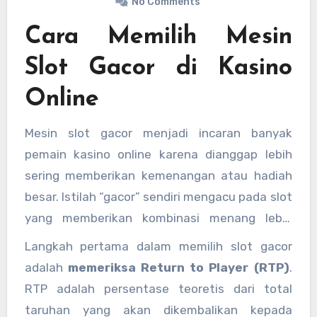
No Comments
Cara Memilih Mesin
Slot Gacor di Kasino
Online
Mesin slot gacor menjadi incaran banyak
pemain kasino online karena dianggap lebih
sering memberikan kemenangan atau hadiah
besar. Istilah “gacor” sendiri mengacu pada slot
yang memberikan kombinasi menang lebih
sering atau memiliki fitur bonus yang
Langkah pertama dalam memilih slot gacor
menguntungkan. Memilih mesin slot yang
adalah
memeriksa Return to Player (RTP)
.
tepat bukan hanya soal keberuntungan, tetapi
RTP adalah persentase teoretis dari total
juga strategi dan pengamatan yang cermat
taruhan yang akan dikembalikan kepada