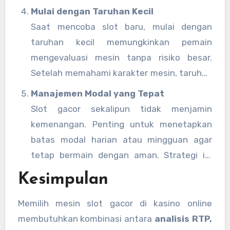
gambaran mengenai performa mesin,
Mulai dengan Taruhan Kecil
sehingga keputusan memilih slot lebih
Saat mencoba slot baru, mulai dengan
rasional.
taruhan kecil memungkinkan pemain
mengevaluasi mesin tanpa risiko besar.
Setelah memahami karakter mesin, taruhan
bisa ditingkatkan secara bertahap.
Manajemen Modal yang Tepat
Slot gacor sekalipun tidak menjamin
kemenangan. Penting untuk menetapkan
batas modal harian atau mingguan agar
tetap bermain dengan aman. Strategi ini
juga membantu pemain menghindari
Kesimpulan
keputusan emosional saat mengalami
kekalahan beruntun.
Memilih mesin slot gacor di kasino online
membutuhkan kombinasi antara
analisis RTP,