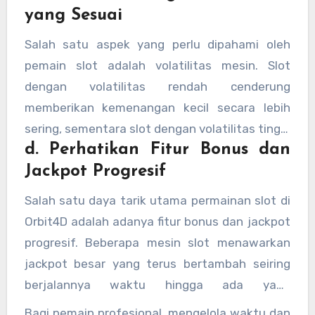
yang Sesuai
fitur ini untuk menguji berbagai jenis mesin slot
dan pelajari bagaimana setiap permainan
Salah satu aspek yang perlu dipahami oleh
berfungsi, serta kapan waktu terbaik untuk
pemain slot adalah volatilitas mesin. Slot
memasang taruhan.
dengan volatilitas rendah cenderung
memberikan kemenangan kecil secara lebih
sering, sementara slot dengan volatilitas tinggi
d.
Perhatikan Fitur Bonus dan
menawarkan hadiah besar namun lebih jarang.
Jackpot Progresif
Pemain pemula sering disarankan untuk
memilih mesin dengan volatilitas rendah,
Salah satu daya tarik utama permainan slot di
sedangkan pemain berpengalaman mungkin
Orbit4D adalah adanya fitur bonus dan jackpot
lebih menyukai mesin dengan volatilitas tinggi,
progresif. Beberapa mesin slot menawarkan
yang menawarkan peluang kemenangan yang
jackpot besar yang terus bertambah seiring
lebih besar.
berjalannya waktu hingga ada yang
memenangkannya. Jangan lupa untuk selalu
Bagi pemain profesional, mengelola waktu dan