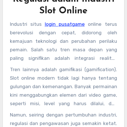
menunjukkan bahwa otak bereaksi terhadap
masalah mereka. Ini bisa menjadi hiburan yang
“hampir-menang” dengan cara yang serupa
Slot Online
tidak berbahaya, tetapi juga bisa menjadi
seperti kemenangan nyata, melepaskan
tanda masalah jika seseorang terlalu
Industri situs
login pusatgame
online terus
dopamin dan memicu perasaan senang, yang
bergantung pada permainan sebagai cara
berevolusi dengan cepat, didorong oleh
memperkuat keinginan untuk mencoba lagi.
untuk menghindari realitas.
kemajuan teknologi dan perubahan perilaku
pemain. Salah satu tren masa depan yang
paling signifikan adalah integrasi realitas
virtual (VR) dan realitas tertambah (AR).
Tren lainnya adalah gamifikasi (gamification).
Bayangkan bisa masuk ke kasino virtual
Slot online modern tidak lagi hanya tentang
dengan gulungan slot yang realistis,
gulungan dan kemenangan. Banyak permainan
berinteraksi dengan pemain lain, dan
kini menggabungkan elemen dari video game,
merasakan sensasi fisik dari putaran. Teknologi
seperti misi, level yang harus dilalui, dan
VR dan AR berpotensi membawa pengalaman
pencapaian yang bisa dibuka. Pemain bisa
Namun, seiring dengan pertumbuhan industri,
bermain slot ke level yang sama sekali baru,
mendapatkan lencana atau hadiah bonus
regulasi dan pengawasan juga semakin ketat.
menjadikannya lebih imersif dan interaktif.