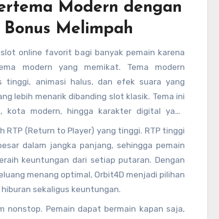
Bertema Modern dengan
n Bonus Melimpah
slot online favorit bagi banyak pemain karena
rtema modern yang memikat. Tema modern
s tinggi, animasi halus, dan efek suara yang
 lebih menarik dibanding slot klasik. Tema ini
, kota modern, hingga karakter digital yang
lebih hidup dan menyenangkan.
RTP (Return to Player) yang tinggi. RTP tinggi
esar dalam jangka panjang, sehingga pemain
eraih keuntungan dari setiap putaran. Dengan
luang menang optimal, Orbit4D menjadi pilihan
 hiburan sekaligus keuntungan.
am nonstop. Pemain dapat bermain kapan saja,