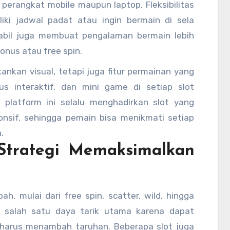
perangkat mobile maupun laptop. Fleksibilitas
ki jadwal padat atau ingin bermain di sela
tabil juga membuat pengalaman bermain lebih
onus atau free spin.
nkan visual, tetapi juga fitur permainan yang
nus interaktif, dan mini game di setiap slot
latform ini selalu menghadirkan slot yang
onsif, sehingga pemain bisa menikmati setiap
.
Strategi Memaksimalkan
, mulai dari free spin, scatter, wild, hingga
di salah satu daya tarik utama karena dapat
arus menambah taruhan. Beberapa slot juga