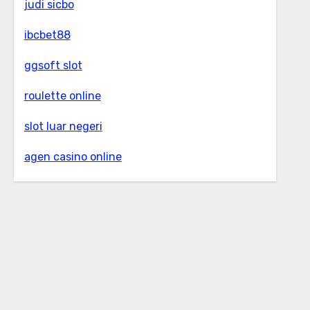
judi sicbo
ibcbet88
ggsoft slot
roulette online
slot luar negeri
agen casino online