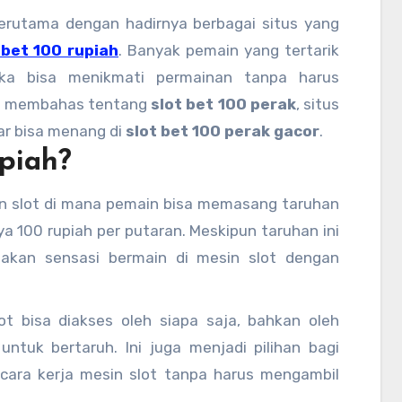
 terutama dengan hadirnya berbagai situs yang
 bet 100 rupiah
. Banyak pemain yang tertarik
eka bisa menikmati permainan tanpa harus
kan membahas tentang
slot bet 100 perak
, situs
gar bisa menang di
slot bet 100 perak gacor
.
upiah?
an slot di mana pemain bisa memasang taruhan
a 100 rupiah per putaran. Meskipun taruhan ini
sakan sensasi bermain di mesin slot dengan
ot bisa diakses oleh siapa saja, bahkan oleh
ntuk bertaruh. Ini juga menjadi pilihan bagi
cara kerja mesin slot tanpa harus mengambil