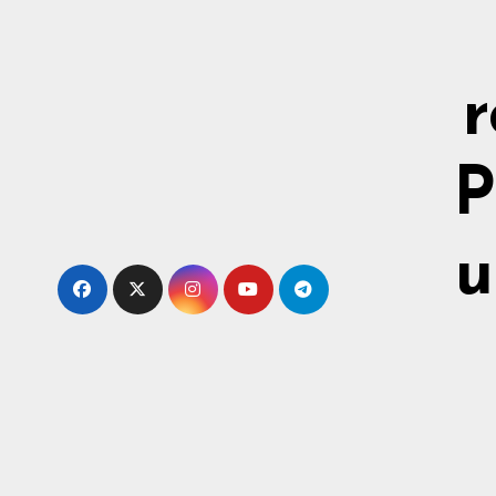
Skip
to
content
r
P
u