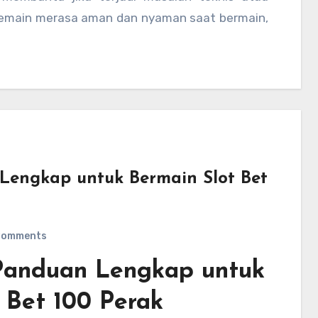
 pemain merasa aman dan nyaman saat bermain,
 Lengkap untuk Bermain Slot Bet
Comments
 Panduan Lengkap untuk
 Bet 100 Perak