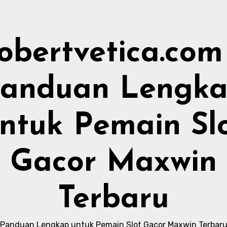
obertvetica.com
anduan Lengk
ntuk Pemain Sl
Gacor Maxwin
Terbaru
Panduan Lengkap untuk Pemain Slot Gacor Maxwin Terbar