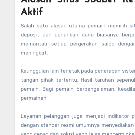
Alasan Situs Sbobet Re
Aktif
Salah satu alasan utama pemain memilih sit
deposit dan penarikan dana biasanya berja
memantau setiap pergerakan saldo dengan
meningkat.
Keunggulan lain terletak pada penerapan siste
tangan pihak tertentu. Hasil taruhan sepen
pemain. Bagi pemain berpengalaman, keadil
permainan.
Layanan pelanggan juga menjadi indikator pe
dengan standar resmi umumnya menyediakan 
yang cepat dan solusi yang jelas mencerminka