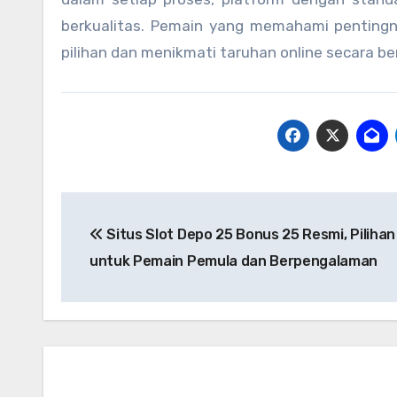
berkualitas. Pemain yang memahami pentingn
pilihan dan menikmati taruhan online secara b
Post
Situs Slot Depo 25 Bonus 25 Resmi, Piliha
navigation
untuk Pemain Pemula dan Berpengalaman