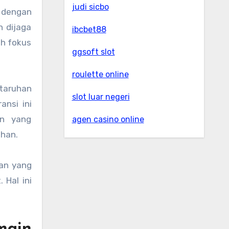
judi sicbo
 dengan
 dijaga
ibcbet88
ih fokus
ggsoft slot
roulette online
taruhan
slot luar negeri
ansi ini
in yang
agen casino online
uhan.
lan yang
Hal ini