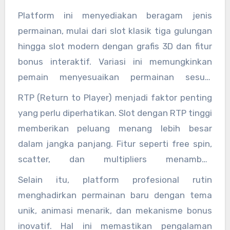
membuat permainan slot online lebih praktis
Platform ini menyediakan beragam jenis
dan bisa dinikmati oleh berbagai kalangan
permainan, mulai dari slot klasik tiga gulungan
pemain.
hingga slot modern dengan grafis 3D dan fitur
bonus interaktif. Variasi ini memungkinkan
pemain menyesuaikan permainan sesuai
selera, strategi, dan target kemenangan
RTP (Return to Player) menjadi faktor penting
masing-masing.
yang perlu diperhatikan. Slot dengan RTP tinggi
memberikan peluang menang lebih besar
dalam jangka panjang. Fitur seperti free spin,
scatter, dan multipliers menambah
kesempatan meraih hadiah besar, membuat
Selain itu, platform profesional rutin
permainan semakin seru dan menegangkan.
menghadirkan permainan baru dengan tema
unik, animasi menarik, dan mekanisme bonus
inovatif. Hal ini memastikan pengalaman