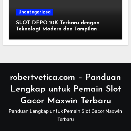
Uncategorized
SLOT DEPO 10K Terbaru dengan
Teknologi Modern dan Tampilan
Menarik
robertvetica.com – Panduan
Lengkap untuk Pemain Slot
Gacor Maxwin Terbaru
Panduan Lengkap untuk Pemain Slot Gacor Maxwin
Terbaru