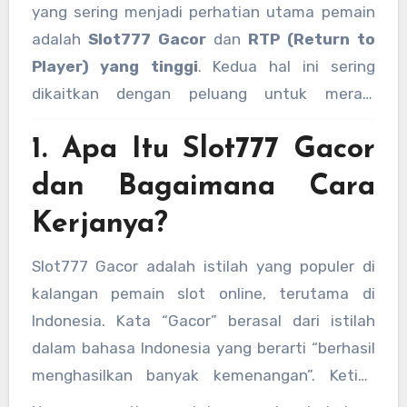
yang sering menjadi perhatian utama pemain
adalah
Slot777 Gacor
dan
RTP (Return to
Player) yang tinggi
. Kedua hal ini sering
dikaitkan dengan peluang untuk meraih
kemenangan lebih besar, namun banyak
1. Apa Itu Slot777 Gacor
pemain yang masih bingung tentang
bagaimana keduanya dapat mempengaruhi
dan Bagaimana Cara
hasil permainan. Dalam artikel ini, kita akan
Kerjanya?
membahas lebih dalam tentang apa itu
Slot777 Gacor, bagaimana RTP berfungsi, dan
Slot777 Gacor adalah istilah yang populer di
apakah kedua faktor ini benar-benar bisa
kalangan pemain slot online, terutama di
menjadi kunci utama kemenangan Anda dalam
Indonesia. Kata “Gacor” berasal dari istilah
permainan slot.
dalam bahasa Indonesia yang berarti “berhasil
menghasilkan banyak kemenangan”. Ketika
pemain mengatakan bahwa suatu mesin slot