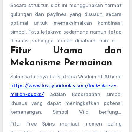
mekanisme klasik dan fitur modern yang
Secara struktur, slot ini menggunakan format
menciptakan pengalaman bermain yang
dirancang untuk memberikan peluang
gulungan dan paylines yang disusun secara
imersif sekaligus elegan.
kemenangan yang menarik bagi pemain.
optimal untuk memaksimalkan kombinasi
simbol. Tata letaknya sederhana namun tetap
dinamis, sehingga mudah dipahami baik oleh
Fitur Utama dan
pemain pemula maupun yang sudah
berpengalaman.
Mekanisme Permainan
Salah satu daya tarik utama Wisdom of Athena
https://www.loveyourlooklv.com/look-like-a-
million-bucks/
adalah keberadaan simbol
khusus yang dapat meningkatkan potensi
kemenangan. Simbol Wild berfungsi
menggantikan simbol lain untuk membantu
Fitur Free Spins menjadi momen paling
membentuk kombinasi yang menang. Selain