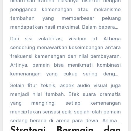
dinantikan karena biasanya disertai dengan
itu, terdapat simbol Scatter yang memicu fitur
pengganda kemenangan atau mekanisme
putaran gratis ketika muncul dalam jumlah
tambahan yang memperbesar peluang
tertentu di gulungan.
mendapatkan hasil maksimal. Dalam beberapa
sesi, pemain juga dapat menemukan fitur
Dari sisi volatilitas, Wisdom of Athena
pengganda acak yang muncul selama
cenderung menawarkan keseimbangan antara
permainan utama berlangsung. Hal ini
frekuensi kemenangan dan nilai pembayaran.
menambah elemen kejutan sekaligus
Artinya, pemain bisa menikmati kombinasi
meningkatkan intensitas permainan.
kemenangan yang cukup sering dengan
peluang mendapatkan pembayaran besar saat
Selain fitur teknis, aspek audio visual juga
fitur bonus aktif. Persentase RTP (Return to
menjadi nilai tambah. Efek suara dramatis
Player) yang kompetitif juga menjadi salah
yang mengiringi setiap kemenangan
satu alasan mengapa slot ini banyak diminati.
menciptakan sensasi epik, seolah-olah pemain
sedang berada di arena para dewa. Animasi
Strategi Bermain dan
simbol yang menyala ketika membentuk