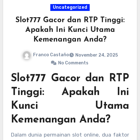
memperkaya nuansa cerita yang dihadirkan.
Uncategorized
Slot777 Gacor dan RTP Tinggi:
Apakah Ini Kunci Utama
Kemenangan Anda?
Franco Castaño
November 24, 2025
No Comments
Slot777 Gacor dan RTP
Tinggi: Apakah Ini
Kunci Utama
Kemenangan Anda?
Dalam dunia permainan slot online, dua faktor