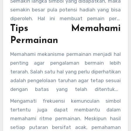
Semakin langka simbol yang didapatkan, maka
pemicu fitur bonus.
semakin besar pula potensi hadiah yang bisa
diperoleh. Hal ini membuat pemain perlu
Tips Memahami
memahami tabel pembayaran sebelum
memulai permainan agar dapat mengetahui
Permainan
potensi setiap simbol.
Memahami mekanisme permainan menjadi hal
penting agar pengalaman bermain lebih
terarah. Salah satu hal yang perlu diperhatikan
adalah pengelolaan taruhan agar tetap sesuai
dengan batas yang telah ditentukan
sebelumnya. Selain itu, pemain juga disarankan
Mengamati frekuensi kemunculan simbol
untuk mengenali pola fitur bonus agar dapat
tertentu juga dapat membantu dalam
memaksimalkan peluang ketika fitur tersebut
memahami ritme permainan. Meskipun hasil
muncul.
setiap putaran bersifat acak, pemahaman