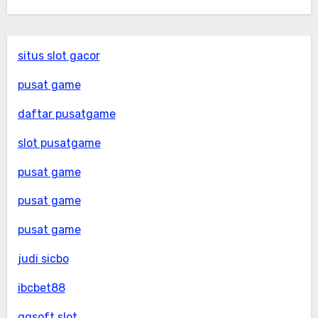
situs slot gacor
pusat game
daftar pusatgame
slot pusatgame
pusat game
pusat game
pusat game
judi sicbo
ibcbet88
ggsoft slot