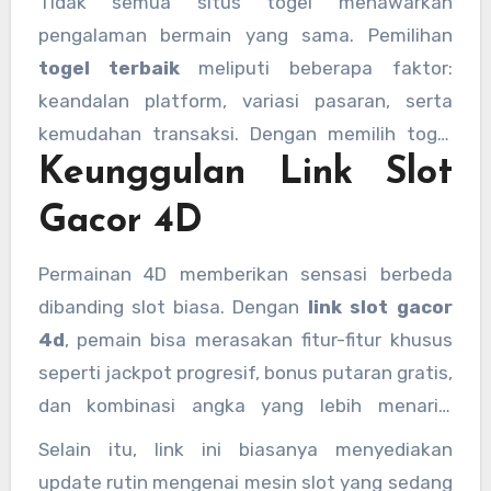
Tidak semua situs togel menawarkan
pengalaman bermain yang sama. Pemilihan
togel terbaik
meliputi beberapa faktor:
keandalan platform, variasi pasaran, serta
kemudahan transaksi. Dengan memilih togel
Keunggulan Link Slot
terbaik, pemain bisa fokus pada strategi angka
dan peluang menang tanpa harus khawatir
Gacor 4D
tentang keamanan data atau proses
pembayaran.
Permainan 4D memberikan sensasi berbeda
dibanding slot biasa. Dengan
link slot gacor
4d
, pemain bisa merasakan fitur-fitur khusus
seperti jackpot progresif, bonus putaran gratis,
dan kombinasi angka yang lebih menarik.
Banyak pemain percaya bahwa menggunakan
Selain itu, link ini biasanya menyediakan
link yang tepat bisa meningkatkan peluang
update rutin mengenai mesin slot yang sedang