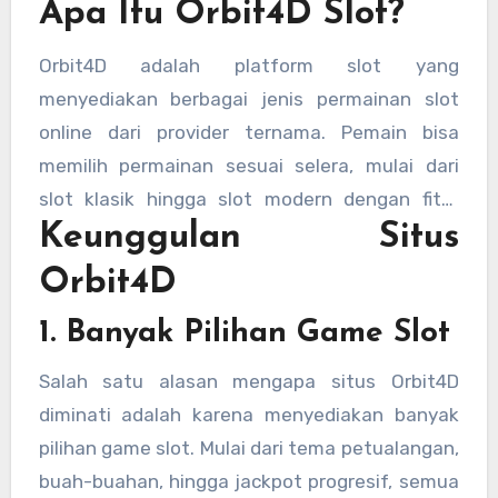
Apa Itu Orbit4D Slot?
platform ini menawarkan pengalaman bermain
yang lebih mudah dan menyenangkan. Pada
Orbit4D adalah platform slot yang
artikel ini, kita akan membahas secara lengkap
menyediakan berbagai jenis permainan slot
tentang Orbit4D, mulai dari cara daftar
online dari provider ternama. Pemain bisa
Orbit4D, login Orbit4D, hingga tips bermain slot
memilih permainan sesuai selera, mulai dari
gacor.
slot klasik hingga slot modern dengan fitur
Keunggulan Situs
bonus menarik. Tidak hanya itu, Orbit4D slot
login juga didesain agar proses masuk ke akun
Orbit4D
lebih cepat dan aman.
1. Banyak Pilihan Game Slot
Salah satu alasan mengapa situs Orbit4D
diminati adalah karena menyediakan banyak
pilihan game slot. Mulai dari tema petualangan,
buah-buahan, hingga jackpot progresif, semua