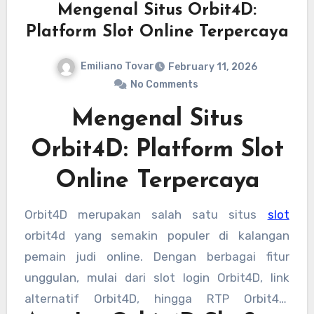
Mengenal Situs Orbit4D:
Platform Slot Online Terpercaya
Emiliano Tovar
February 11, 2026
No Comments
Mengenal Situs
Orbit4D: Platform Slot
Online Terpercaya
Orbit4D merupakan salah satu situs
slot
orbit4d yang semakin populer di kalangan
pemain judi online. Dengan berbagai fitur
unggulan, mulai dari slot login Orbit4D, link
alternatif Orbit4D, hingga RTP Orbit4D,