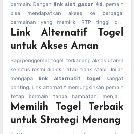
kemenangan lebih sering.
bermain. Dengan
link slot gacor 4d
, pemain
bisa mendapatkan akses ke berbagai
permainan yang memiliki RTP tinggi dan
Link Alternatif Togel
potensi jackpot lebih besar.
untuk Akses Aman
Bagi penggemar togel, terkadang akses utama
ke situs resmi diblokir atau tidak stabil. Inilah
mengapa
link alternatif togel
sangat
penting. Link alternatif memungkinkan pemain
tetap bermain tanpa hambatan, menjaga
Memilih Togel Terbaik
keamanan akun, dan memastikan transaksi
tetap lancar.
untuk Strategi Menang