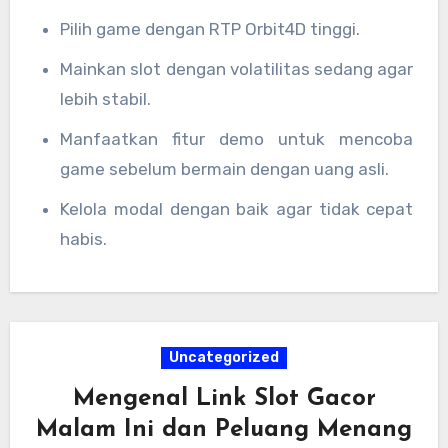
Pilih game dengan RTP Orbit4D tinggi.
Mainkan slot dengan volatilitas sedang agar
lebih stabil.
Manfaatkan fitur demo untuk mencoba
game sebelum bermain dengan uang asli.
Kelola modal dengan baik agar tidak cepat
habis.
Uncategorized
Mengenal Link Slot Gacor
Malam Ini dan Peluang Menang