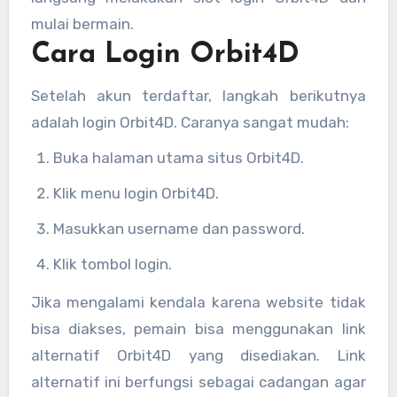
mulai bermain.
Cara Login Orbit4D
Setelah akun terdaftar, langkah berikutnya
adalah login Orbit4D. Caranya sangat mudah:
Buka halaman utama situs Orbit4D.
Klik menu login Orbit4D.
Masukkan username dan password.
Klik tombol login.
Jika mengalami kendala karena website tidak
bisa diakses, pemain bisa menggunakan link
alternatif Orbit4D yang disediakan. Link
alternatif ini berfungsi sebagai cadangan agar