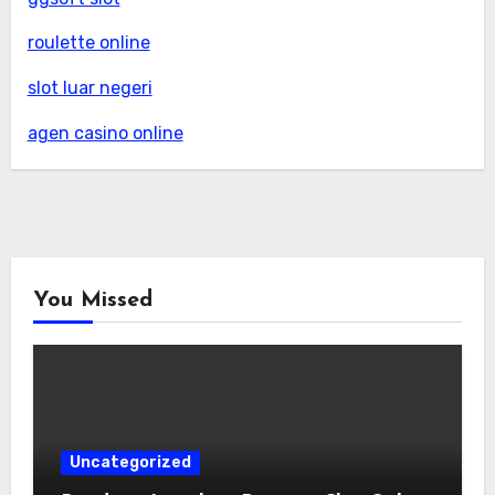
roulette online
slot luar negeri
agen casino online
You Missed
Uncategorized