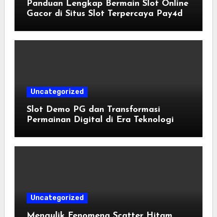
Panduan Lengkap Bermain Slot Online
Gacor di Situs Slot Terpercaya Pay4d
Uncategorized
Slot Demo PG dan Transformasi
Permainan Digital di Era Teknologi
Uncategorized
Mengulik Fenomena Scatter Hitam